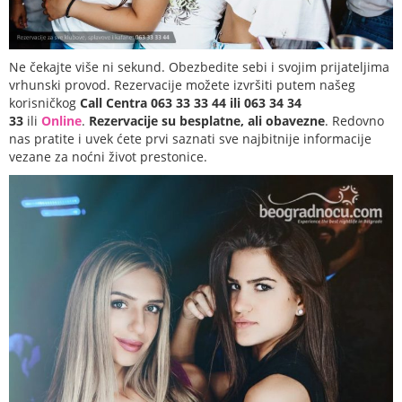
Ne čekajte više ni sekund. Obezbedite sebi i svojim prijateljima
vrhunski provod. Rezervacije možete izvršiti putem našeg
korisničkog
Call Centra 063 33 33 44 ili 063 34 34
33
ili
Online
.
Rezervacije su besplatne, ali obavezne
. Redovno
nas pratite i uvek ćete prvi saznati sve najbitnije informacije
vezane za noćni život prestonice.