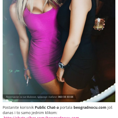
Postanite korisnik
Public Chat-a
portala
beogradnocu.com
još
danas i to samo jednim klikom:
http://chats.viber.com/beogradnocu.com