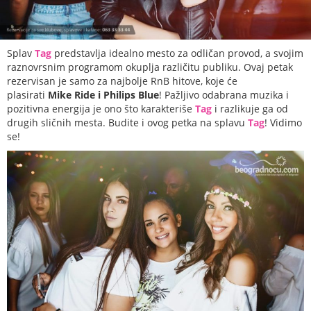
Splav
Tag
predstavlja idealno mesto za odličan provod, a svojim
raznovrsnim programom okuplja različitu publiku. Ovaj petak
rezervisan je samo za najbolje RnB hitove, koje će
plasirati
Mike Ride i Philips Blue
! Pažljivo odabrana muzika i
pozitivna energija je ono što karakteriše
Tag
i razlikuje ga od
drugih sličnih mesta. Budite i ovog petka na splavu
Tag
! Vidimo
se!