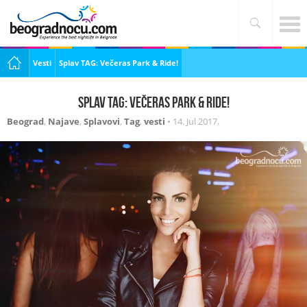
Vesti
Splav TAG: Večeras Park & Ride!
Splav TAG: Večeras Park & Ride!
Beograd
,
Najave
,
Splavovi
,
Tag
,
vesti
•
14. Jul 2017.