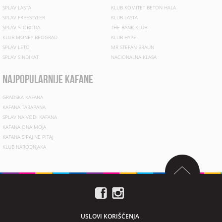
SPLAV LASTA
KLUB KOMITET BETON HALA
SPLAV FREESTYLER
KLUB LASTA
SPLAV SLOBODA
THE BANK KLUB
KLUB MONEY BEOGRAD
KLUB HYPE
SPLAV LETO
MR STEFAN BRAUN
SPLAV SINDIKAT
NACIONALNA KLASA
najpopularnije kafane
GRADSKA KAFANA
KAFANA TARAPANA
SPLAV NA VODI KAFANA
KAFANA ONA MOJA
KAFANA SIPAJ NE PITAJ
KLUB NARODNJAKA
USLOVI KORIŠĆENJA