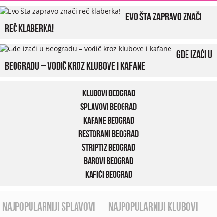
Evo šta zapravo znači
reč klaberka!
Gde izaći u
Beogradu – vodič kroz klubove i kafane
Klubovi Beograd
Splavovi Beograd
Kafane Beograd
Restorani Beograd
Striptiz Beograd
Barovi Beograd
Kafići Beograd
najpopularniji splavovi
najpopularniji klubovi