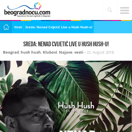
Vesti
Sreda: Nenad Cvijetić Live u Hush Hush-u!
Sreda: Nenad Cvijetić Live u Hush Hush-u!
Beograd
,
hush hush
,
Klubovi
,
Najave
,
vesti
•
22. Avgust 2018.