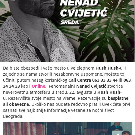
Da biste obezbedili vaše mesto u velelepnom
Hush Hush
-u, i
zajedno sa nama stvorili nezaboravne uspomene, možete to
učiniti putem našeg korisničkog
Call Centra 063 33 33 44
ili
063
34 34 33
kao i
Online
. Fenomenalni
Nenad Cvijetić
stvoriće
neverovatnu atmosferu u sredu, 22. avgusta u
Hush Hush
-
u.
Rezervišite svoje mesto na vreme! Rezervacije su
besplatne,
ali obavezne
. Ukoliko nas budete redovno pratili uvek ćete prvi
saznati sve najbitnije informacije vezane za noćni život
Beograda.