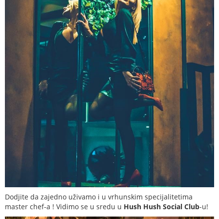
Dodjite da zajedno uživamo i u vrhunskim specijalitetima
master chef-a ! Vidimo se u sredu u
Hush Hush Social Club
-u!