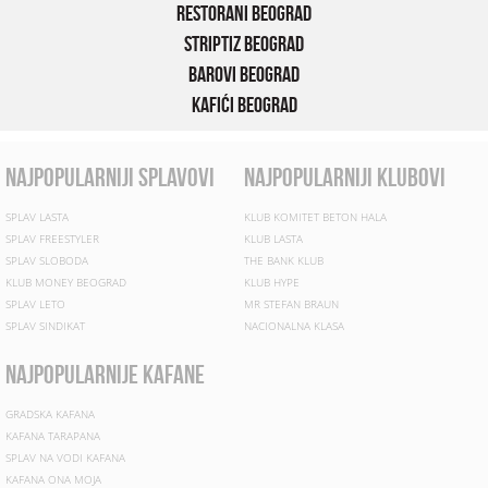
Restorani Beograd
Striptiz Beograd
Barovi Beograd
Kafići Beograd
najpopularniji splavovi
najpopularniji klubovi
SPLAV LASTA
KLUB KOMITET BETON HALA
SPLAV FREESTYLER
KLUB LASTA
SPLAV SLOBODA
THE BANK KLUB
KLUB MONEY BEOGRAD
KLUB HYPE
SPLAV LETO
MR STEFAN BRAUN
SPLAV SINDIKAT
NACIONALNA KLASA
najpopularnije kafane
GRADSKA KAFANA
KAFANA TARAPANA
SPLAV NA VODI KAFANA
KAFANA ONA MOJA