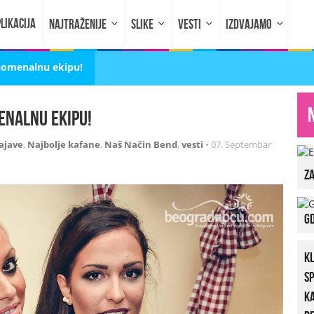
LIKACIJA
NAJTRAŽENIJE
SLIKE
VESTI
IZDVAJAMO
nomenalnu ekipu!
enalnu ekipu!
ajave
,
Najbolje kafane
,
Naš Način Bend
,
vesti
•
07. Septembar
za
Gd
K
S
K