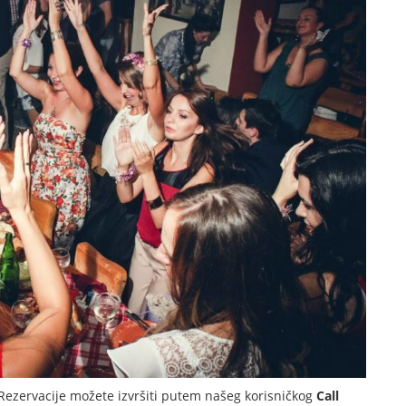
Rezervacije možete izvršiti putem našeg korisničkog
Call