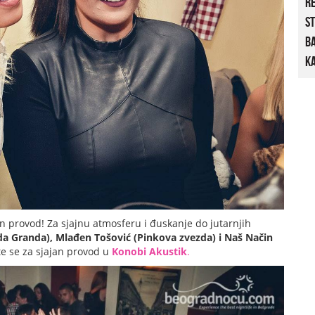
R
St
B
Ka
 provod! Za sjajnu atmosferu i đuskanje do jutarnjih
zda Granda), Mlađen Tošović (Pinkova zvezda)
i Naš Način
e se za sjajan provod u
Konobi Akustik
.