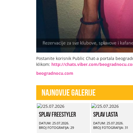
Postanite korisnik Public Chat-a portala beogra
klikom:
http://chats.viber.com/beogradnocu.c
beogradnocu.com
Najnovije Galerije
Splav Freestyler
Splav Lasta
DATUM: 25.07.2026.
DATUM: 25.07.2026.
BROJ FOTOGRAFIJA: 29
BROJ FOTOGRAFIJA: 31