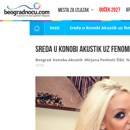
DOČEK 2027
AP
MESTA ZA IZLAZAK
Vesti
Sreda u Konobi Akustik uz fe
Sreda u Konobi Akustik uz fenom
Beograd
,
Konoba Akustik
,
Mirjana Pavlović Šišić
,
N
2016.