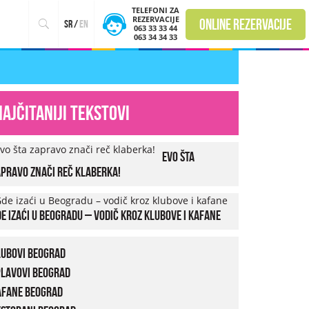
TELEFONI ZA
REZERVACIJE
online rezervacije
sr
/
en
063 33 33 44
063 34 34 33
Najčitaniji tekstovi
Evo šta
pravo znači reč klaberka!
e izaći u Beogradu – vodič kroz klubove i kafane
lubovi Beograd
plavovi Beograd
afane Beograd