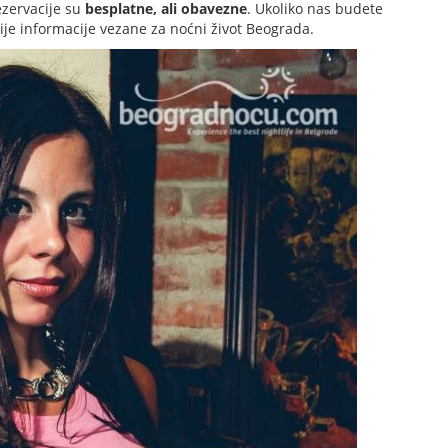
ezervacije su
besplatne, ali obavezne
. Ukoliko nas budete
nije informacije vezane za noćni život Beograda.