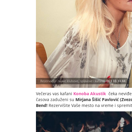
Večeras vas kafani
Konoba Akustik
čeka neviđen
časova zaduženi su
Mirjana Šišić Pavlović (Zve
Bend!
Rezervišite Vaše mesto na vreme i spremit