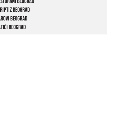
estorani Beograd
riptiz Beograd
arovi Beograd
fići Beograd