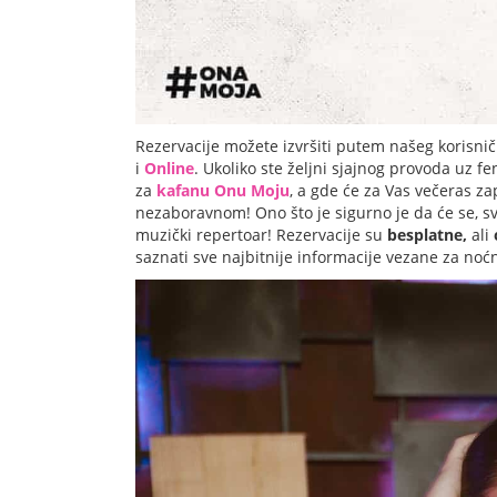
Rezervacije možete izvršiti putem našeg korisni
i
Online
. Ukoliko ste željni sjajnog provoda uz 
za
kafanu Onu Moju
, a gde
će za Vas večeras za
nezaboravnom! Ono što je sigurno je da će se, sv
muzički repertoar! Rezervacije su
besplatne,
ali
saznati sve najbitnije informacije vezane za noć