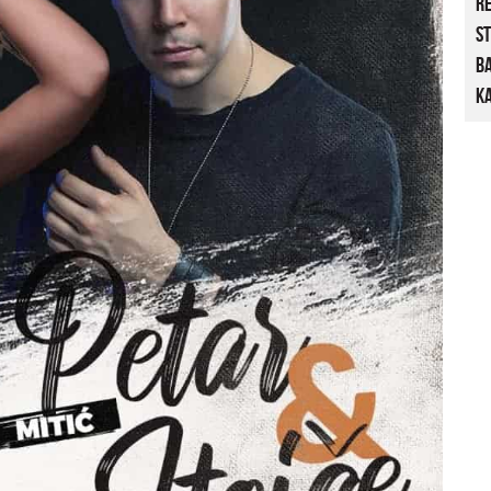
R
St
B
Ka