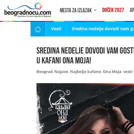
DOČEK 2027
AP
MESTA ZA IZLAZAK
Vesti
Sredina nedelje dovodi vam gos
Sredina nedelje dovodi vam goste
u kafani Ona Moja!
Beograd
,
Najave
,
Najbolje kafane
,
Ona Moja
,
vesti