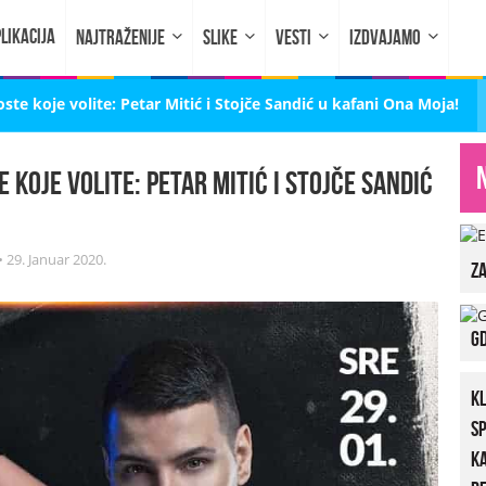
LIKACIJA
NAJTRAŽENIJE
SLIKE
VESTI
IZDVAJAMO
te koje volite: Petar Mitić i Stojče Sandić u kafani Ona Moja!
 koje volite: Petar Mitić i Stojče Sandić
•
29. Januar 2020.
za
Gd
K
S
K