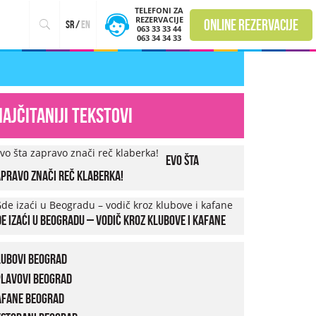
TELEFONI ZA
REZERVACIJE
online rezervacije
sr
/
en
063 33 33 44
063 34 34 33
Najčitaniji tekstovi
Evo šta
pravo znači reč klaberka!
e izaći u Beogradu – vodič kroz klubove i kafane
lubovi Beograd
plavovi Beograd
afane Beograd