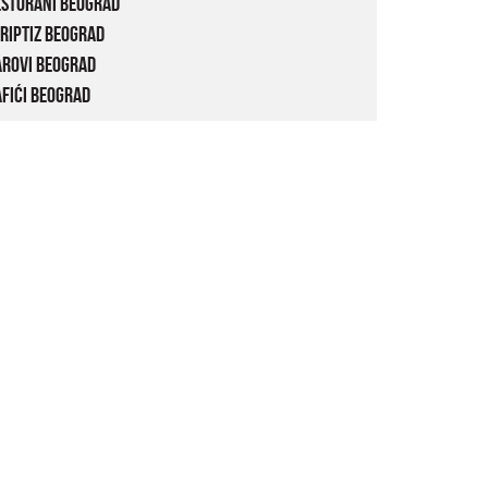
estorani Beograd
riptiz Beograd
arovi Beograd
fići Beograd