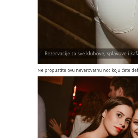
Ne propustite ovu neverovatnu noć koju ćete def