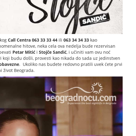
čkog
Call Centra 063 33 33 44
ili
063 34 34 33
kao
fenomenalne hitove, neka cela ova nedelja bude rezervisan
pevati
Petar Mitić
i
Stojče Sandić
, i učiniti vam ovu noć
i koji budu došli, provesti kao nikada do sada uz jedinstven
obavezne
. Ukoliko nas budete redovno pratili uvek ćete prvi
ni život Beograda.