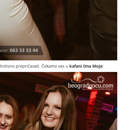
initivno prepričavati. Čekamo vas u
kafani Ona Moja
!