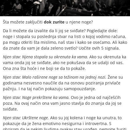
Šta možete zaključiti
dok zurite
u njene noge?
Da li možete da izvalite da li joj se sviđate? Pogledajte dole:
noge i stopala su poslednja stvar na listi o kojoj vodimo računa,
pa mogu otkriti šta mislimo, naš stav i kako se osećamo. Ali kako
da znate da vam je dala zeleno svetlo? Uočite ovih 5 signala.
Njen stav: Njena stopala su okrenuta ka vama.
Ako su okrenuta ka
vama onda joj se sviđate, ako ne pokušava da se udalji od vas.
Ona zna šta hoće i ne boji se da to pokaže.
Njen stav: Malo raširene noge sa težinom na jednoj nozi.
Žene su
godinama nesvesno naučile da na osnovu poziranja privlače
pažnju. I na taj način pokazuju samopouzdanje.
Njen stav: Noge prekrštene ka vama.
Ovo je jedna od najčešćih
poza. Na ovaj način ona vam jasno stavlja do znanja da joj se
sviđate.
Njen stav: Ukrštene noge.
Ako su joj kolena i noge ka unutra, to
pokazuje da je žena emotivno nesigurna i introvertna. S
obzirom da je nekim ljudima ovakav stav urođen, nemojte žuriti