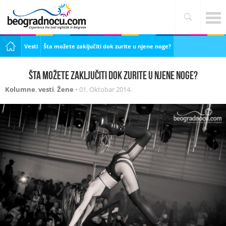
Vesti
Šta možete zaključiti dok zurite u njene noge?
Šta možete zaključiti dok zurite u njene noge?
Kolumne
,
vesti
,
Žene
•
01. Oktobar 2014.