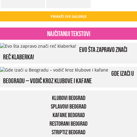
PRIKAŽI SVE GALERIJE
Najčitaniji tekstovi
Evo šta zapravo znači
reč klaberka!
Gde izaći u
Beogradu – vodič kroz klubove i kafane
Klubovi Beograd
Splavovi Beograd
Kafane Beograd
Restorani Beograd
Striptiz Beograd