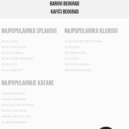
Barovi Beograd
Kafići Beograd
najpopularniji splavovi
najpopularniji klubovi
SPLAV LASTA
KLUB KOMITET BETON HALA
SPLAV FREESTYLER
KLUB LASTA
SPLAV SLOBODA
THE BANK KLUB
KLUB MONEY BEOGRAD
KLUB HYPE
SPLAV LETO
MR STEFAN BRAUN
SPLAV SINDIKAT
NACIONALNA KLASA
najpopularnije kafane
GRADSKA KAFANA
KAFANA TARAPANA
SPLAV NA VODI KAFANA
KAFANA ONA MOJA
KAFANA SIPAJ NE PITAJ
KLUB NARODNJAKA