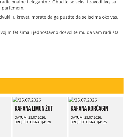
adicionalne i elegantne. Obucite se seksi i zavodljivo, sa
 i parfemom.
vukli u krevet, morate da ga pustite da se iscima oko vas.
vojim fetišima i jednostavno dozvolite mu da vam radi šta
Kafana Limun Žut
Kafana Korčagin
DATUM: 25.07.2026.
DATUM: 25.07.2026.
BROJ FOTOGRAFIJA: 28
BROJ FOTOGRAFIJA: 25