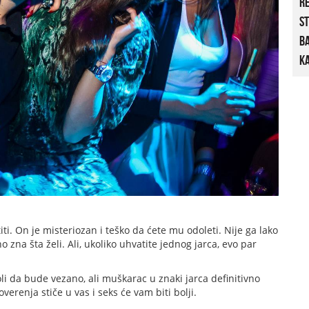
R
St
B
Ka
ti. On je misteriozan i teško da ćete mu odoleti. Nije ga lako
no zna šta želi. Ali, ukoliko uhvatite jednog jarca, evo par
li da bude vezano, ali muškarac u znaki jarca definitivno
erenja stiče u vas i seks će vam biti bolji.