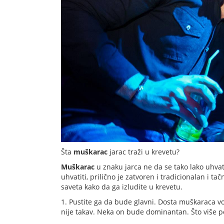
Šta
muškarac
jarac traži u krevetu?
Muškarac
u znaku jarca ne da se tako lako uhvati
uhvatiti, prilično je zatvoren i tradicionalan i tač
saveta kako da ga izludite u krevetu.
1. Pustite ga da bude glavni. Dosta muškaraca vo
nije takav. Neka on bude dominantan. Što više pov