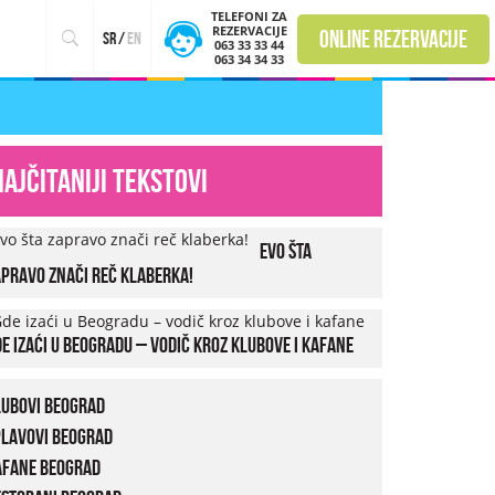
TELEFONI ZA
REZERVACIJE
online rezervacije
sr
/
en
063 33 33 44
063 34 34 33
Najčitaniji tekstovi
Evo šta
pravo znači reč klaberka!
e izaći u Beogradu – vodič kroz klubove i kafane
lubovi Beograd
plavovi Beograd
afane Beograd