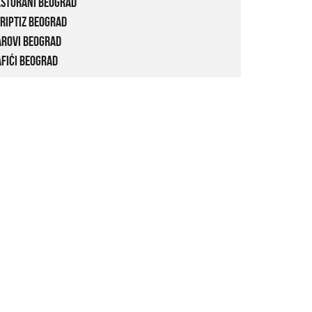
estorani Beograd
riptiz Beograd
arovi Beograd
fići Beograd