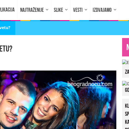
LIKACIJA
NAJTRAŽENIJE
SLIKE
VESTI
IZDVAJAMO
evetu?
vetu?
za
Gd
K
S
K