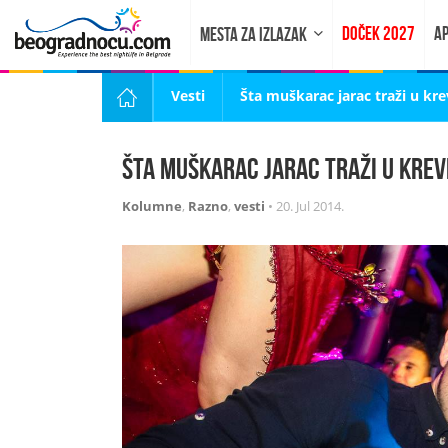
DOČEK 2027
AP
MESTA ZA IZLAZAK
Vesti
Šta muškarac jarac traži u kr
Šta muškarac jarac traži u kre
Kolumne
,
Razno
,
vesti
•
20. Jul 2014.