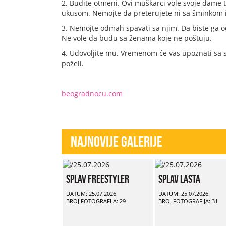
2. Budite otmeni. Ovi muškarci vole svoje dame tr
ukusom. Nemojte da preterujete ni sa šminkom
3. Nemojte odmah spavati sa njim. Da biste ga od
Ne vole da budu sa ženama koje ne poštuju.
4. Udovoljite mu. Vremenom će vas upoznati sa s
poželi.
beogradnocu.com
Najnovije Galerije
Splav Freestyler
Splav Lasta
DATUM: 25.07.2026.
DATUM: 25.07.2026.
BROJ FOTOGRAFIJA: 29
BROJ FOTOGRAFIJA: 31