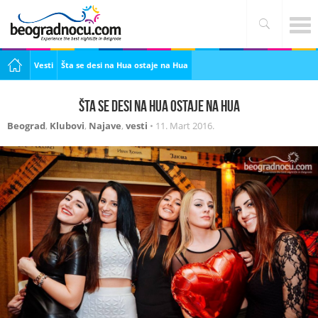
Vesti
Šta se desi na Hua ostaje na Hua
Šta se desi na Hua ostaje na Hua
Beograd
,
Klubovi
,
Najave
,
vesti
•
11. Mart 2016.