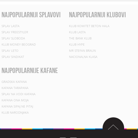
najpopularniji splavovi
najpopularniji klubovi
SPLAV LASTA
KLUB KOMITET BETON HALA
SPLAV FREESTYLER
KLUB LASTA
SPLAV SLOBODA
THE BANK KLUB
KLUB MONEY BEOGRAD
KLUB HYPE
SPLAV LETO
MR STEFAN BRAUN
SPLAV SINDIKAT
NACIONALNA KLASA
najpopularnije kafane
GRADSKA KAFANA
KAFANA TARAPANA
SPLAV NA VODI KAFANA
KAFANA ONA MOJA
KAFANA SIPAJ NE PITAJ
KLUB NARODNJAKA