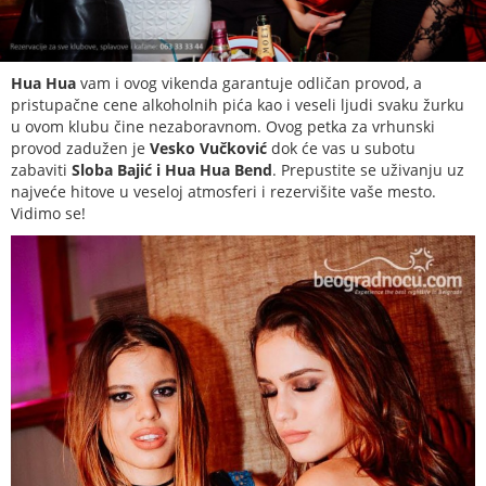
Hua Hua
vam i ovog vikenda garantuje odličan provod, a
pristupačne cene alkoholnih pića kao i veseli ljudi svaku žurku
u ovom klubu čine nezaboravnom. Ovog petka za vrhunski
provod zadužen je
Vesko Vučković
dok će vas u subotu
zabaviti
Sloba Bajić i Hua Hua Bend
. Prepustite se uživanju uz
najveće hitove u veseloj atmosferi i rezervišite vaše mesto.
Vidimo se!