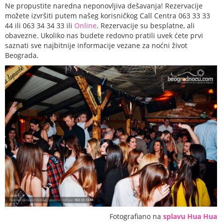
Ne propustite naredna neponovljiva dešavanja! Rezervacije
možete izvršiti putem našeg korisničkog Call Centra 063 33 33
44 ili 063 34 34 33 ili
Online
. Rezervacije su besplatne, ali
obavezne. Ukoliko nas budete redovno pratili uvek ćete prvi
saznati sve najbitnije informacije vezane za noćni život
Beograda.
Fotografiano na
splavu Hua Hua