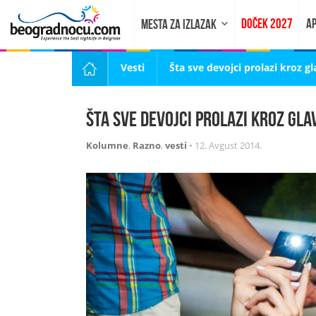
DOČEK 2027
AP
MESTA ZA IZLAZAK
Vesti
Šta sve devojci prolazi kroz g
Šta sve devojci prolazi kroz gla
Kolumne
,
Razno
,
vesti
•
12. Avgust 2014.