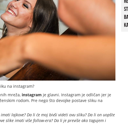
R
St
B
Ka
sliku na instagram?
enih mreža,
instagram
je glavni. Instagram je odličan jer je
ženskim rodom. Pre nego što devojke postave sliku na
 imati lajkove? Da li će moj bivši videti ovu sliku? Da li on uopšte
ve slike imati više follow-era? Da li je previše ako tagujem i