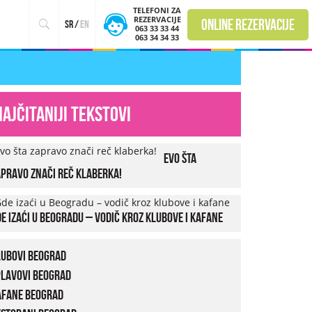
TELEFONI ZA
REZERVACIJE
online rezervacije
sr
/
en
063 33 33 44
063 34 34 33
Najčitaniji tekstovi
Evo šta
pravo znači reč klaberka!
e izaći u Beogradu – vodič kroz klubove i kafane
lubovi Beograd
plavovi Beograd
afane Beograd