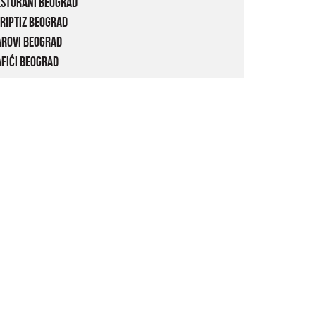
estorani Beograd
riptiz Beograd
arovi Beograd
fići Beograd