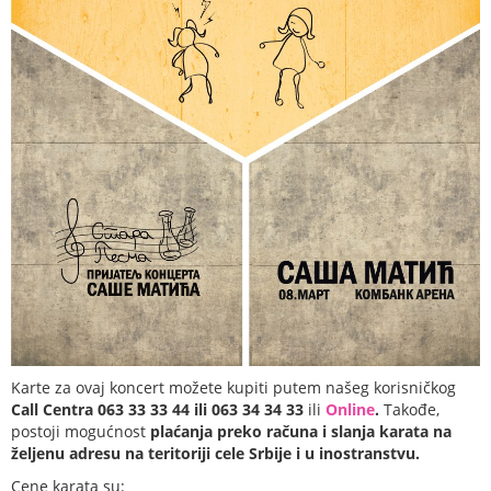
Karte za ovaj koncert možete kupiti putem našeg korisničkog
Call Centra 063 33 33 44 ili 063 34 34 33
ili
Online
.
Takođe,
postoji mogućnost
plaćanja preko računa i slanja
karata na
željenu adresu na teritoriji cele Srbije i u inostranstvu.
Cene karata su: