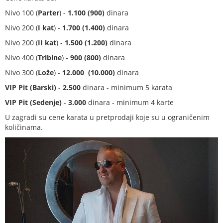
Nivo 100 (
Parter
) -
1.100 (900)
dinara
Nivo 200 (
I kat
) -
1.700 (1.400)
dinara
Nivo 200 (
II kat
) -
1.500 (1.200)
dinara
Nivo 400 (
Tribine
) -
900 (800)
dinara
Nivo 300 (
Lože
) -
12.000
(10.000)
dinara
VIP Pit (Barski)
-
2.500
dinara - minimum 5 karata
VIP Pit (Sedenje)
-
3.000
dinara - minimum 4 karte
U zagradi su cene karata u pretprodaji koje su u ograničenim
količinama.