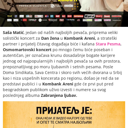
Saša Matić
, jedan od naših najboljih pevača, priprema veliki
solistički koncert za
Dan žena
u
Kombank
Areni,
a strateški
partner i prijatelj čitavog događaja biće i kafana
Stara Pesma
.
Osmomartovski koncert
po mnogo čemu biće poseban i
autentičan, jer označava krunu dosadašnje bogate karijere
jednog od najpopularnijih i najboljih pevača sa ovih prostora,
prepoznatljivog po moru ljubavnih i setnih pesama. Posle
Doma Sindikata, Sava Centra i skoro svih većih dvorana u Srbij
kao i niza uspešnih koncerata po regionu, došao je red da se
predstavi publici i u
Kombank Areni
gde će prvi put pred
beogradskom publikom uživo izvesti i numere sa svog
poslednjeg albuma
Zabranjena ljubav.