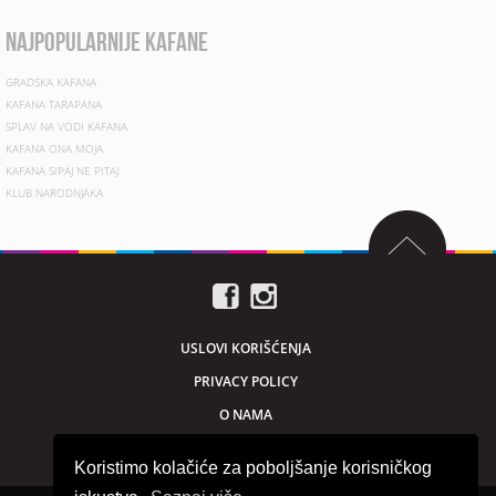
najpopularnije kafane
GRADSKA KAFANA
KAFANA TARAPANA
SPLAV NA VODI KAFANA
KAFANA ONA MOJA
KAFANA SIPAJ NE PITAJ
KLUB NARODNJAKA
USLOVI KORIŠĆENJA
PRIVACY POLICY
O NAMA
MARKETING
Koristimo kolačiće za poboljšanje korisničkog