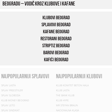
Beogradu – vodič kroz klubove i kafane
Klubovi Beograd
Splavovi Beograd
Kafane Beograd
Restorani Beograd
Striptiz Beograd
Barovi Beograd
Kafići Beograd
najpopularniji splavovi
najpopularniji klubovi
SPLAV LASTA
KLUB KOMITET BETON HALA
SPLAV FREESTYLER
KLUB LASTA
SPLAV SLOBODA
THE BANK KLUB
KLUB MONEY BEOGRAD
KLUB HYPE
SPLAV LETO
MR STEFAN BRAUN
SPLAV SINDIKAT
NACIONALNA KLASA