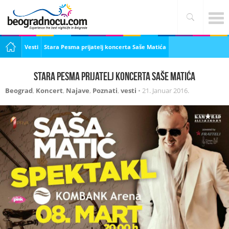
Vesti
Stara Pesma prijatelj koncerta Saše Matića
Stara Pesma prijatelj koncerta Saše Matića
Beograd
,
Koncert
,
Najave
,
Poznati
,
vesti
•
21. Januar 2016.