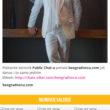
Postanite korisnik
Public Chat-a
portala
beogradnocu.com
još
danas i to samo jednim
klikom:
http://chats.viber.com/beogradnocu.com
beogradnocu.com
Najnovije Galerije