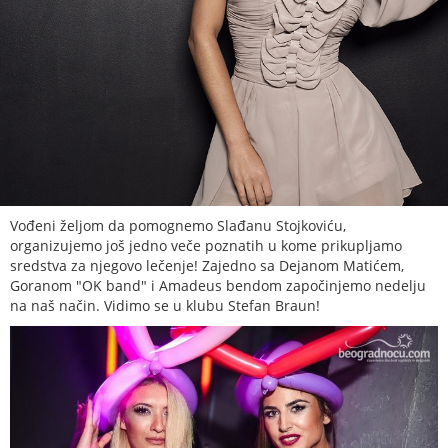
Vođeni željom da pomognemo Slađanu Stojkoviću,
organizujemo još jedno veče poznatih u kome prikupljamo
sredstva za njegovo lečenje! Zajedno sa Dejanom Matićem,
Goranom "OK band" i Amadeus bendom započinjemo nedelju
na naš način. Vidimo se u klubu Stefan Braun!