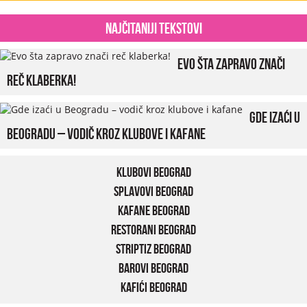
Najčitaniji tekstovi
Evo šta zapravo znači
reč klaberka!
Gde izaći u
Beogradu – vodič kroz klubove i kafane
Klubovi Beograd
Splavovi Beograd
Kafane Beograd
Restorani Beograd
Striptiz Beograd
Barovi Beograd
Kafići Beograd