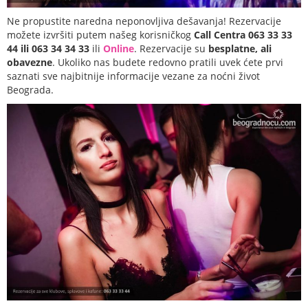
Ne propustite naredna neponovljiva dešavanja! Rezervacije
možete izvršiti putem našeg korisničkog
Call Centra 063 33 33
44 ili 063 34 34 33
ili
Online
. Rezervacije su
besplatne, ali
obavezne
. Ukoliko nas budete redovno pratili uvek ćete prvi
saznati sve najbitnije informacije vezane za noćni život
Beograda.