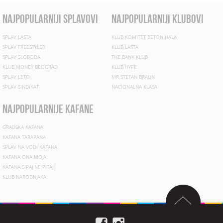
najpopularniji splavovi
najpopularniji klubovi
SPLAV LASTA
KLUB KOMITET BETON HALA
SPLAV FREESTYLER
KLUB LASTA
SPLAV SLOBODA
THE BANK KLUB
KLUB MONEY BEOGRAD
KLUB HYPE
SPLAV LETO
MR STEFAN BRAUN
SPLAV SINDIKAT
NACIONALNA KLASA
najpopularnije kafane
GRADSKA KAFANA
KAFANA TARAPANA
SPLAV NA VODI KAFANA
KAFANA ONA MOJA
KAFANA SIPAJ NE PITAJ
KLUB NARODNJAKA