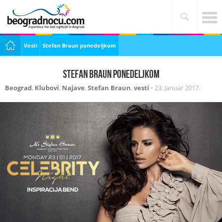
Vesti
Stefan Braun ponedeljkom
Stefan Braun ponedeljkom
Beograd
,
Klubovi
,
Najave
,
Stefan Braun
,
vesti
•
23. Januar 2017.