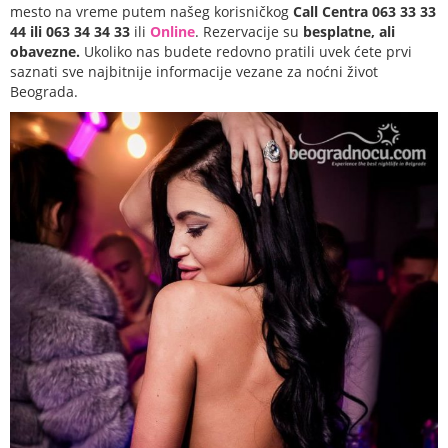
mesto na vreme putem našeg korisničkog
Call Centra 063 33 33
44 ili 063 34 34 33
ili
Online
. Rezervacije su
besplatne, ali
obavezne.
Ukoliko nas budete redovno pratili uvek ćete prvi
saznati sve najbitnije informacije vezane za noćni život
Beograda.