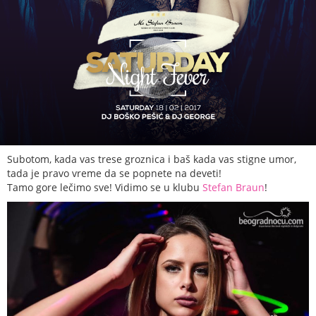
Subotom, kada vas trese groznica i baš kada vas stigne umor,
tada je pravo vreme da se popnete na deveti!
Tamo gore lečimo sve! Vidimo se u klubu
Stefan Braun
!