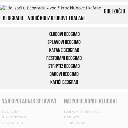
Gde izaći u
Beogradu – vodič kroz klubove i kafane
Klubovi Beograd
Splavovi Beograd
Kafane Beograd
Restorani Beograd
Striptiz Beograd
Barovi Beograd
Kafići Beograd
najpopularniji splavovi
najpopularniji klubovi
SPLAV LASTA
KLUB KOMITET BETON HALA
SPLAV FREESTYLER
KLUB LASTA
SPLAV SLOBODA
THE BANK KLUB