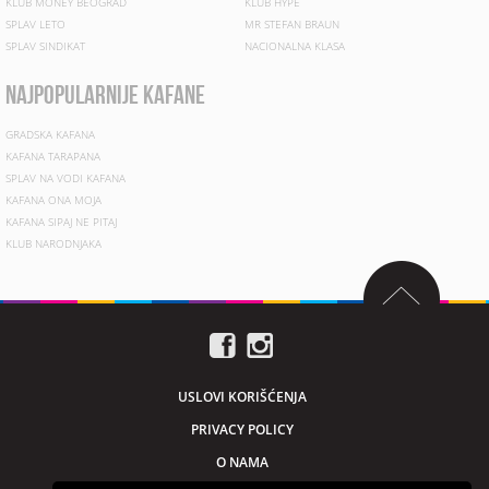
KLUB MONEY BEOGRAD
KLUB HYPE
SPLAV LETO
MR STEFAN BRAUN
SPLAV SINDIKAT
NACIONALNA KLASA
najpopularnije kafane
GRADSKA KAFANA
KAFANA TARAPANA
SPLAV NA VODI KAFANA
KAFANA ONA MOJA
KAFANA SIPAJ NE PITAJ
KLUB NARODNJAKA
USLOVI KORIŠĆENJA
PRIVACY POLICY
O NAMA