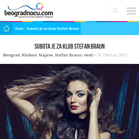
Vesti
Subota je za klub Stefan Braun
Subota je za klub Stefan Braun
Beograd
,
Klubovi
,
Najave
,
Stefan Braun
,
vesti
•
18. Februar 2017.