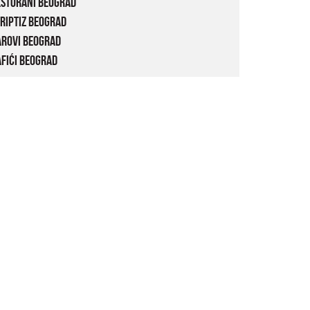
estorani Beograd
riptiz Beograd
arovi Beograd
fići Beograd