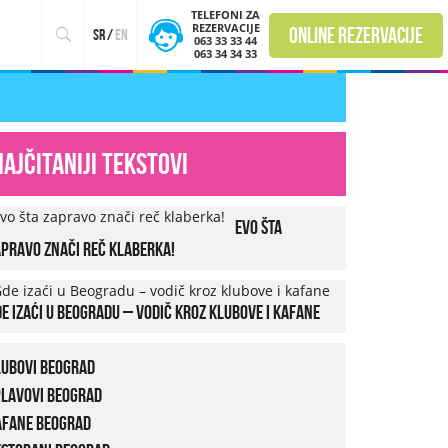
TELEFONI ZA
REZERVACIJE
online rezervacije
sr
/
en
063 33 33 44
063 34 34 33
Najčitaniji tekstovi
Evo šta
pravo znači reč klaberka!
e izaći u Beogradu – vodič kroz klubove i kafane
lubovi Beograd
plavovi Beograd
afane Beograd