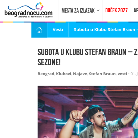
DOČEK 2027
AP
MESTA ZA IZLAZAK
Vesti
Subota u Klubu Stefan Braun 
Subota u Klubu Stefan Braun – 
sezone!
Beograd
,
Klubovi
,
Najave
,
Stefan Braun
,
vesti
•
01. 