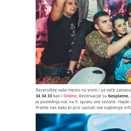
Rezervišite vaše mesto na vrem i za veče zatvar
34 34 33
kao i
Online
. Rezervacije su
besplatne, 
je poslednja noć na 9. spratu ove sezone. Hajde
Pratite nas kako bi prvi saznali sve najbitnije i