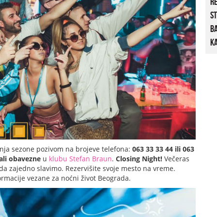
R
St
B
Ka
anja sezone pozivom na brojeve telefona:
063 33 33 44 ili 063
ali obavezne
u
klubu Stefan Braun
.
Closing Night!
Večeras
 da zajedno slavimo. Rezervišite svoje mesto na vreme.
nformacije vezane za noćni život Beograda.