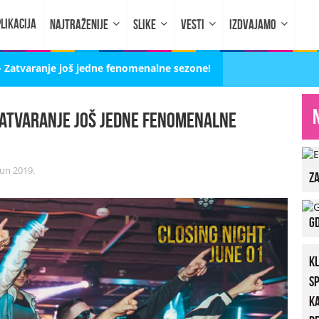
LIKACIJA
NAJTRAŽENIJE
SLIKE
VESTI
IZDVAJAMO
– Zatvaranje još jedne fenomenalne sezone!
Zatvaranje još jedne fenomenalne
Jun 2019.
za
Gd
K
S
K