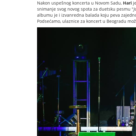
Nakon uspešnog koncerta u Novom Sadu,
Hari
je
snimanje svog novog spota za duetsku pesmu "
J
albumu je i izvanredna balada koju peva zajedn
Podsećamo, ulaznice za koncert u Beogradu možet