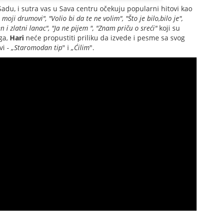
du, i sutra vas u Sava centru očekuju popularni hitovi kao
moji drumovi", "Volio bi da te ne volim", "Što je bilo,bilo je",
n i zlatni lanac", "Ja ne pijem ", "Znam priču o sreći"
koji su
ga,
Hari
neće propustiti priliku da izvede i pesme sa svog
vi -
„Staromodan tip
" i
„Ćilim
".