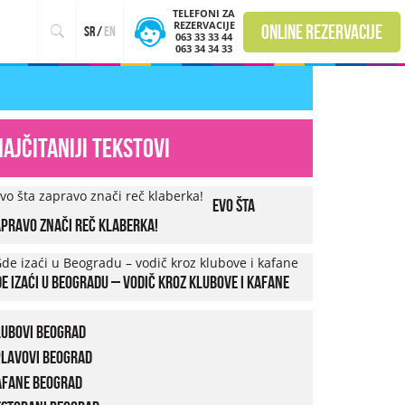
TELEFONI ZA
REZERVACIJE
online rezervacije
sr
/
en
063 33 33 44
063 34 34 33
Najčitaniji tekstovi
Evo šta
pravo znači reč klaberka!
e izaći u Beogradu – vodič kroz klubove i kafane
lubovi Beograd
plavovi Beograd
afane Beograd