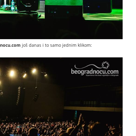
dnocu.com
još danas i to samo jednim klikom: