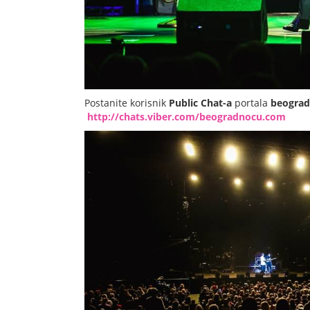
Postanite korisnik
Public Chat-a
portala
beogra
http://chats.viber.com/beogradnocu.com