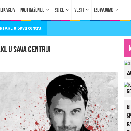
LIKACIJA
NAJTRAŽENIJE
SLIKE
VESTI
IZDVAJAMO
EKTAKL u Sava centru!
KL u Sava centru!
za
Gd
K
S
K