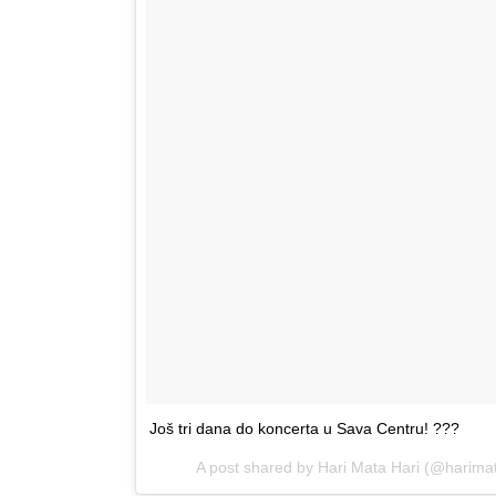
Još tri dana do koncerta u Sava Centru! ???
A post shared by Hari Mata Hari (@harimata