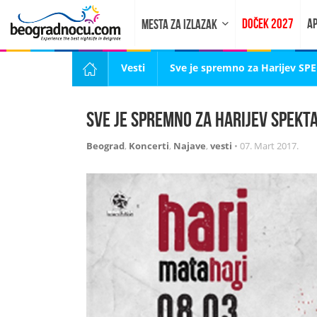
DOČEK 2027
AP
MESTA ZA IZLAZAK
Vesti
Sve je spremno za Harijev SP
Sve je spremno za Harijev SPEKTA
Beograd
,
Koncerti
,
Najave
,
vesti
•
07. Mart 2017.