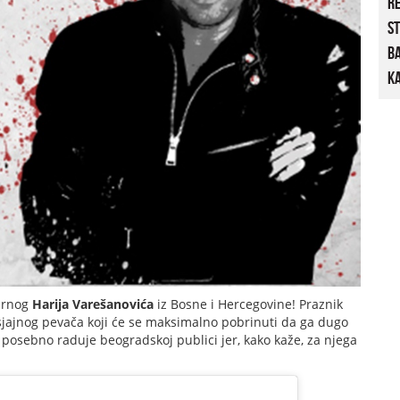
R
St
B
Ka
larnog
Harija Varešanovića
iz Bosne i Hercegovine! Praznik
sjajnog pevača koji će se maksimalno pobrinuti da ga dugo
posebno raduje beogradskoj publici jer, kako kaže, za njega