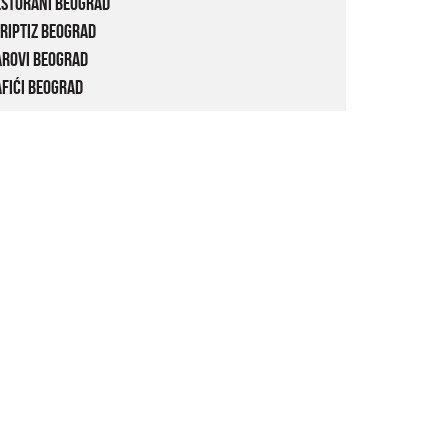
estorani Beograd
riptiz Beograd
arovi Beograd
fići Beograd