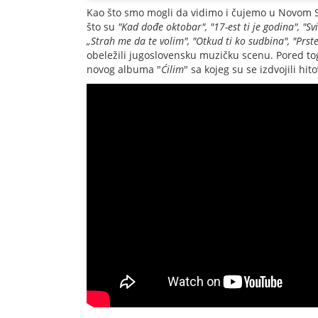
Kao što smo mogli da vidimo i čujemo u Novom Sa
što su
"Kad dođe oktobar", "17-est ti je godina", "Svi 
„Strah me da te volim", "Otkud ti ko sudbina", "Prste
obeležili jugoslovensku muzičku scenu. Pored to
novog albuma "
Ćilim
" sa kojeg su se izdvojili hito