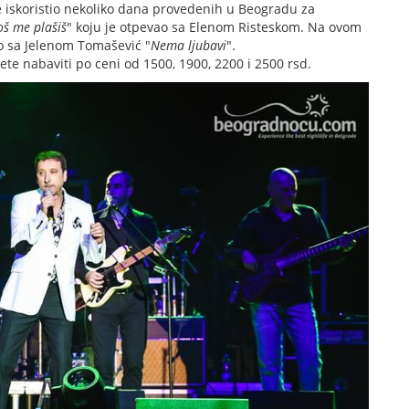
 iskoristio nekoliko dana provedenih u Beogradu za
oš me plašiš
" koju je otpevao sa Elenom Risteskom. Na ovom
o sa Jelenom Tomašević "
Nema ljubavi
".
e nabaviti po ceni od 1500, 1900, 2200 i 2500 rsd.