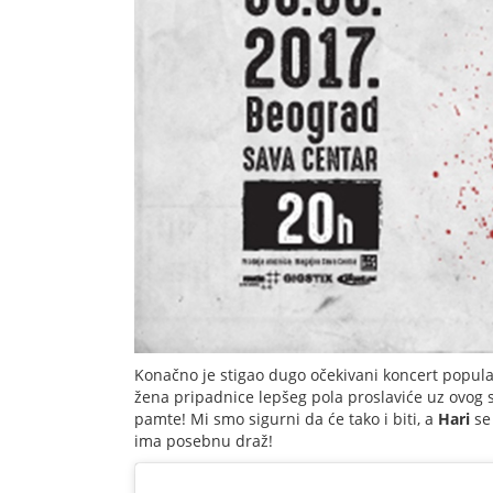
Konačno je stigao dugo očekivani koncert popu
žena pripadnice lepšeg pola proslaviće uz ovog 
pamte! Mi smo sigurni da će tako i biti, a
Hari
se 
ima posebnu draž!