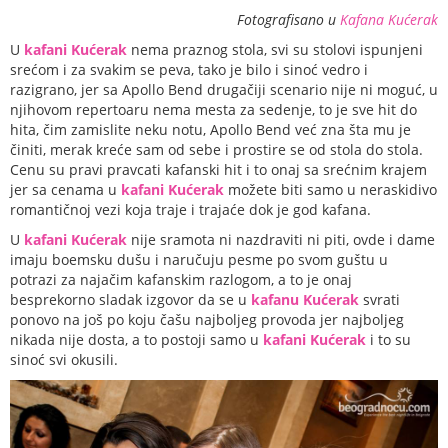
Fotografisano u
Kafana Kućerak
U
kafani Kućerak
nema praznog stola, svi su stolovi ispunjeni
srećom i za svakim se peva, tako je bilo i sinoć vedro i
razigrano, jer sa Apollo Bend drugačiji scenario nije ni moguć, u
njihovom repertoaru nema mesta za sedenje, to je sve hit do
hita, čim zamislite neku notu, Apollo Bend već zna šta mu je
činiti, merak kreće sam od sebe i prostire se od stola do stola.
Cenu su pravi pravcati kafanski hit i to onaj sa srećnim krajem
jer sa cenama u
kafani Kućerak
možete biti samo u neraskidivo
romantičnoj vezi koja traje i trajaće dok je god kafana.
U
kafani Kućerak
nije sramota ni nazdraviti ni piti, ovde i dame
imaju boemsku dušu i naručuju pesme po svom guštu u
potrazi za najačim kafanskim razlogom, a to je onaj
besprekorno sladak izgovor da se u
kafanu Kućerak
svrati
ponovo na još po koju čašu najboljeg provoda jer najboljeg
nikada nije dosta, a to postoji samo u
kafani Kućerak
i to su
sinoć svi okusili.