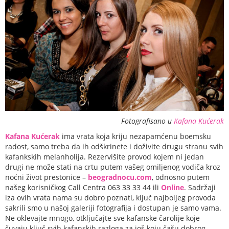
Fotografisano u
Kafana Kućerak
Kafana Kućerak
ima vrata koja kriju nezapamćenu boemsku
radost, samo treba da ih odškrinete i doživite drugu stranu svih
kafankskih melanholija. Rezervišite provod kojem ni jedan
drugi ne može stati na crtu putem vašeg omiljenog vodiča kroz
noćni život prestonice –
beogradnocu.com
, odnosno putem
našeg korisničkog Call Centra 063 33 33 44 ili
Online
. Sadržaji
iza ovih vrata nama su dobro poznati, ključ najboljeg provoda
sakrili smo u našoj galeriji fotografija i dostupan je samo vama.
Ne oklevajte mnogo, otključajte sve kafanske čarolije koje
čuvaju ključ svih kafanskih razloga za još koju čašu dobrog