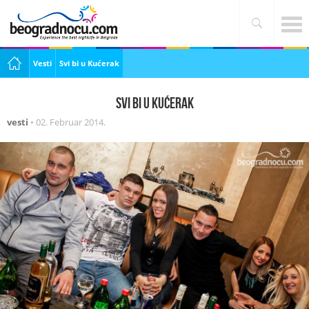
Vesti
Svi bi u Kućerak
Svi bi u Kućerak
vesti
•
02. Februar 2014.