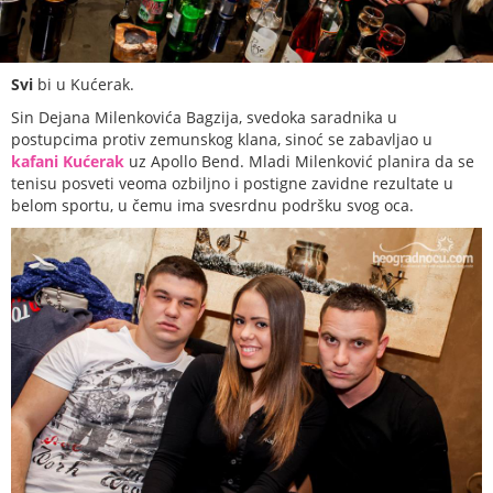
Svi
bi u Kućerak.
Sin Dejana Milenkovića Bagzija, svedoka saradnika u
postupcima protiv zemunskog klana, sinoć se zabavljao u
kafani Kućerak
uz Apollo Bend. Mladi Milenković planira da se
tenisu posveti veoma ozbiljno i postigne zavidne rezultate u
belom sportu, u čemu ima svesrdnu podršku svog oca.