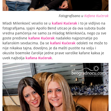
Fotografisano u
Kafana Kućerak
Mladi Milenković veselio se u
kafani Kućerak
i to je vidljivo na
fotografijama, sjajni Apollo Bend uticao je da ova subota bude
vredna pamćenja ne samo za mladog Milenkovića, nego za sve
goste predivne
kafane Kućerak
nadaleko najpoznatije po
kafanskim sevdacima. Da se
kafani Kućerak
odoleti ne može to
nije nikakva tajna, dovoljno, je da mašti pustite na volju i
okusite boemske čarolije jedne prave varoške kafane kakva je
uvek najbolja
kafana Kućerak
.