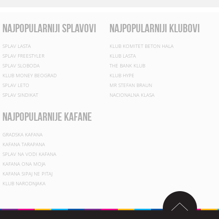
najpopularniji splavovi
najpopularniji klubovi
SPLAV LASTA
KLUB KOMITET BETON HALA
SPLAV FREESTYLER
KLUB LASTA
SPLAV SLOBODA
THE BANK KLUB
KLUB MONEY BEOGRAD
KLUB HYPE
SPLAV LETO
MR STEFAN BRAUN
SPLAV SINDIKAT
NACIONALNA KLASA
najpopularnije kafane
GRADSKA KAFANA
KAFANA TARAPANA
SPLAV NA VODI KAFANA
KAFANA ONA MOJA
KAFANA SIPAJ NE PITAJ
KLUB NARODNJAKA