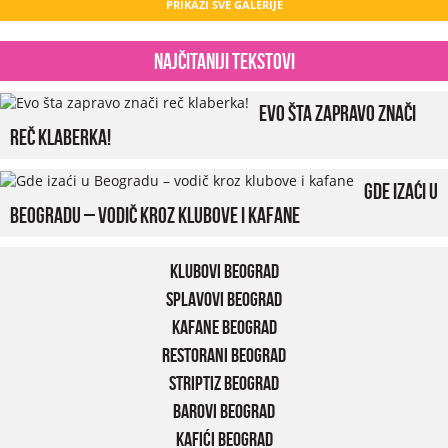
PRIKAŽI SVE GALERIJE
Najčitaniji tekstovi
Evo šta zapravo znači
reč klaberka!
Gde izaći u
Beogradu – vodič kroz klubove i kafane
Klubovi Beograd
Splavovi Beograd
Kafane Beograd
Restorani Beograd
Striptiz Beograd
Barovi Beograd
Kafići Beograd