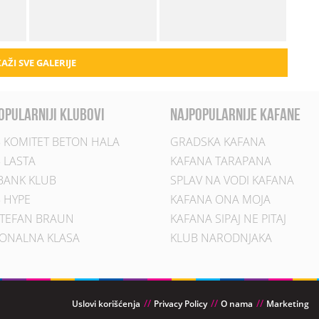
AŽI SVE GALERIJE
opularniji klubovi
najpopularnije kafane
 KOMITET BETON HALA
GRADSKA KAFANA
 LASTA
KAFANA TARAPANA
BANK KLUB
SPLAV NA VODI KAFANA
 HYPE
KAFANA ONA MOJA
TEFAN BRAUN
KAFANA SIPAJ NE PITAJ
ONALNA KLASA
KLUB NARODNJAKA
Uslovi korišćenja
Privacy Policy
O nama
Marketing