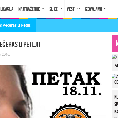
LIKACIJA
NAJTRAŽENIJE
SLIKE
VESTI
IZDVAJAMO
 večeras u Petlji!
ečeras u Petlji!
 2016.
za
Gd
K
S
K