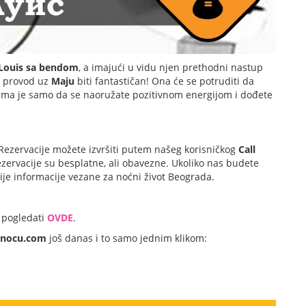
Louis sa bendom
, a imajući u vidu njen prethodni nastup
a provod uz
Maju
biti fantastičan! Ona će se potruditi da
ama je samo da se naoružate pozitivnom energijom i dođete
Rezervacije možete izvršiti putem našeg korisničkog
Call
ezervacije su besplatne, ali obavezne. Ukoliko nas budete
nije informacije vezane za noćni život Beograda.
pogledati
OVDE
.
dnocu.com
još danas i to samo jednim klikom: