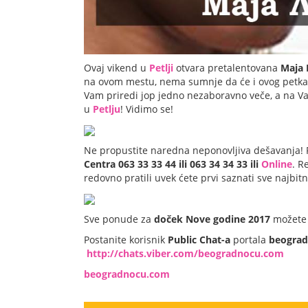
Ovaj vikend u
Petlji
otvara pretalentovana
Maja 
na ovom mestu, nema sumnje da će i ovog petk
Vam priredi jop jedno nezaboravno veče, a na V
u
Petlju
! Vidimo se!
Ne propustite naredna neponovljiva dešavanja! 
Centra 063 33 33 44 ili 063 34 34 33 ili
Online
. R
redovno pratili uvek ćete prvi saznati sve najbit
Sve ponude za
doček Nove godine 2017
možete 
Postanite korisnik
Public Chat-a
portala
beogra
http://chats.viber.com/beogradnocu.com
beogradnocu.com