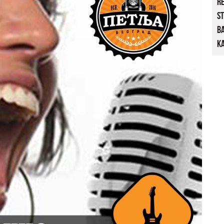
R
St
B
Ka