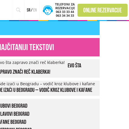
TELEFONI ZA
REZERVACIJE
online rezervacije
sr
/
en
063 33 33 44
063 34 34 33
Najčitaniji tekstovi
Evo šta
pravo znači reč klaberka!
e izaći u Beogradu – vodič kroz klubove i kafane
lubovi Beograd
plavovi Beograd
afane Beograd