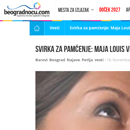
DOČEK 2027
AP
MESTA ZA IZLAZAK
Vesti
Svirka za pamćenje: Maja Louis
Svirka za pamćenje: Maja Louis v
Barovi
,
Beograd
,
Najave
,
Petlja
,
vesti
•
18. Novembar