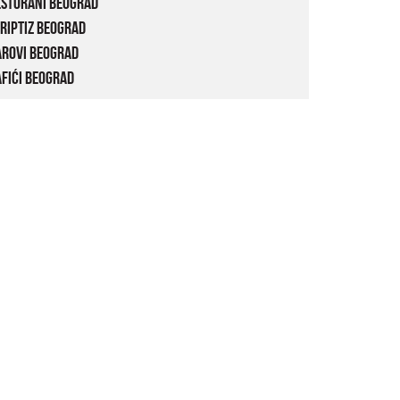
estorani Beograd
riptiz Beograd
arovi Beograd
fići Beograd