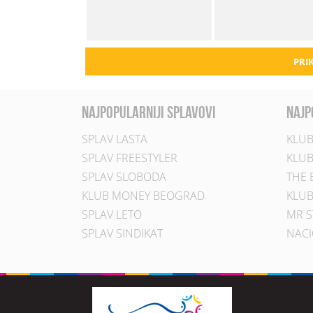
PRIK
najpopularniji splavovi
najp
SPLAV LASTA
KLUB
SPLAV FREESTYLER
KLUB
SPLAV SLOBODA
THE 
KLUB MONEY BEOGRAD
KLUB
SPLAV LETO
MR S
SPLAV SINDIKAT
NACI