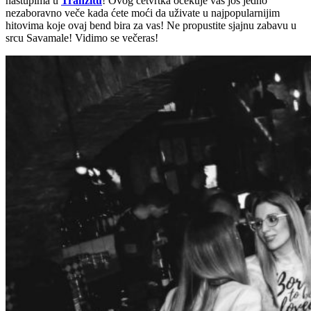
nastupima u
Tranzitu
! Ovog četvrtka očekuje vas još jedno
nezaboravno veče kada ćete moći da uživate u najpopularnijim
hitovima koje ovaj bend bira za vas! Ne propustite sjajnu zabavu u
srcu Savamale! Vidimo se večeras!