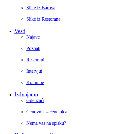
Slike iz Barova
Slike iz Restorana
Vesti
Najave
Poznati
Restorani
Intervjui
Kolumne
Izdvajamo
Gde izaći
Cenovnik – cene pića
Nema vas na spisku?