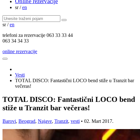
Online rezervacije
sr
/
en
sr
/
en
telefoni za
rezervacije
063 33 33 44
063 34 34 33
online rezervacije
Vesti
TOTAL DISCO: Fantastični LOCO bend stiže u Tranzit bar
večeras!
TOTAL DISCO: Fantastični LOCO bend
stiže u Tranzit bar večeras!
Barovi
,
Beograd
,
Najave
,
Tranzit
,
vesti
•
02. Mart 2017.