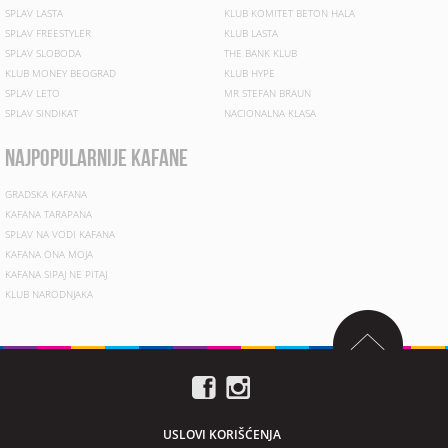
SPLAV LASTA
KLUB KOMITET BETON HALA
SPLAV FREESTYLER
KLUB LASTA
SPLAV SLOBODA
THE BANK KLUB
KLUB MONEY BEOGRAD
KLUB HYPE
SPLAV LETO
MR STEFAN BRAUN
SPLAV SINDIKAT
NACIONALNA KLASA
najpopularnije kafane
GRADSKA KAFANA
KAFANA TARAPANA
SPLAV NA VODI KAFANA
KAFANA ONA MOJA
KAFANA SIPAJ NE PITAJ
KLUB NARODNJAKA
USLOVI KORIŠĆENJA