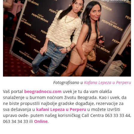
Fotografisano u
Kafana Lepeza u Perperu
Vaš portal
beogradnocu.com
uvek je tu da vam olakša
snalaženje u burnom noćnom životu Beograda. Kao i uvek, da
ne biste propustili najbolje gradske događaje, rezervacije za
sva dešavanja u
kafani Lepeza u Perperu
u možete izvršiti
upravo ovde- putem našeg korisničkog Call Centra 063 33 33 44,
063 34 34 33 ili
Online
.