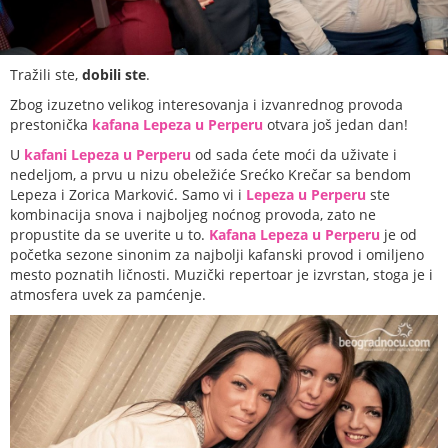
Tražili ste,
dobili ste
.
Zbog izuzetno velikog interesovanja i izvanrednog provoda
prestonička
kafana Lepeza u Perperu
otvara još jedan dan!
U
kafani Lepeza u Perperu
od sada ćete moći da uživate i
nedeljom, a prvu u nizu obeležiće Srećko Krečar sa bendom
Lepeza i Zorica Marković. Samo vi i
Lepeza u Perperu
ste
kombinacija snova i najboljeg noćnog provoda, zato ne
propustite da se uverite u to.
Kafana Lepeza u Perperu
je od
početka sezone sinonim za najbolji kafanski provod i omiljeno
mesto poznatih ličnosti. Muzički repertoar je izvrstan, stoga je i
atmosfera uvek za pamćenje.