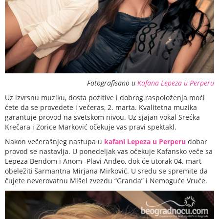
Fotografisano u
Kafana Lepeza u Perperu
Uz izvrsnu muziku, dosta pozitive i dobrog raspoloženja moći
ćete da se provedete i večeras, 2. marta. Kvalitetna muzika
garantuje provod na svetskom nivou. Uz sjajan vokal Srećka
Krečara i Zorice Marković očekuje vas pravi spektakl.
Nakon večerašnjeg nastupa u
kafani Lepeza u Perperu
dobar
provod se nastavlja. U ponedeljak vas očekuje Kafansko veče sa
Lepeza Bendom i Anom -Plavi Anđeo, dok će utorak 04. mart
obeležiti šarmantna Mirjana Mirković. U sredu se spremite da
čujete neverovatnu Mišel zvezdu “Granda” i Nemoguće Vruće.