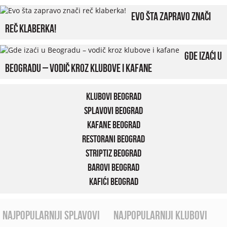
Evo šta zapravo znači
reč klaberka!
Gde izaći u
Beogradu – vodič kroz klubove i kafane
Klubovi Beograd
Splavovi Beograd
Kafane Beograd
Restorani Beograd
Striptiz Beograd
Barovi Beograd
Kafići Beograd
najpopularniji splavovi
najpopularniji klubovi