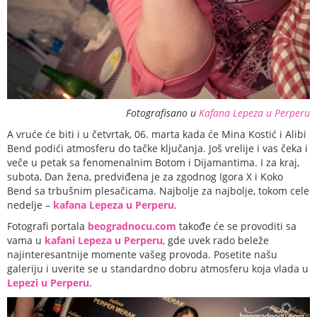
Fotografisano u
Kafana Lepeza u Perperu
A vruće će biti i u četvrtak, 06. marta kada će Mina Kostić i Alibi
Bend podići atmosferu do tačke ključanja. Još vrelije i vas čeka i
veče u petak sa fenomenalnim Botom i Dijamantima. I za kraj,
subota, Dan žena, predviđena je za zgodnog Igora X i Koko
Bend sa trbušnim plesačicama. Najbolje za najbolje, tokom cele
nedelje –
kafana Lepeza u Perperu
.
Fotografi portala
beogradnocu.com
takođe će se provoditi sa
vama u
kafani Lepeza u Perperu
, gde uvek rado beleže
najinteresantnije momente vašeg provoda. Posetite našu
galeriju i uverite se u standardno dobru atmosferu koja vlada u
Lepezi u Perperu
.