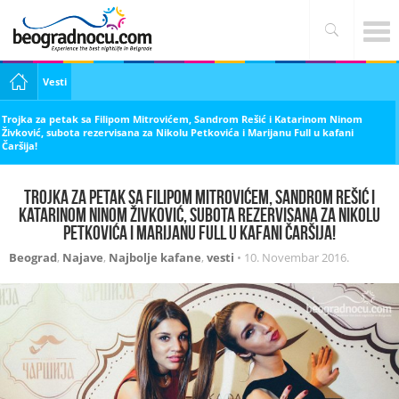
Vesti
Trojka za petak sa Filipom Mitrovićem, Sandrom Rešić i Katarinom Ninom
Živković, subota rezervisana za Nikolu Petkovića i Marijanu Full u kafani
Čaršija!
Trojka za petak sa Filipom Mitrovićem, Sandrom Rešić i
Katarinom Ninom Živković, subota rezervisana za Nikolu
Petkovića i Marijanu Full u kafani Čaršija!
Beograd
,
Najave
,
Najbolje kafane
,
vesti
•
10. Novembar 2016.