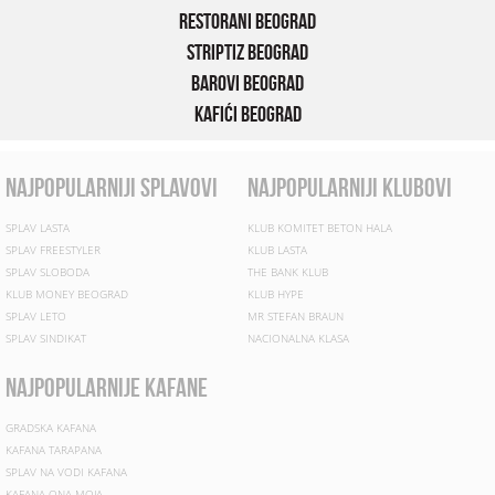
Restorani Beograd
Striptiz Beograd
Barovi Beograd
Kafići Beograd
najpopularniji splavovi
najpopularniji klubovi
SPLAV LASTA
KLUB KOMITET BETON HALA
SPLAV FREESTYLER
KLUB LASTA
SPLAV SLOBODA
THE BANK KLUB
KLUB MONEY BEOGRAD
KLUB HYPE
SPLAV LETO
MR STEFAN BRAUN
SPLAV SINDIKAT
NACIONALNA KLASA
najpopularnije kafane
GRADSKA KAFANA
KAFANA TARAPANA
SPLAV NA VODI KAFANA
KAFANA ONA MOJA