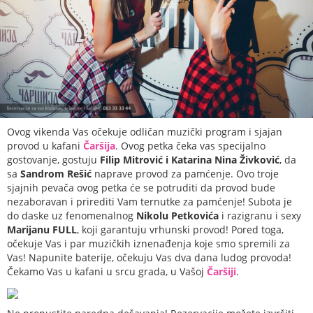
Ovog vikenda Vas očekuje odličan muzički program i sjajan
provod u kafani
Čaršija
. Ovog petka čeka vas specijalno
gostovanje, gostuju
Filip Mitrović i Katarina Nina Živković
, da
sa
Sandrom Rešić
naprave provod za pamćenje. Ovo troje
sjajnih pevača ovog petka će se potruditi da provod bude
nezaboravan i prirediti Vam ternutke za pamćenje! Subota je
do daske uz fenomenalnog
Nikolu Petkovića
i razigranu i sexy
Marijanu FULL
, koji garantuju vrhunski provod! Pored toga,
očekuje Vas i par muzičkih iznenađenja koje smo spremili za
Vas! Napunite baterije, očekuju Vas dva dana ludog provoda!
Čekamo Vas u kafani u srcu grada, u Vašoj
Čaršiji
.