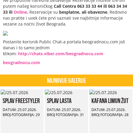
Ne propustite naredna dešavanja! Rezervacije možete izvršiti
putem našeg korisničkog
Call Centra 063 33 33 44 ili 063 34 34
33 ili
Online
.
Rezervacije su
besplatne, ali obavezne.
Redovno
nas pratite i uvek ćete prvi saznati sve najbitnije informacije
vezane za noćni život Beograda.
Postanite korisnik Public Chat-a portala beogradnocu.com još
danas i to samo jednim
klikom:
http://chats.viber.com/beogradnocu.com
beogradnocu.com
Najnovije Galerije
Splav Freestyler
Splav Lasta
Kafana Limun Žut
DATUM: 25.07.2026.
DATUM: 25.07.2026.
DATUM: 25.07.2026.
BROJ FOTOGRAFIJA: 29
BROJ FOTOGRAFIJA: 31
BROJ FOTOGRAFIJA: 28