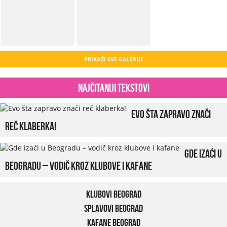
PRIKAŽI SVE GALERIJE
Najčitaniji tekstovi
Evo šta zapravo znači
reč klaberka!
Gde izaći u
Beogradu – vodič kroz klubove i kafane
Klubovi Beograd
Splavovi Beograd
Kafane Beograd