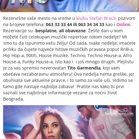
Rezervišite vaše mesto na vreme u
klubu Stefan Braun
pozivom
na brojeve telefona:
063 33 33 44 ili 063 34 34 33
kao i
Online
.
Rezervacije su
besplatne, ali obavezne
. Želite dan u kom
možete čuti celokupan muzički repertoar tokom nedelje? Mi
smo tu da ispunimo vašu želju! Od sada, svake nedelje, imaćete
priliku da čujete najveće hitove muzičkih pravaca poput RnB-a,
Hip Hop-a, 90tih, House muzike, Techno, Techno House-a, Afro
House-a, Funky House-a, isto kao i i još mnogo drugih. Plejlistu
je za vas spremio neverovatan
Tito Garmendia
, koji vam
obećava nezaboravnu atmosferu! Ova nedelja nema greške, jer
obuhvata sve aktuelne pravce, i to samo za vaše uši. Vidimo se
tamo gde nastaje najbolja zabava!
Pratite nas kako bi prvi
saznali sve najbitnije informacije vezane za
noćni život
Beograda.