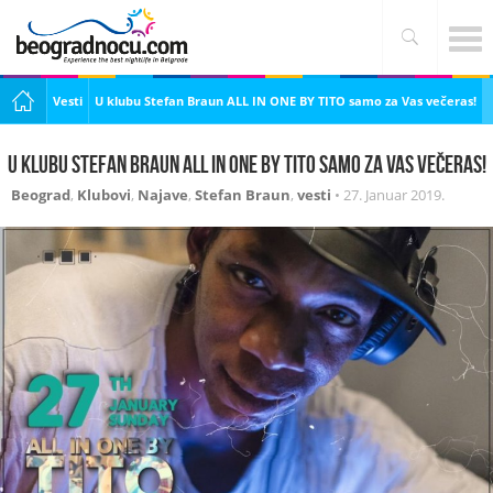
Vesti
U klubu Stefan Braun ALL IN ONE BY TITO samo za Vas večeras!
U klubu Stefan Braun ALL IN ONE BY TITO samo za Vas večeras!
Beograd
,
Klubovi
,
Najave
,
Stefan Braun
,
vesti
•
27. Januar 2019.