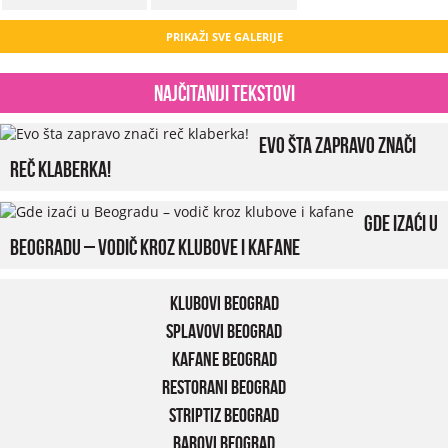
PRIKAŽI SVE GALERIJE
Najčitaniji tekstovi
Evo šta zapravo znači
reč klaberka!
Gde izaći u
Beogradu – vodič kroz klubove i kafane
Klubovi Beograd
Splavovi Beograd
Kafane Beograd
Restorani Beograd
Striptiz Beograd
Barovi Beograd