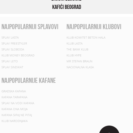
Kafići Beograd
najpopularniji splavovi
najpopularniji klubovi
SPLAV LASTA
KLUB KOMITET BETON HALA
SPLAV FREESTYLER
KLUB LASTA
SPLAV SLOBODA
THE BANK KLUB
KLUB MONEY BEOGRAD
KLUB HYPE
SPLAV LETO
MR STEFAN BRAUN
SPLAV SINDIKAT
NACIONALNA KLASA
najpopularnije kafane
GRADSKA KAFANA
KAFANA TARAPANA
SPLAV NA VODI KAFANA
KAFANA ONA MOJA
KAFANA SIPAJ NE PITAJ
KLUB NARODNJAKA