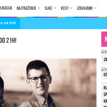
LIKACIJA
NAJTRAŽENIJE
SLIKE
VESTI
IZDVAJAMO
ko od 21h!
od 21h!
za
Gd
K
S
K