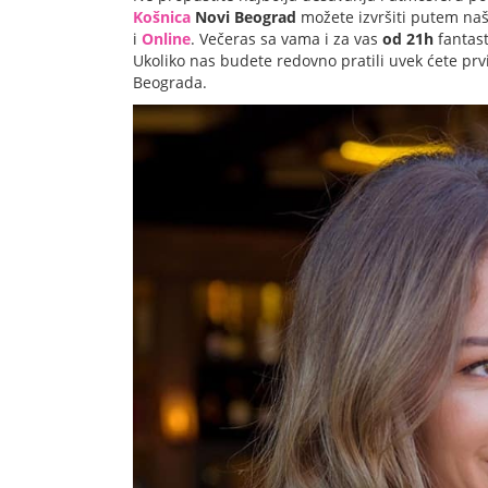
Košnica
Novi Beograd
možete izvršiti putem na
i
Online
. Večeras sa vama i za vas
od 21h
fantas
Ukoliko nas budete redovno pratili uvek ćete prvi
Beograda.