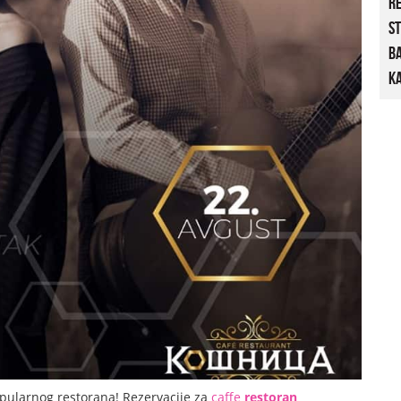
R
St
B
Ka
pularnog restorana! Rezervacije za
caffe
restoran