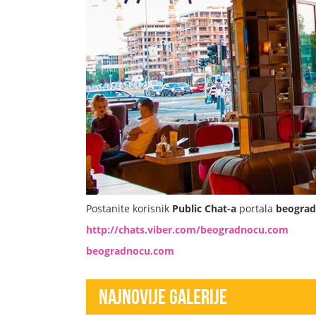
Postanite korisnik
Public Chat-a
portala
beogra
http://chats.viber.com/beogradnocu.com
beogradnocu.com
Najnovije Galerije