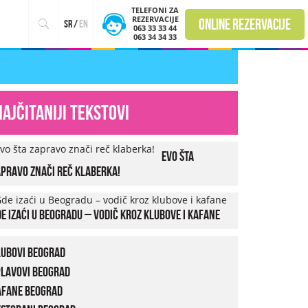
TELEFONI ZA
REZERVACIJE
online rezervacije
sr
/
en
063 33 33 44
063 34 34 33
Najčitaniji tekstovi
Evo šta
pravo znači reč klaberka!
e izaći u Beogradu – vodič kroz klubove i kafane
lubovi Beograd
plavovi Beograd
afane Beograd