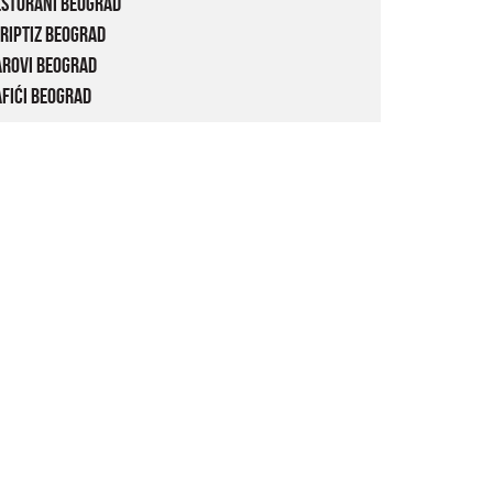
estorani Beograd
riptiz Beograd
arovi Beograd
fići Beograd