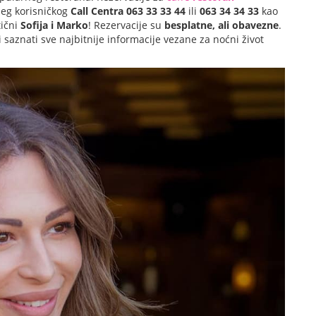
šeg korisničkog
Call Centra
063 33 33 44
ili
063 34 34 33
kao
tični
Sofija i Marko
! Rezervacije su
besplatne, ali obavezne
.
 saznati sve najbitnije informacije vezane za noćni život