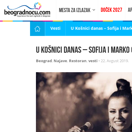
DOČEK 2027
AP
MESTA ZA IZLAZAK
Vesti
U Košnici danas – Sofija i Mar
U Košnici danas – Sofija i Marko 
Beograd
,
Najave
,
Restoran
,
vesti
•
22. Avgust 2019.