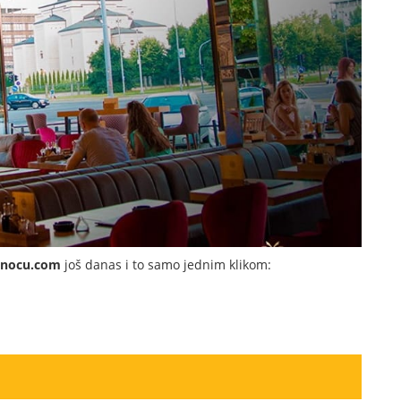
dnocu.com
još danas i to samo jednim klikom: