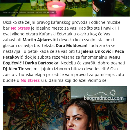
Ukoliko ste željni pravog kafanskog provoda i odlične muzike,
bar
No Stress
je idealno mesto za vas! Kao što ste i navikli, i
ovaj vikend otvara Kafanski četvrtak u okviru kog će Vas
zabavljati
Martin Ajdarević
i devojka koja svojim stasom i
glasom ostavlja bez teksta,
Dara Moldovan
! Luda žurka se
nastavlja i u petak kada će za vas biti tu
Jelena Unković i Peca
Petaković
, dok je subota rezervisana za fenomenalnu
Ivanu
Bogićević i Darka Bartoseka
! Nedelju će završiti dobro poznati
DJ Alex Tic
svojim sjajnim izborom hitova devedesetih! Ova
zaista vrhunska ekipa prirediće vam provod za pamćenje, zato
budite u
No Stress
-u u danima koji dolaze! Vidimo se!