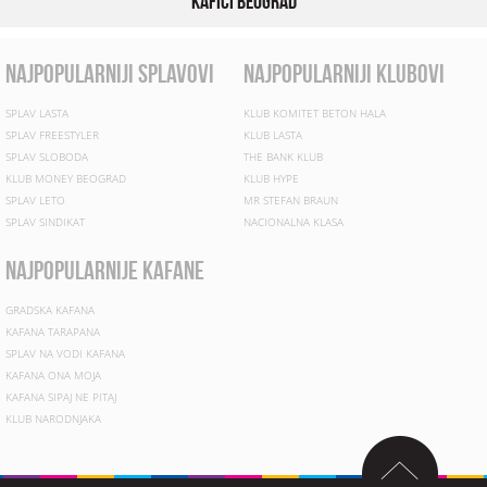
Kafići Beograd
najpopularniji splavovi
najpopularniji klubovi
SPLAV LASTA
KLUB KOMITET BETON HALA
SPLAV FREESTYLER
KLUB LASTA
SPLAV SLOBODA
THE BANK KLUB
KLUB MONEY BEOGRAD
KLUB HYPE
SPLAV LETO
MR STEFAN BRAUN
SPLAV SINDIKAT
NACIONALNA KLASA
najpopularnije kafane
GRADSKA KAFANA
KAFANA TARAPANA
SPLAV NA VODI KAFANA
KAFANA ONA MOJA
KAFANA SIPAJ NE PITAJ
KLUB NARODNJAKA