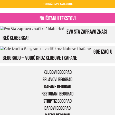
PRIKAŽI SVE GALERIJE
Najčitaniji tekstovi
Evo šta zapravo znači
reč klaberka!
Gde izaći u
Beogradu – vodič kroz klubove i kafane
Klubovi Beograd
Splavovi Beograd
Kafane Beograd
Restorani Beograd
Striptiz Beograd
Barovi Beograd