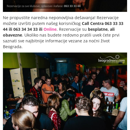
Ne propustite naredna neponovljiva dešavanja! Rezervacije
možete izvršiti putem našeg korisničkog
Call Centra 063 33 33
44 ili 063 34 34 33 ili
Online
. Rezervacije su
besplatne, ali
obavezne
. Ukoliko nas budete redovno pratili uvek ćete prvi
saznati sve najbitnije informacije vezane za noćni život
Beograda.