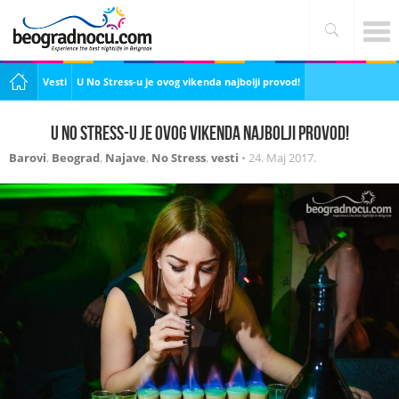
Vesti
U No Stress-u je ovog vikenda najbolji provod!
U No Stress-u je ovog vikenda najbolji provod!
Barovi
,
Beograd
,
Najave
,
No Stress
,
vesti
•
24. Maj 2017.