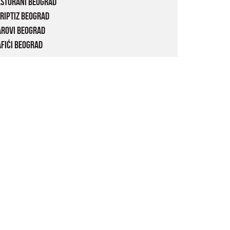
estorani Beograd
riptiz Beograd
arovi Beograd
fići Beograd