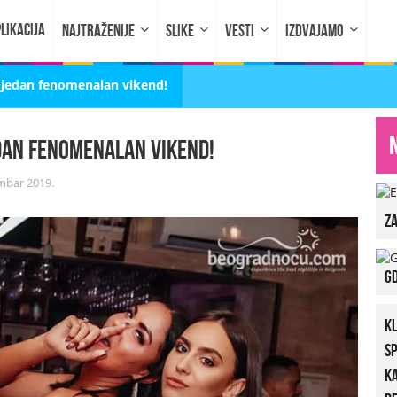
LIKACIJA
NAJTRAŽENIJE
SLIKE
VESTI
IZDVAJAMO
š jedan fenomenalan vikend!
edan fenomenalan vikend!
mbar 2019.
za
Gd
K
S
K