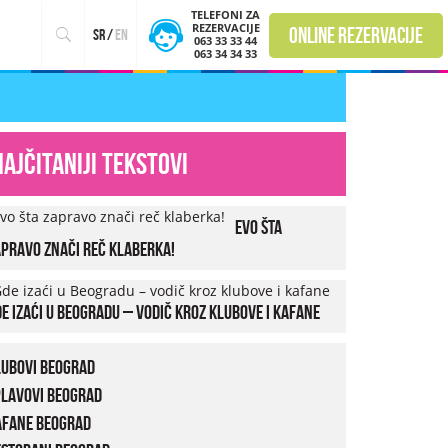
TELEFONI ZA
REZERVACIJE
online rezervacije
sr
/
en
063 33 33 44
063 34 34 33
Najčitaniji tekstovi
Evo šta
pravo znači reč klaberka!
e izaći u Beogradu – vodič kroz klubove i kafane
lubovi Beograd
plavovi Beograd
afane Beograd