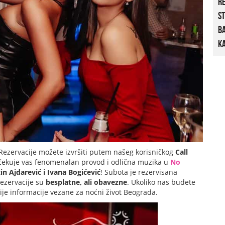
R
St
B
Ka
Rezervacije možete izvršiti putem našeg korisničkog
Call
čekuje vas fenomenalan provod i odlična muzika u
No
in Ajdarević i
Ivana Bogićević
! Subota je rezervisana
Rezervacije su
besplatne, ali obavezne
. Ukoliko nas budete
nije informacije vezane za noćni život Beograda.