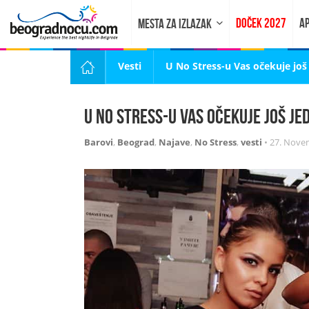
DOČEK 2027
AP
MESTA ZA IZLAZAK
Vesti
U No Stress-u Vas očekuje jo
U No Stress-u Vas očekuje još j
Barovi
,
Beograd
,
Najave
,
No Stress
,
vesti
•
27. Nove