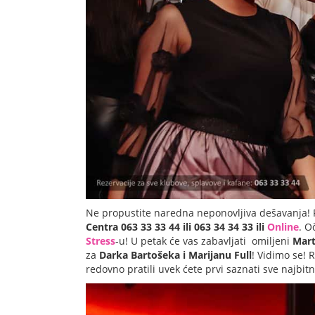
Ne propustite naredna neponovljiva dešavanja! 
Centra 063 33 33 44 ili 063 34 34 33 ili
Online
. O
Stress
-u! U petak će vas zabavljati omiljeni
Mart
za
Darka Bartošeka
i Marijanu Full
! Vidimo se! 
redovno pratili uvek ćete prvi saznati sve najbit