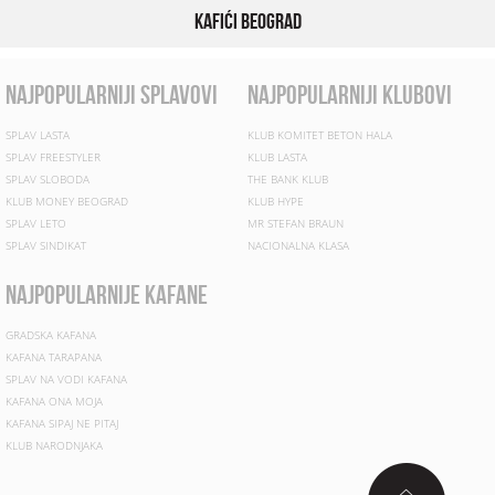
Kafići Beograd
najpopularniji splavovi
najpopularniji klubovi
SPLAV LASTA
KLUB KOMITET BETON HALA
SPLAV FREESTYLER
KLUB LASTA
SPLAV SLOBODA
THE BANK KLUB
KLUB MONEY BEOGRAD
KLUB HYPE
SPLAV LETO
MR STEFAN BRAUN
SPLAV SINDIKAT
NACIONALNA KLASA
najpopularnije kafane
GRADSKA KAFANA
KAFANA TARAPANA
SPLAV NA VODI KAFANA
KAFANA ONA MOJA
KAFANA SIPAJ NE PITAJ
KLUB NARODNJAKA