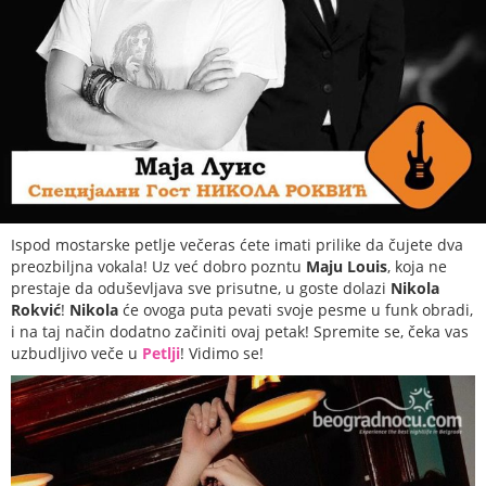
Ispod mostarske petlje večeras ćete imati prilike da čujete dva
preozbiljna vokala! Uz već dobro pozntu
Maju Louis
, koja ne
prestaje da oduševljava sve prisutne, u goste dolazi
Nikola
Rokvić
!
Nikola
će ovoga puta pevati svoje pesme u funk obradi,
i na taj način dodatno začiniti ovaj petak! Spremite se, čeka vas
uzbudljivo veče u
Petlji
! Vidimo se!