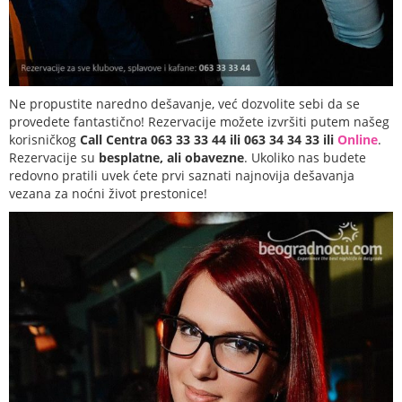
Ne propustite naredno dešavanje, već dozvolite sebi da se
provedete fantastično! Rezervacije možete izvršiti putem našeg
korisničkog
Call Centra 063 33 33 44 ili 063 34 34 33 ili
Online
.
Rezervacije su
besplatne, ali obavezne
. Ukoliko nas budete
redovno pratili uvek ćete prvi saznati najnovija dešavanja
vezana za noćni život prestonice!