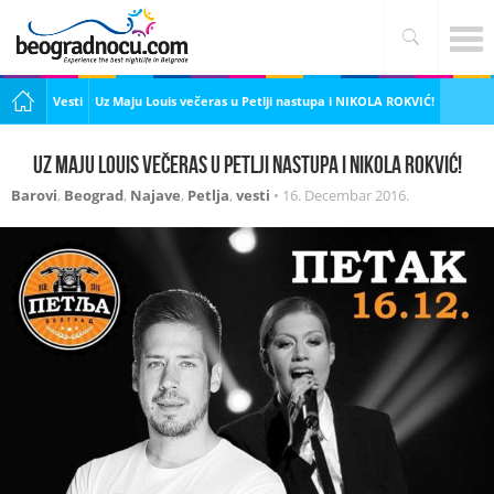
Vesti
Uz Maju Louis večeras u Petlji nastupa i NIKOLA ROKVIĆ!
Uz Maju Louis večeras u Petlji nastupa i NIKOLA ROKVIĆ!
Barovi
,
Beograd
,
Najave
,
Petlja
,
vesti
•
16. Decembar 2016.