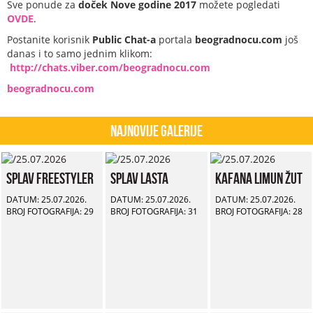
Sve ponude za
doček Nove godine 2017
možete pogledati
OVDE
.
Postanite korisnik
Public Chat-a
portala
beogradnocu.com
još
danas i to samo jednim klikom:
http://chats.viber.com/beogradnocu.com
beogradnocu.com
Najnovije Galerije
Splav Freestyler
Splav Lasta
Kafana Limun Žut
DATUM: 25.07.2026.
DATUM: 25.07.2026.
DATUM: 25.07.2026.
BROJ FOTOGRAFIJA: 29
BROJ FOTOGRAFIJA: 31
BROJ FOTOGRAFIJA: 28