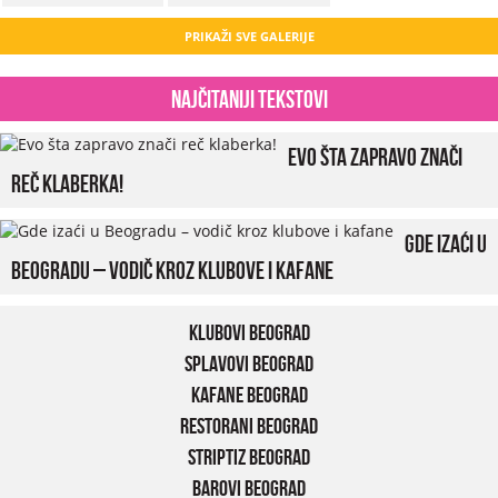
PRIKAŽI SVE GALERIJE
Najčitaniji tekstovi
Evo šta zapravo znači
reč klaberka!
Gde izaći u
Beogradu – vodič kroz klubove i kafane
Klubovi Beograd
Splavovi Beograd
Kafane Beograd
Restorani Beograd
Striptiz Beograd
Barovi Beograd