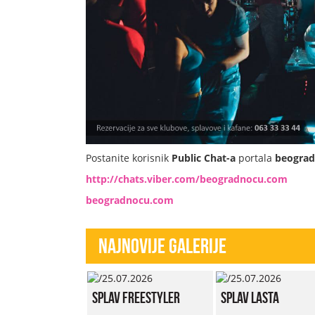
Postanite korisnik
Public Chat-a
portala
beogra
http://chats.viber.com/beogradnocu.com
beogradnocu.com
Najnovije Galerije
Splav Freestyler
Splav Lasta