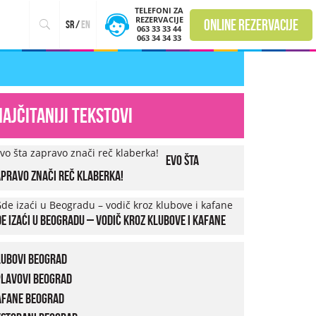
TELEFONI ZA
REZERVACIJE
online rezervacije
sr
/
en
063 33 33 44
063 34 34 33
Najčitaniji tekstovi
Evo šta
pravo znači reč klaberka!
e izaći u Beogradu – vodič kroz klubove i kafane
lubovi Beograd
plavovi Beograd
afane Beograd