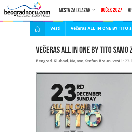
DOČEK 2027
AP
MESTA ZA IZLAZAK
Vesti
Večeras ALL IN ONE BY TITO s
Večeras ALL IN ONE BY TITO samo 
Beograd
,
Klubovi
,
Najave
,
Stefan Braun
,
vesti
•
23.