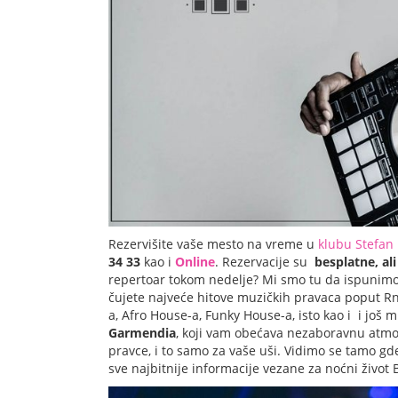
Rezervišite vaše mesto na vreme u
klubu Stefan
34 33
kao i
Online
. Rezervacije su
besplatne, al
repertoar tokom nedelje? Mi smo tu da ispunimo 
čujete najveće hitove muzičkih pravaca poput R
a, Afro House-a, Funky House-a, isto kao i i još
Garmendia
, koji vam obećava nezaboravnu atmo
pravce, i to samo za vaše uši. Vidimo se tamo g
sve najbitnije informacije vezane za
noćni život