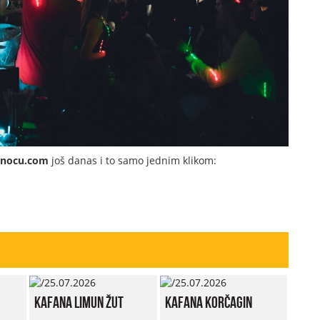
dnocu.com
još danas i to samo jednim klikom:
Kafana Limun Žut
Kafana Korčagin