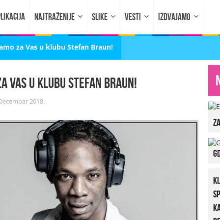
LIKACIJA
NAJTRAŽENIJE
SLIKE
VESTI
IZDVAJAMO
amo za Vas u klubu Stefan Braun!
za Vas u klubu Stefan Braun!
 Decembar 2018.
za
Gd
K
S
K