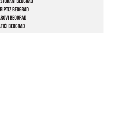
estorani Beograd
riptiz Beograd
arovi Beograd
fići Beograd