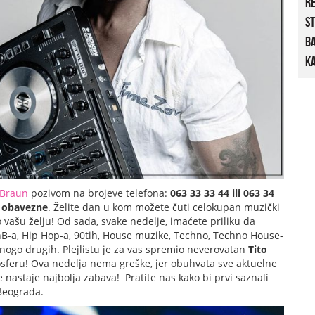
R
St
B
Ka
 Braun
pozivom na brojeve telefona:
063 33 33 44 ili 063 34
i obavezne
. Želite dan u kom možete čuti celokupan muzički
vašu želju! Od sada, svake nedelje, imaćete priliku da
nB-a, Hip Hop-a, 90tih, House muzike, Techno, Techno House-
 mnogo drugih. Plejlistu je za vas spremio neverovatan
Tito
sferu! Ova nedelja nema greške, jer obuhvata sve aktuelne
de nastaje najbolja zabava!
Pratite nas kako bi prvi saznali
 Beograda.