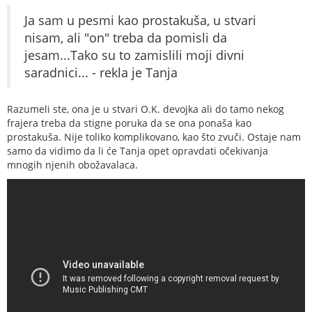
Ja sam u pesmi kao prostakuša, u stvari
nisam, ali "on" treba da pomisli da
jesam...Tako su to zamislili moji divni
saradnici... - rekla je Tanja
Razumeli ste, ona je u stvari O.K. devojka ali do tamo nekog
frajera treba da stigne poruka da se ona ponaša kao
prostakuša. Nije toliko komplikovano, kao što zvuči. Ostaje nam
samo da vidimo da li će Tanja opet opravdati očekivanja
mnogih njenih obožavalaca.