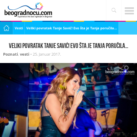
Vesti
Veliki povratak Tanje Savić! Evo šta je Tanja poručila…
Veliki povratak Tanje Savić! Evo šta je Tanja poručila…
Poznati
,
vesti
•
25. Januar 2017.