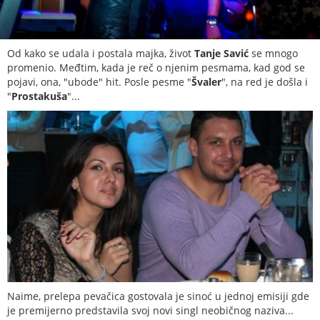
Od kako se udala i postala majka, život
Tanje
Savić
se mnogo
promenio. Međtim, kada je reč o njenim pesmama, kad god se
pojavi, ona, "ubode" hit. Posle pesme "
Švaler
", na red je došla i
"
Prostakuša
"...
Naime, prelepa pevačica gostovala je sinoć u jednoj emisiji gde
je premijerno predstavila svoj novi singl neobičnog naziva...