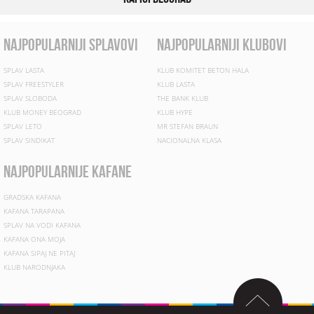
najpopularniji splavovi
najpopularniji klubovi
SPLAV LASTA
KLUB KOMITET BETON HALA
SPLAV FREESTYLER
KLUB LASTA
SPLAV SLOBODA
THE BANK KLUB
KLUB MONEY BEOGRAD
KLUB HYPE
SPLAV LETO
MR STEFAN BRAUN
SPLAV SINDIKAT
NACIONALNA KLASA
najpopularnije kafane
GRADSKA KAFANA
KAFANA TARAPANA
SPLAV NA VODI KAFANA
KAFANA ONA MOJA
KAFANA SIPAJ NE PITAJ
KLUB NARODNJAKA