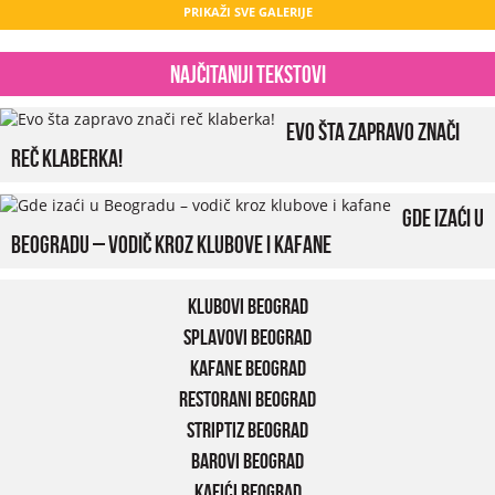
PRIKAŽI SVE GALERIJE
Najčitaniji tekstovi
Evo šta zapravo znači
reč klaberka!
Gde izaći u
Beogradu – vodič kroz klubove i kafane
Klubovi Beograd
Splavovi Beograd
Kafane Beograd
Restorani Beograd
Striptiz Beograd
Barovi Beograd
Kafići Beograd