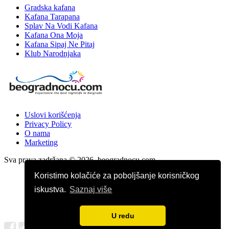
Gradska kafana
Kafana Tarapana
Splav Na Vodi Kafana
Kafana Ona Moja
Kafana Sipaj Ne Pitaj
Klub Narodnjaka
Uslovi korišćenja
Privacy Policy
O nama
Marketing
Sva prava zadržana © 2026. beogradnocu.com
Koristimo kolačiće za poboljšanje korisničkog
iskustva.
Saznaj više
U redu