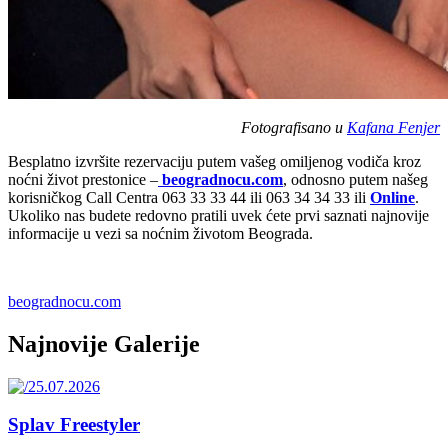
Fotografisano u
Kafana Fenjer
Besplatno izvršite rezervaciju putem vašeg omiljenog vodiča kroz
noćni život prestonice –
beogradnocu.com
, odnosno putem našeg
korisničkog Call Centra 063 33 33 44 ili 063 34 34 33 ili
Online
.
Ukoliko nas budete redovno pratili uvek ćete prvi saznati najnovije
informacije u vezi sa noćnim životom Beograda.
beogradnocu.com
Najnovije Galerije
Splav Freestyler