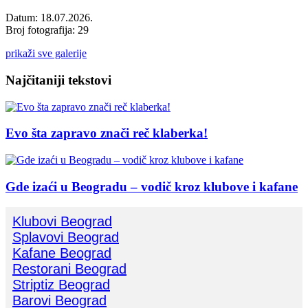
Datum: 18.07.2026.
Broj fotografija: 29
prikaži sve galerije
Najčitaniji tekstovi
Evo šta zapravo znači reč klaberka!
Gde izaći u Beogradu – vodič kroz klubove i kafane
Klubovi Beograd
Splavovi Beograd
Kafane Beograd
Restorani Beograd
Striptiz Beograd
Barovi Beograd