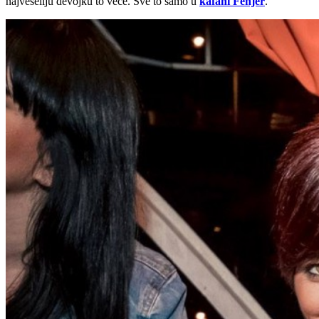
najveseliju devojku to veče. Sve to samo u
kafani Fenjer
.