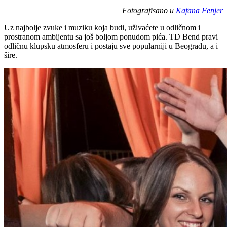
Fotografisano u
Kafana Fenjer
Uz najbolje zvuke i muziku koja budi, uživaćete u odličnom i
prostranom ambijentu sa još boljom ponudom pića. TD Bend pravi
odličnu klupsku atmosferu i postaju sve popularniji u Beogradu, a i
šire.