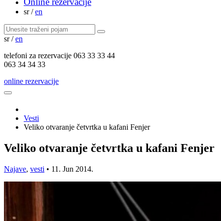
Online rezervacije
sr
/
en
sr
/
en
telefoni za
rezervacije
063 33 33 44
063 34 34 33
online rezervacije
Vesti
Veliko otvaranje četvrtka u kafani Fenjer
Veliko otvaranje četvrtka u kafani Fenjer
Najave
,
vesti
•
11. Jun 2014.