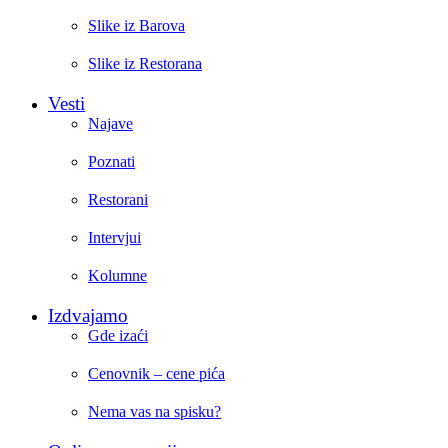
Slike iz Barova
Slike iz Restorana
Vesti
Najave
Poznati
Restorani
Intervjui
Kolumne
Izdvajamo
Gde izaći
Cenovnik – cene pića
Nema vas na spisku?