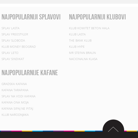
najpopularniji splavovi
najpopularniji klubovi
SPLAV LASTA
KLUB KOMITET BETON HALA
SPLAV FREESTYLER
KLUB LASTA
SPLAV SLOBODA
THE BANK KLUB
KLUB MONEY BEOGRAD
KLUB HYPE
SPLAV LETO
MR STEFAN BRAUN
SPLAV SINDIKAT
NACIONALNA KLASA
najpopularnije kafane
GRADSKA KAFANA
KAFANA TARAPANA
SPLAV NA VODI KAFANA
KAFANA ONA MOJA
KAFANA SIPAJ NE PITAJ
KLUB NARODNJAKA