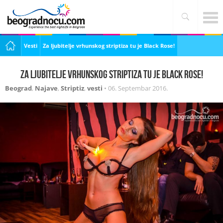
Vesti
Za ljubitelje vrhunskog striptiza tu je Black Rose!
Za ljubitelje vrhunskog striptiza tu je Black Rose!
Beograd
,
Najave
,
Striptiz
,
vesti
•
06. Septembar 2016.