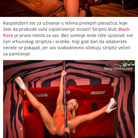
Raspoloženi ste za uživanje u telima prelepih plesačica, koje
žele da probude vaše najskrivenije strasti? Striptiz klub
Black
Rose
je pravo mesto za vas. Bez sumnje ovde ćete spoznati sve
čari vrhunskog striptiza i erotike. Koji god dan da odaberete
nećete se pokajati, jer vas svakodnevno očekuju striptiz večeri
za pamćenje!