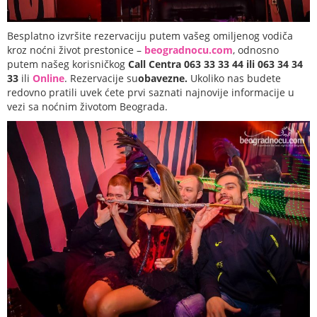
Besplatno izvršite rezervaciju putem vašeg omiljenog vodiča
kroz noćni život prestonice –
beogradnocu.com
, odnosno
putem našeg korisničkog
Call Centra 063 33 33 44 ili 063 34 34
33
ili
Online
. Rezervacije su
obavezne.
Ukoliko nas budete
redovno pratili uvek ćete prvi saznati najnovije informacije u
vezi sa noćnim životom Beograda.