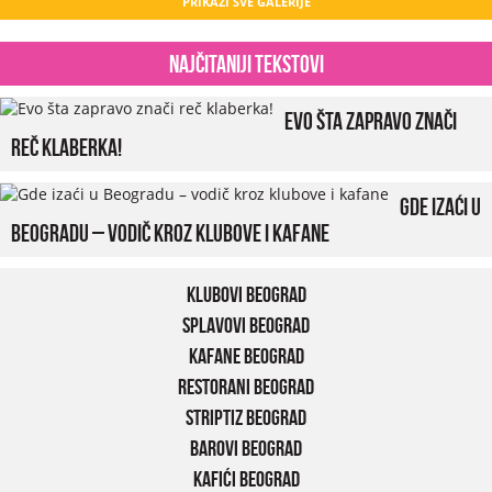
PRIKAŽI SVE GALERIJE
Najčitaniji tekstovi
Evo šta zapravo znači
reč klaberka!
Gde izaći u
Beogradu – vodič kroz klubove i kafane
Klubovi Beograd
Splavovi Beograd
Kafane Beograd
Restorani Beograd
Striptiz Beograd
Barovi Beograd
Kafići Beograd