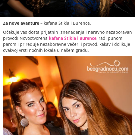
Za nove avanture
– kafana Štikla i Burence.
Očekuje vas dosta prijatnih iznenađenja i naravno nezaboravan
provod! Novootvorena
kafana Štikla i Burence
, radi punom
parom i priređuje nezaboravne večeri i provod, kakav i dolikuje
ovakvoj vrsti noćnih lokala u našem gradu.