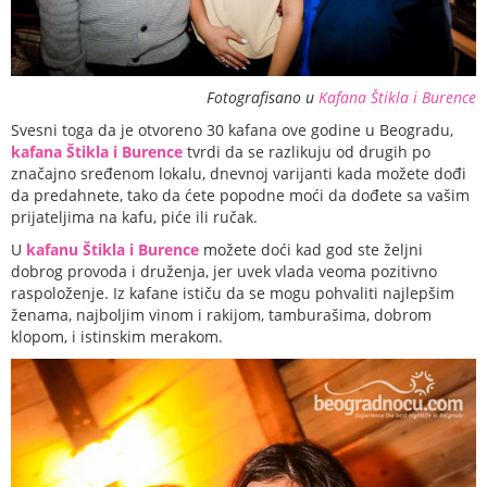
Fotografisano u
Kafana Štikla i Burence
Svesni toga da je otvoreno 30 kafana ove godine u Beogradu,
kafana Štikla i Burence
tvrdi da se razlikuju od drugih po
značajno sređenom lokalu, dnevnoj varijanti kada možete dođi
da predahnete, tako da ćete popodne moći da dođete sa vašim
prijateljima na kafu, piće ili ručak.
U
kafanu Štikla i Burence
možete doći kad god ste željni
dobrog provoda i druženja, jer uvek vlada veoma pozitivno
raspoloženje. Iz kafane ističu da se mogu pohvaliti najlepšim
ženama, najboljim vinom i rakijom, tamburašima, dobrom
klopom, i istinskim merakom.