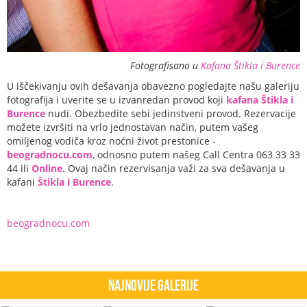
Fotografisano u
Kafana Štikla i Burence
U iščekivanju ovih dešavanja obavezno pogledajte našu galeriju
fotografija i uverite se u izvanredan provod koji
kafana Štikla i
Burence
nudi. Obezbedite sebi jedinstveni provod. Rezervacije
možete izvršiti na vrlo jednostavan način, putem vašeg
omiljenog vodiča kroz noćni život prestonice -
beogradnocu.com
, odnosno putem našeg Call Centra 063 33 33
44 ili
Online
. Ovaj način rezervisanja važi za sva dešavanja u
kafani
Štikla i Burence
.
beogradnocu.com
Najnovije Galerije