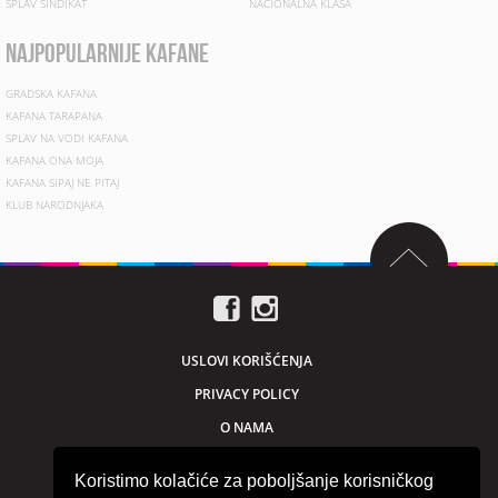
SPLAV SINDIKAT
NACIONALNA KLASA
najpopularnije kafane
GRADSKA KAFANA
KAFANA TARAPANA
SPLAV NA VODI KAFANA
KAFANA ONA MOJA
KAFANA SIPAJ NE PITAJ
KLUB NARODNJAKA
USLOVI KORIŠĆENJA
PRIVACY POLICY
O NAMA
MARKETING
Koristimo kolačiće za poboljšanje korisničkog