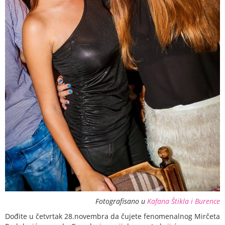
Fotografisano u
Kafana Štikla i Burence
Dođite u četvrtak 28.novembra da čujete fenomenalnog Mirčeta