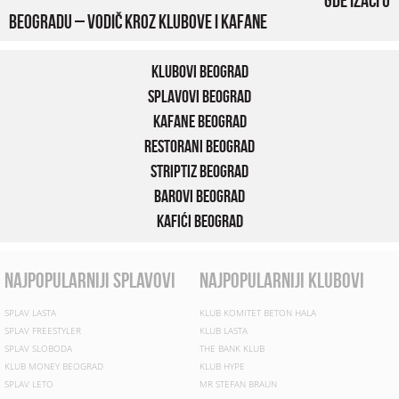
Beogradu – vodič kroz klubove i kafane
Klubovi Beograd
Splavovi Beograd
Kafane Beograd
Restorani Beograd
Striptiz Beograd
Barovi Beograd
Kafići Beograd
najpopularniji splavovi
najpopularniji klubovi
SPLAV LASTA
KLUB KOMITET BETON HALA
SPLAV FREESTYLER
KLUB LASTA
SPLAV SLOBODA
THE BANK KLUB
KLUB MONEY BEOGRAD
KLUB HYPE
SPLAV LETO
MR STEFAN BRAUN