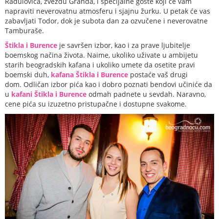
Radulovića, zvezdu Granda, i specijalne goste koji će vam
napraviti neverovatnu atmosferu i sjajnu žurku. U petak će vas
zabavljati Todor, dok je subota dan za ozvučene i neverovatne
Tamburaše.
Štikla i Burence
je savršen izbor, kao i za prave ljubitelje
boemskog načina života. Naime, ukoliko uživate u ambijetu
starih beogradskih kafana i ukoliko umete da osetite pravi
boemski duh,
kafana Štikla i Burence
postaće vaš drugi
dom. Odličan izbor pića kao i dobro poznati bendovi učiniće da
u
kafani Štikla i Burence
odmah padnete u sevdah. Naravno,
cene pića su izuzetno pristupačne i dostupne svakome.