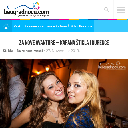
Vesti
Za nove avanture – kafana Štikla i Burence
Za nove avanture – kafana Štikla i Burence
Štikla i Burence
,
vesti
•
27. Novembar 2013.