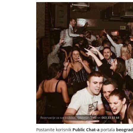
Postanite korisnik
Public Chat-a
portala
beogra