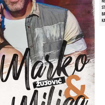
R
St
B
Ka