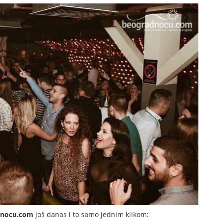
dnocu.com
još danas i to samo jednim klikom: