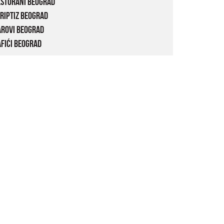
estorani Beograd
riptiz Beograd
arovi Beograd
fići Beograd