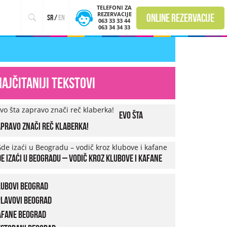
TELEFONI ZA
REZERVACIJE
online rezervacije
sr
/
en
063 33 33 44
063 34 34 33
Najčitaniji tekstovi
Evo šta
pravo znači reč klaberka!
e izaći u Beogradu – vodič kroz klubove i kafane
lubovi Beograd
plavovi Beograd
afane Beograd