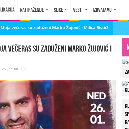
LIKACIJA
NAJTRAŽENIJE
SLIKE
VESTI
IZDVAJAMO
Moja večeras su zaduženi Marko Žujović i Milica Ristić!
oja večeras su zaduženi Marko Žujović i
•
26. Januar 2020.
za
Gd
K
S
K