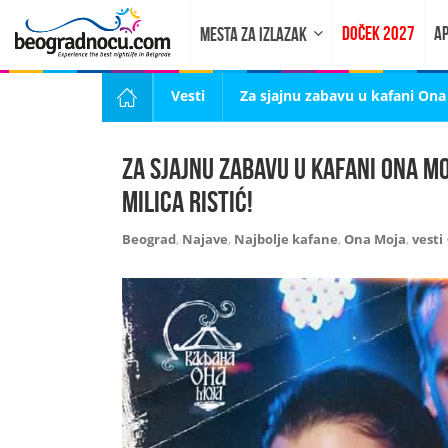
DOČEK 2027
AP
MESTA ZA IZLAZAK
Vesti
Za sjajnu zabavu u kafani Ona 
Za sjajnu zabavu u kafani Ona M
Milica Ristić!
Beograd
,
Najave
,
Najbolje kafane
,
Ona Moja
,
vesti