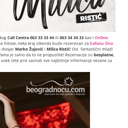
čkog
Call Centra 063 33 33 44
ili
063 34 34 33
kao i
Online
.
ne hitove, neka kraj vikenda bude rezervisan za
kafanu Onu
ja dvojac
Marko Žujović
i
Milica Ristić
! Ovi fantastični mladi
Vama je samo da to ne propustite! Rezervacije su
besplatne,
 uvek ćete prvi saznati sve najbitnije informacije vezane za