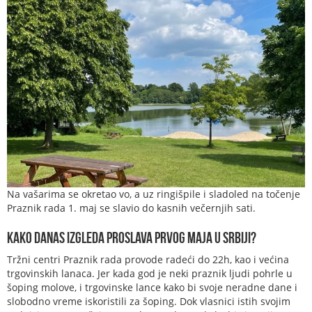
Na vašarima se okretao vo, a uz ringišpile i sladoled na točenje
Praznik rada 1. maj se slavio do kasnih večernjih sati.
Kako danas izgleda proslava Prvog maja u Srbiji?
Tržni centri Praznik rada provode radeći do 22h, kao i većina
trgovinskih lanaca. Jer kada god je neki praznik ljudi pohrle u
šoping molove, i trgovinske lance kako bi svoje neradne dane i
slobodno vreme iskoristili za šoping. Dok vlasnici istih svojim