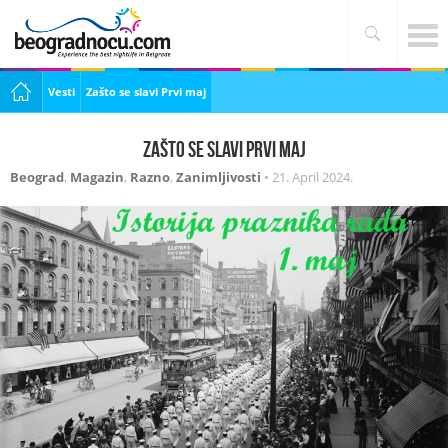
Vesti
Zašto se slavi Prvi maj
Zašto se slavi Prvi maj
Beograd
,
Magazin
,
Razno
,
Zanimljivosti
•
21. April 2024.