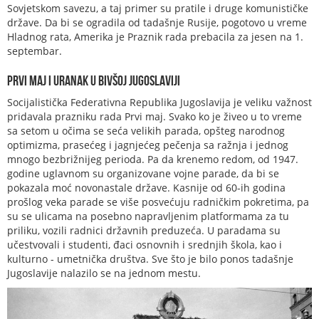
Sovjetskom savezu, a taj primer su pratile i druge komunističke
države. Da bi se ogradila od tadašnje Rusije, pogotovo u vreme
Hladnog rata, Amerika je Praznik rada prebacila za jesen na 1.
septembar.
Prvi maj i Uranak u bivšoj Jugoslaviji
Socijalistička Federativna Republika Jugoslavija je veliku važnost
pridavala prazniku rada Prvi maj. Svako ko je živeo u to vreme
sa setom u očima se seća velikih parada, opšteg narodnog
optimizma, prasećeg i jagnjećeg pečenja sa ražnja i jednog
mnogo bezbrižnijeg perioda. Pa da krenemo redom, od 1947.
godine uglavnom su organizovane vojne parade, da bi se
pokazala moć novonastale države. Kasnije od 60-ih godina
prošlog veka parade se više posvećuju radničkim pokretima, pa
su se ulicama na posebno napravljenim platformama za tu
priliku, vozili radnici državnih preduzeća. U paradama su
učestvovali i studenti, đaci osnovnih i srednjih škola, kao i
kulturno - umetnička društva. Sve što je bilo ponos tadašnje
Jugoslavije nalazilo se na jednom mestu.