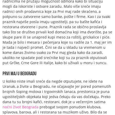
radnicima ne pružaju mogućnost odmora kako bi situaciju
mogli da iskoriste i ostvare zaradu. Malo više sreće imaju
radnici onih prodavnica koje za Prvi maj rade skraćeno, a
potpuno su zatvorene samo banke, pošte i firme. Kao i za svaki
praznik najviše posla imaju ugostitelji, pa su bašte kafića i
restorana otvorene i pune. Praznik rada se obično proslavlja
tako što se društvo privali kod domaćina koji ima dvorište, pa se
skupe pare ili se unapred kupi meso za roštilj, grickalice i piće.
Mada je bilo i mesara i pečenjara koje su radile za 1. maj jer im
je tada i najveći promet. Čini se da u skladu sa vremenom u
kome danas živimo svako za Prvi maj gleda kako da zaradi,
ukoliko ne spadate pod srećnike koji su za praznik otputovali
put Grčke, Crne Gore ili Italije, kako bi uživali u moru i suncu.
Prvi maj u Beogradu
U koliko niste imali sreće da negde otputujete, ne idete na
Uranak, a živite u Beogradu, ne očajavajte jer pored pomenutih
brojnih šoping molova i trgovinskih lanaca, prestonica je puna
ugostiteljskih objekata koji jedva čekaju da vas dočekaju. Preko
dana tu su brojni kafići, restorani, dok je u večernjim satima
noćni život Beograda
prebogat svojom ponudom klubova,
splavova, barova, ali i restorana sa muzikom uživo. Bilo da se