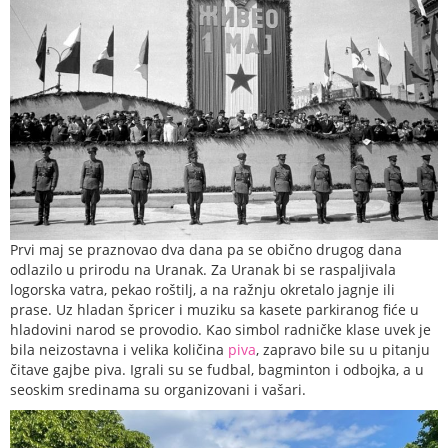
Prvi maj se praznovao dva dana pa se obično drugog dana
odlazilo u prirodu na Uranak. Za Uranak bi se raspaljivala
logorska vatra, pekao roštilj, a na ražnju okretalo jagnje ili
prase. Uz hladan špricer i muziku sa kasete parkiranog fiće u
hladovini narod se provodio. Kao simbol radničke klase uvek je
bila neizostavna i velika količina
piva
, zapravo bile su u pitanju
čitave gajbe piva. Igrali su se fudbal, bagminton i odbojka, a u
seoskim sredinama su organizovani i vašari.