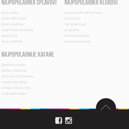
najpopularniji splavovi
najpopularniji klubovi
SPLAV LASTA
KLUB KOMITET BETON HALA
SPLAV FREESTYLER
KLUB LASTA
SPLAV SLOBODA
THE BANK KLUB
KLUB MONEY BEOGRAD
KLUB HYPE
SPLAV LETO
MR STEFAN BRAUN
SPLAV SINDIKAT
NACIONALNA KLASA
najpopularnije kafane
GRADSKA KAFANA
KAFANA TARAPANA
SPLAV NA VODI KAFANA
KAFANA ONA MOJA
KAFANA SIPAJ NE PITAJ
KLUB NARODNJAKA