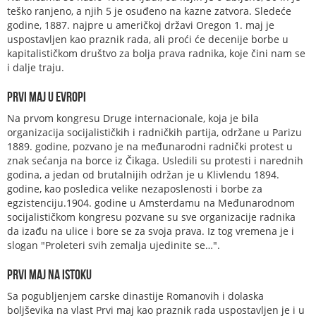
teško ranjeno, a njih 5 je osuđeno na kazne zatvora. Sledeće
godine, 1887. najpre u američkoj državi Oregon 1. maj je
uspostavljen kao praznik rada, ali proći će decenije borbe u
kapitalističkom društvo za bolja prava radnika, koje čini nam se
i dalje traju.
Prvi maj u Evropi
Na prvom kongresu Druge internacionale, koja je bila
organizacija socijalističkih i radničkih partija, održane u Parizu
1889. godine, pozvano je na međunarodni radnički protest u
znak sećanja na borce iz Čikaga. Usledili su protesti i narednih
godina, a jedan od brutalnijih održan je u Klivlendu 1894.
godine, kao posledica velike nezaposlenosti i borbe za
egzistenciju.1904. godine u Amsterdamu na Međunarodnom
socijalističkom kongresu pozvane su sve organizacije radnika
da izađu na ulice i bore se za svoja prava. Iz tog vremena je i
slogan "Proleteri svih zemalja ujedinite se…".
Prvi maj na istoku
Sa pogubljenjem carske dinastije Romanovih i dolaska
boljševika na vlast Prvi maj kao praznik rada uspostavljen je i u