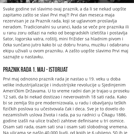
Svake godine svi slavimo ovaj praznik, a da li se nekad uopšte
zapitamo zašto se slavi Prvi maj?! Prvi dan meseca maja
rezervisan je za Praznik rada, koji se uglavnom proslavlja
neradom. Tradicionalni su uranci, kada se veče pre praznika ili
u ranu zoru odlazi na neko od beogradskih izletišta i postavlja
šator, logorska vatra, roštilj, mini frižider sa hladnim pivom i
čeka sunčano jutro kako bi uz dobru hranu, muziku i odabranu
ekipu uživali u ovom prazniku. A zašto uopšte slavimo Prvi maj
saznajte u nastavku.
Praznik rada 1. maj - Istorijat
Prvi maj odnosno praznik rada je nastao u 19. veku u doba
velike industrijalizacije i industrijske revolucije u Sjedinjenim
Američkim Državama. U to vreme radni dan je trajao u proseku
12 sati, da bi nekad dostizao i neverovatnih 18 sati rada. Kako
bi se zemlja što pre modernizovala, u radu i obavljanju teških
fizičkih poslova su učestvovala čak i deca. Sve je to dovelo do
nezamislivih uslova života i rada, pa su radnici u Čikagu 1886.
godine izašli na ulice tražeći zahteve definisane u tri osmice.
Osam sati rada, osam sati sna i osam sati slobodnog vremena.
Na ulicama se našlo 40.000 ljudi, od kojih je 6 ubijeno, 50 ih je