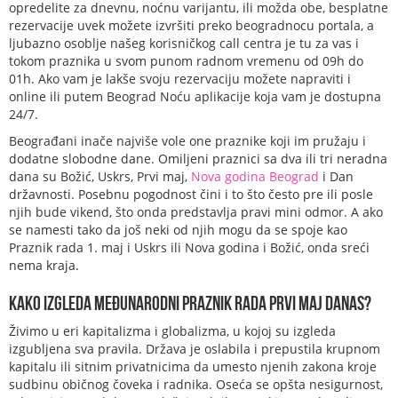
opredelite za dnevnu, noćnu varijantu, ili možda obe, besplatne
rezervacije uvek možete izvršiti preko beogradnocu portala, a
ljubazno osoblje našeg korisničkog call centra je tu za vas i
tokom praznika u svom punom radnom vremenu od 09h do
01h. Ako vam je lakše svoju rezervaciju možete napraviti i
online ili putem Beograd Noću aplikacije koja vam je dostupna
24/7.
Beograđani inače najviše vole one praznike koji im pružaju i
dodatne slobodne dane. Omiljeni praznici sa dva ili tri neradna
dana su Božić, Uskrs, Prvi maj,
Nova godina Beograd
i Dan
državnosti. Posebnu pogodnost čini i to što često pre ili posle
njih bude vikend, što onda predstavlja pravi mini odmor. A ako
se namesti tako da još neki od njih mogu da se spoje kao
Praznik rada 1. maj i Uskrs ili Nova godina i Božić, onda sreći
nema kraja.
Kako izgleda Međunarodni praznik rada Prvi maj danas?
Živimo u eri kapitalizma i globalizma, u kojoj su izgleda
izgubljena sva pravila. Država je oslabila i prepustila krupnom
kapitalu ili sitnim privatnicima da umesto njenih zakona kroje
sudbinu običnog čoveka i radnika. Oseća se opšta nesigurnost,