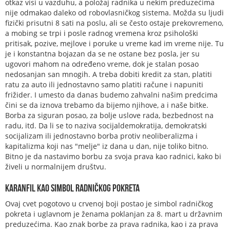
otkaz visi u vazduhu, a položaj radnika u nekim preduzećima
nije odmakao daleko od robovlasničkog sistema. Možda su ljudi
fizički prisutni 8 sati na poslu, ali se često ostaje prekovremeno,
a mobing se trpi i posle radnog vremena kroz psihološki
pritisak, pozive, mejlove i poruke u vreme kad im vreme nije. Tu
je i konstantna bojazan da se ne ostane bez posla, jer su
ugovori mahom na određeno vreme, dok je stalan posao
nedosanjan san mnogih. A treba dobiti kredit za stan, platiti
ratu za auto ili jednostavno samo platiti račune i napuniti
frižider. I umesto da danas budemo zahvalni našim predcima
čini se da iznova trebamo da bijemo njihove, a i naše bitke.
Borba za siguran posao, za bolje uslove rada, bezbednost na
radu, itd. Da li se to naziva socijaldemokratija, demokratski
socijalizam ili jednostavno borba protiv neoliberalizma i
kapitalizma koji nas "melje" iz dana u dan, nije toliko bitno.
Bitno je da nastavimo borbu za svoja prava kao radnici, kako bi
živeli u normalnijem društvu.
Karanfil kao simbol radničkog pokreta
Ovaj cvet pogotovo u crvenoj boji postao je simbol radničkog
pokreta i uglavnom je ženama poklanjan za 8. mart u državnim
preduzećima. Kao znak borbe za prava radnika, kao i za prava