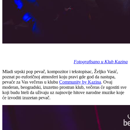
Fotografisano u Klub Kazina
Mladi srpski pop pevač, kompozitor i tekstopisac, Željko Vasić,
poznat po euforičnoj atmosferi koju pravi gde god da nastupa,
pevaće za Vas večeras u klubu
Community by Kazina
. Ovaj
moderan, beogradski, izuzetno prostran klub, večeras će ugostiti sve
koji budu hteli da uživaju uz najnovije hitove narodne muzike koje
će izvoditi izuzetan pevač.