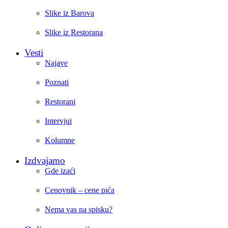
Slike iz Barova
Slike iz Restorana
Vesti
Najave
Poznati
Restorani
Intervjui
Kolumne
Izdvajamo
Gde izaći
Cenovnik – cene pića
Nema vas na spisku?