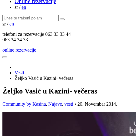
Online rezervacije
sr
/
en
sr
/
en
telefoni za
rezervacije
063 33 33 44
063 34 34 33
online rezervacije
Vesti
Željko Vasić u Kazini- večeras
Željko Vasić u Kazini- večeras
Community by Kasina
,
Najave
,
vesti
•
20. Novembar 2014.