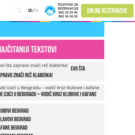
TELEFONI ZA
REZERVACIJE
online rezervacije
sr
/
en
063 33 33 44
063 34 34 33
Najčitaniji tekstovi
Evo šta
pravo znači reč klaberka!
e izaći u Beogradu – vodič kroz klubove i kafane
lubovi Beograd
plavovi Beograd
afane Beograd