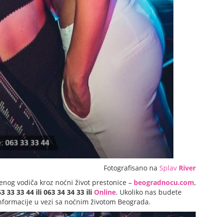
Fotografisano na
Splav
River
enog vodiča kroz noćni život prestonice –
beogradnocu.com
,
3 33 33 44 ili 063 34 34 33 ili
Online
. Ukoliko nas budete
 informacije u vezi sa noćnim životom Beograda.