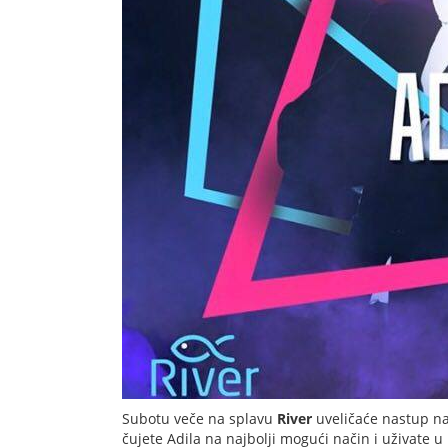
Subotu veče na splavu
River
uveličaće nastup n
čujete Adila na najbolji mogući način i uživate u