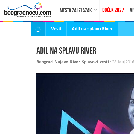
DOČEK 2027
AP
MESTA ZA IZLAZAK
Vesti
Adil na splavu River
Adil na splavu River
Beograd
,
Najave
,
River
,
Splavovi
,
vesti
•
28. Maj 2016