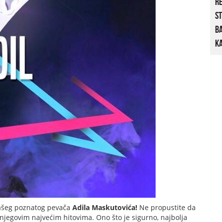
R
St
B
Ka
ašeg poznatog pevača
Adila Maskutovića!
Ne propustite da
 njegovim najvećim hitovima. Ono što je sigurno, najbolja