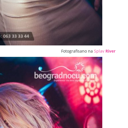
Fotografisano na
Splav
River