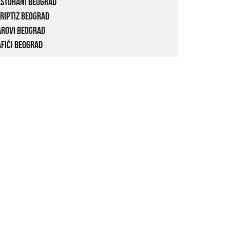
estorani Beograd
riptiz Beograd
arovi Beograd
fići Beograd