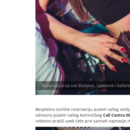
Besplatno izvršite rezervaciju putem vašeg omilj
odnosno putem našeg korisničkog
Call Centra 06
redovno pratili uvek ćete prvi saznati najnovije