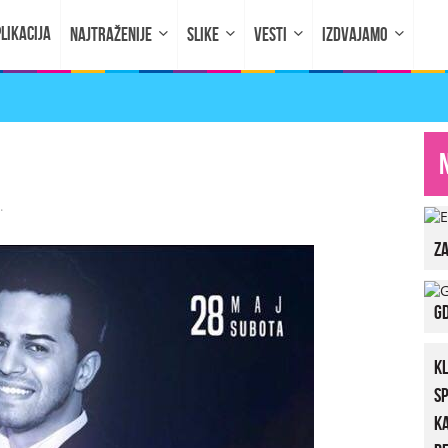
LIKACIJA
NAJTRAŽENIJE
SLIKE
VESTI
IZDVAJAMO
.
za
Gd
K
S
K