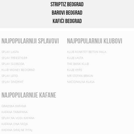
Striptiz Beograd
Barovi Beograd
Kafići Beograd
najpopularniji splavovi
najpopularniji klubovi
SPLAV LASTA
KLUB KOMITET BETON HALA
SPLAV FREESTYLER
KLUB LASTA
SPLAV SLOBODA
THE BANK KLUB
KLUB MONEY BEOGRAD
KLUB HYPE
SPLAV LETO
MR STEFAN BRAUN
SPLAV SINDIKAT
NACIONALNA KLASA
najpopularnije kafane
GRADSKA KAFANA
KAFANA TARAPANA
SPLAV NA VODI KAFANA
KAFANA ONA MOJA
KAFANA SIPAJ NE PITAJ