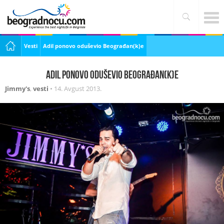
Vesti
Adil ponovo oduševio Beograđan(k)e
Adil ponovo oduševio Beograđan(k)e
Jimmy's
,
vesti
•
14. Avgust 2013.