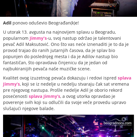
Adil
ponovo oduševio Beograđan(k)e!
U utorak 13. avgusta na najnovijem splavu u Beogradu,
popularnom
Jimmy's
-u, svoj nastup održao je talentovani
pevač Adil Maksutović. Ono što vas neće iznenaditi je to da je
provod trajao do ranih jutarnjih časova, da je splav bio
popunjen do poslednjeg mesta i da je Adilov nastup bio
fantastičan, što opravdava činjenicu da je jedan od
najbukiranijih pevača naše muzičke scene.
Kvalitet ovog izuzetnog pevača dokazuju i redovi ispred
splava
Jimmy’s
, koji se iz nedelje u nedelju stvaraju čak sat vremena
pre njegovog nastupa. Prošle nedelje Adil je oborio rekord
posećenosti
splava Jimmy’s
, a ovog utorka opravdao je
poverenje svih koji su odlučili da svoje veče provedu upravo
slušajući njegove balade.