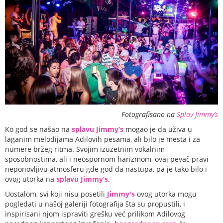
Fotografisano na
Splav Jimmy’s
Ko god se našao na
splavu Jimmy’s
mogao je da uživa u
laganim melodijama Adilovih pesama, ali bilo je mesta i za
numere bržeg ritma. Svojim izuzetnim vokalnim
sposobnostima, ali i neospornom harizmom, ovaj pevač pravi
neponovljivu atmosferu gde god da nastupa, pa je tako bilo i
ovog utorka na
splavu Jimmy’s
.
Uostalom, svi koji nisu posetili
Jimmy's
ovog utorka mogu
pogledati u našoj galeriji fotografija šta su propustili, i
inspirisani njom ispraviti grešku već prilikom Adilovog