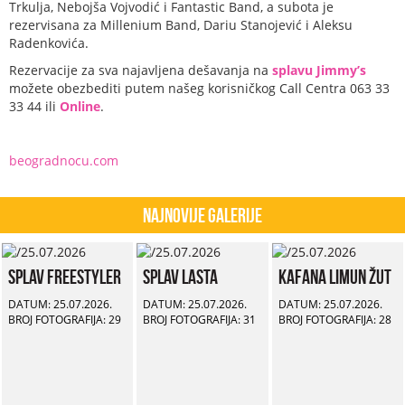
Trkulja, Nebojša Vojvodić i Fantastic Band, a subota je
rezervisana za Millenium Band, Dariu Stanojević i Aleksu
Radenkovića.
Rezervacije za sva najavljena dešavanja na
splavu Jimmy’s
možete obezbediti putem našeg korisničkog Call Centra 063 33
33 44 ili
Online
.
beogradnocu.com
Najnovije Galerije
Splav Freestyler
Splav Lasta
Kafana Limun Žut
DATUM: 25.07.2026.
DATUM: 25.07.2026.
DATUM: 25.07.2026.
BROJ FOTOGRAFIJA: 29
BROJ FOTOGRAFIJA: 31
BROJ FOTOGRAFIJA: 28