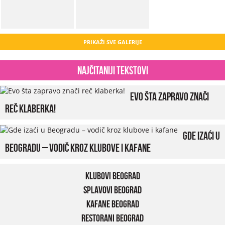
PRIKAŽI SVE GALERIJE
Najčitaniji tekstovi
Evo šta zapravo znači
reč klaberka!
Gde izaći u
Beogradu – vodič kroz klubove i kafane
Klubovi Beograd
Splavovi Beograd
Kafane Beograd
Restorani Beograd