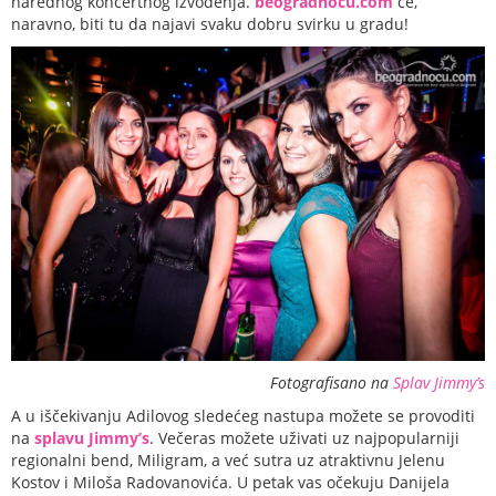
narednog koncertnog izvođenja.
beogradnocu.com
će,
naravno, biti tu da najavi svaku dobru svirku u gradu!
Fotografisano na
Splav Jimmy’s
A u iščekivanju Adilovog sledećeg nastupa možete se provoditi
na
splavu Jimmy’s
. Večeras možete uživati uz najpopularniji
regionalni bend, Miligram, a već sutra uz atraktivnu Jelenu
Kostov i Miloša Radovanovića. U petak vas očekuju Danijela