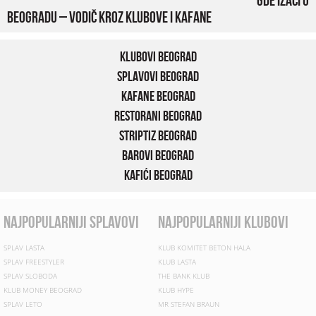
Beogradu – vodič kroz klubove i kafane
Klubovi Beograd
Splavovi Beograd
Kafane Beograd
Restorani Beograd
Striptiz Beograd
Barovi Beograd
Kafići Beograd
najpopularniji splavovi
najpopularniji klubovi
SPLAV LASTA
KLUB KOMITET BETON HALA
SPLAV FREESTYLER
KLUB LASTA
SPLAV SLOBODA
THE BANK KLUB
KLUB MONEY BEOGRAD
KLUB HYPE
SPLAV LETO
MR STEFAN BRAUN