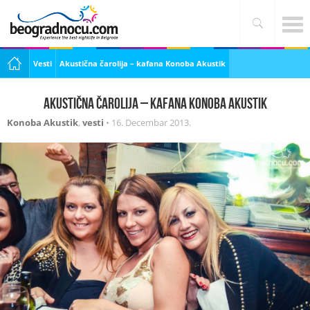
Vesti
Akustična čarolija – kafana Konoba Akustik
Akustična čarolija – kafana Konoba Akustik
Konoba Akustik
,
vesti
•
16. Decembar 2013.