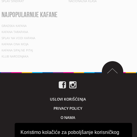
SPLAV SINDIKAT
NACIONALNA KLASA
najpopularnije kafane
GRADSKA KAFANA
KAFANA TARAPANA
SPLAV NA VODI KAFANA
KAFANA ONA MOJA
KAFANA SIPAJ NE PITAJ
KLUB NARODNJAKA
USLOVI KORIŠĆENJA
PRIVACY POLICY
O NAMA
MARKETING
Koristimo kolačiće za poboljšanje korisničkog