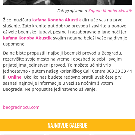
Fotografisano u
Kafana Konoba Akustik
Žice muzičara
kafana Konoba Akustik
dirnuće vas na prvo
slušanje. Zato krenite put dobrog provoda i zavirite u ponovo
oživele boemske ljubavi, pesme i nezaboravne pijane noći jer
kafana Konoba Akustik
svojim notama beleži vaše najdivnije
uspomene.
Da ne biste propustili najbolji boemski provod u Beogradu,
rezervišite svoje mesto na vreme i obezbedite sebi i svojim
prijateljima jedinstveni provod. To možete učiniti vrlo
jednostavno - putem našeg korisničkog Call Centra 063 33 33 44
ili
Online
. Ukoliko nas budete redovno pratili uvek ćete prvi
saznati najnovije informacije u vezi sa noćnim životom
Beograda. Ne propustite jedinstveno uživanje.
beogradnocu.com
Najnovije Galerije