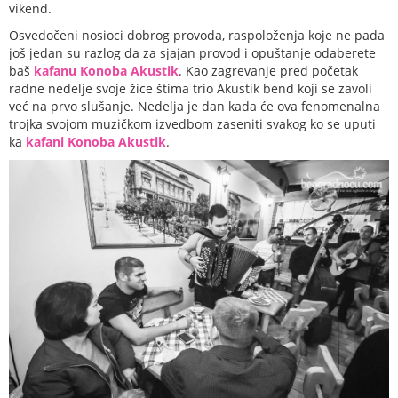
vikend.
Osvedočeni nosioci dobrog provoda, raspoloženja koje ne pada
još jedan su razlog da za sjajan provod i opuštanje odaberete
baš
kafanu Konoba Akustik
. Kao zagrevanje pred početak
radne nedelje svoje žice štima trio Akustik bend koji se zavoli
već na prvo slušanje. Nedelja je dan kada će ova fenomenalna
trojka svojom muzičkom izvedbom zaseniti svakog ko se uputi
ka
kafani Konoba Akustik
.