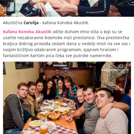
Akustična
čarolija
- kafana Konoba Akustik.
Kafana Konoba Akustik
odiše duhom etno stila u koji su se
uselile nezaboravne boemske noći prestonice. Ova prestonička
kraljica dobrog provoda sedam dana u nedelji misli na sve vas i
svojim brižljivo odabranim programom, sjajnom hranom i
fantastičnom kartom pića čeka sve putnike namernike.