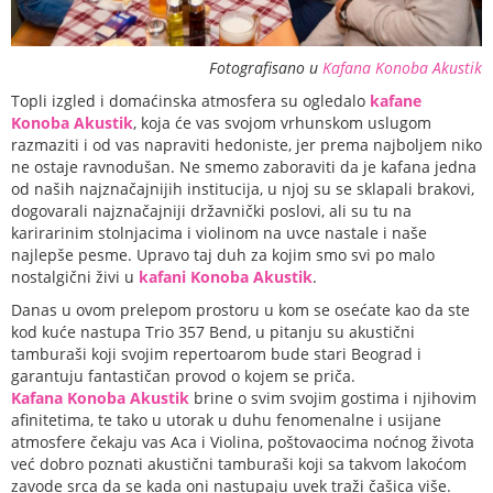
Fotografisano u
Kafana Konoba Akustik
Topli izgled i domaćinska atmosfera su ogledalo
kafane
Konoba Akustik
, koja će vas svojom vrhunskom uslugom
razmaziti i od vas napraviti hedoniste, jer prema najboljem niko
ne ostaje ravnodušan. Ne smemo zaboraviti da je kafana jedna
od naših najznačajnijih institucija, u njoj su se sklapali brakovi,
dogovarali najznačajniji državnički poslovi, ali su tu na
karirarinim stolnjacima i violinom na uvce nastale i naše
najlepše pesme. Upravo taj duh za kojim smo svi po malo
nostalgični živi u
kafani Konoba Akustik
.
Danas u ovom prelepom prostoru u kom se osećate kao da ste
kod kuće nastupa Trio 357 Bend, u pitanju su akustični
tamburaši koji svojim repertoarom bude stari Beograd i
garantuju fantastičan provod o kojem se priča.
Kafana Konoba Akustik
brine o svim svojim gostima i njihovim
afinitetima, te tako u utorak u duhu fenomenalne i usijane
atmosfere čekaju vas Aca i Violina, poštovaocima noćnog života
već dobro poznati akustični tamburaši koji sa takvom lakoćom
zavode srca da se kada oni nastupaju uvek traži čašica više.