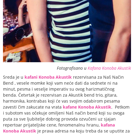
Fotografisano u
Kafana Konoba Akustik
Sreda je u
kafani Konoba Akustik
rezervisana za Naš Način
Bend , vesele momke koji vam neće dati da sednete ni na
minut, pesma i veselje imperativ su ovog harizmatičnog
benda. Četvrtak je rezervisan za Akustik bend trio, gitara,
harmonika, kontrabas koji će vas svojim odabirom pesama
zavesti čim zakucate na vrata
kafane Konoba Akustik
. Petkom
i subotom vas očekuje omiljeni Naš način bend koji su ovoga
puta za sve ljubitelje dobrog provoda ozvučeni uz sjajan
repertoar prijateljske cene, fenomenalnu hranu,
kafana
Konoba Akustik
je prava adresa na koju treba da se uputite za