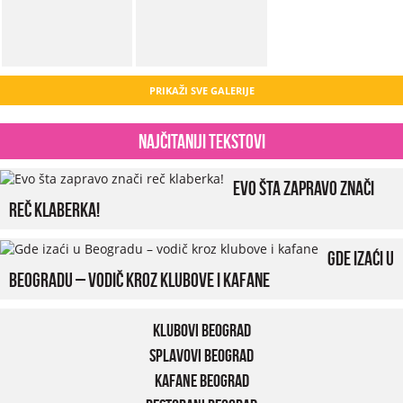
PRIKAŽI SVE GALERIJE
Najčitaniji tekstovi
Evo šta zapravo znači
reč klaberka!
Gde izaći u
Beogradu – vodič kroz klubove i kafane
Klubovi Beograd
Splavovi Beograd
Kafane Beograd