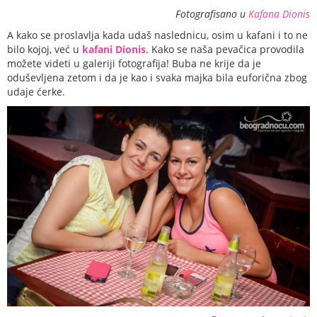
Fotografisano u
Kafana Dionis
A kako se proslavlja kada udaš naslednicu, osim u kafani i to ne
bilo kojoj, već u
kafani Dionis
. Kako se naša pevačica provodila
možete videti u galeriji fotografija! Buba ne krije da je
oduševljena zetom i da je kao i svaka majka bila euforična zbog
udaje ćerke.