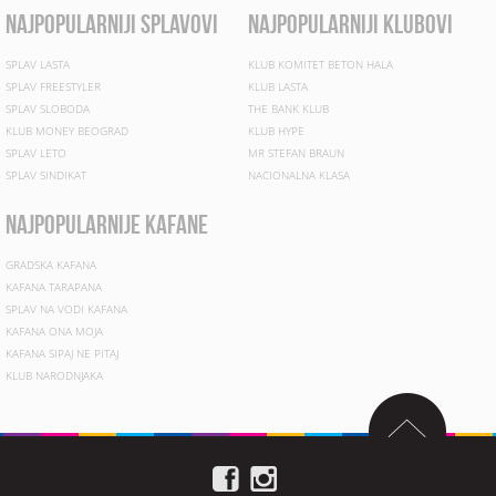
najpopularniji splavovi
najpopularniji klubovi
SPLAV LASTA
KLUB KOMITET BETON HALA
SPLAV FREESTYLER
KLUB LASTA
SPLAV SLOBODA
THE BANK KLUB
KLUB MONEY BEOGRAD
KLUB HYPE
SPLAV LETO
MR STEFAN BRAUN
SPLAV SINDIKAT
NACIONALNA KLASA
najpopularnije kafane
GRADSKA KAFANA
KAFANA TARAPANA
SPLAV NA VODI KAFANA
KAFANA ONA MOJA
KAFANA SIPAJ NE PITAJ
KLUB NARODNJAKA