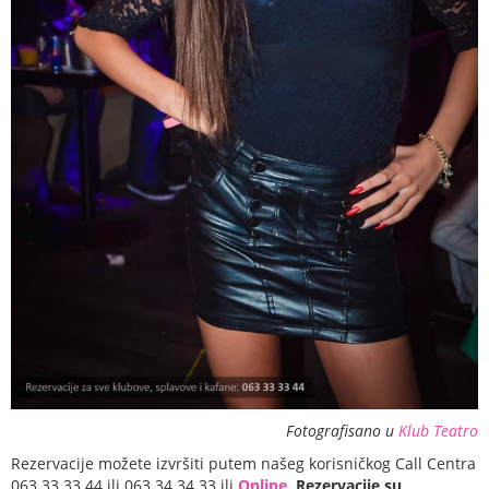
Fotografisano u
Klub Teatro
Rezervacije možete izvršiti putem našeg korisničkog Call Centra
063 33 33 44 ili 063 34 34 33 ili
Online
.
Rezervacije su