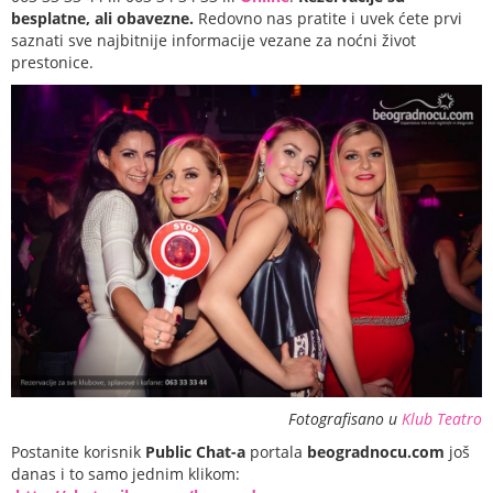
besplatne, ali obavezne.
Redovno nas pratite i uvek ćete prvi
saznati sve najbitnije informacije vezane za noćni život
prestonice.
Fotografisano u
Klub Teatro
Postanite korisnik
Public Chat-a
portala
beogradnocu.com
još
danas i to samo jednim klikom: