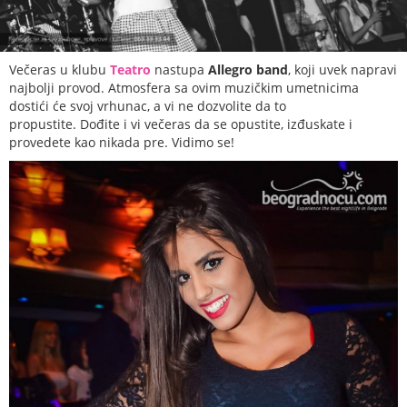
Večeras u klubu
Teatro
nastupa
Allegro band
, koji uvek napravi
najbolji provod. Atmosfera sa ovim muzičkim umetnicima
dostići će svoj vrhunac, a vi ne dozvolite da to
propustite. Dođite i vi večeras da se opustite, izđuskate i
provedete kao nikada pre. Vidimo se!