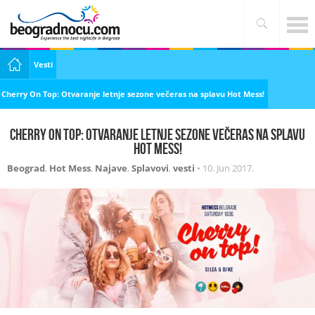
Vesti
Cherry On Top: Otvaranje letnje sezone večeras na splavu Hot Mess!
Cherry On Top: Otvaranje letnje sezone večeras na splavu
Hot Mess!
Beograd
,
Hot Mess
,
Najave
,
Splavovi
,
vesti
•
10. Jun 2017.