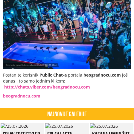
Postanite korisnik
Public Chat-a
portala
beogradnocu.com
još
danas i to samo jednim klikom:
http://chats.viber.com/beogradnocu.com
beogradnocu.com
Najnovije Galerije