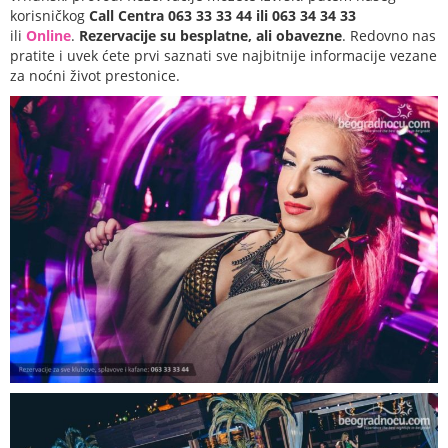
korisničkog
Call Centra 063 33 33 44 ili 063 34 34 33
ili
Online
.
Rezervacije su besplatne, ali obavezne
. Redovno nas
pratite i uvek ćete prvi saznati sve najbitnije informacije vezane
za noćni život prestonice.