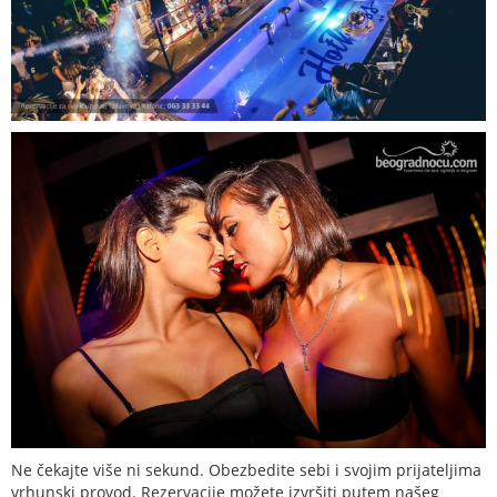
Ne čekajte više ni sekund. Obezbedite sebi i svojim prijateljima
vrhunski provod. Rezervacije možete izvršiti putem našeg