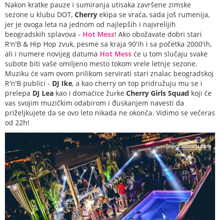
Nakon kratke pauze i sumiranja utisaka završene zimske
sezone u klubu DOT,
Cherry
ekipa se vraća, sada još rumenija,
jer je ovoga leta na jednom od najlepših i najvrelijih
beogradskih splavova -
Hot Mess
! Ako obožavate dobri stari
R'n'B & Hip Hop zvuk, pesme sa kraja 90'ih i sa početka 2000'ih,
ali i numere novijeg datuma
Hot Mess
će u tom slučaju svake
subote biti vaše omiljeno mesto tokom vrele letnje sezone.
Muziku će vam ovom prilikom servirati stari znalac beogradskoj
R'n'B publici -
DJ Ike
, a kao cherry on top pridružuju mu se i
prelepa
DJ Lea
kao i domaćice žurke
Cherry Girls Squad
koji će
vas svojim muzičkim odabirom i đuskanjem navesti da
priželjkujete da se ov
o leto nikada ne okonča. Vidimo se večeras
od 22h!