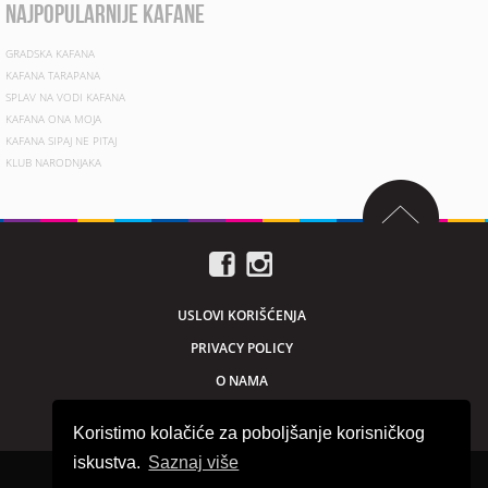
najpopularnije kafane
GRADSKA KAFANA
KAFANA TARAPANA
SPLAV NA VODI KAFANA
KAFANA ONA MOJA
KAFANA SIPAJ NE PITAJ
KLUB NARODNJAKA
USLOVI KORIŠĆENJA
PRIVACY POLICY
O NAMA
MARKETING
Koristimo kolačiće za poboljšanje korisničkog
iskustva.
Saznaj više
Sva prava zadržana © 2026. beogradnocu.com