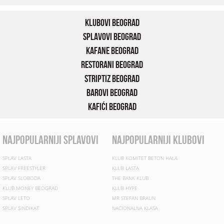
Klubovi Beograd
Splavovi Beograd
Kafane Beograd
Restorani Beograd
Striptiz Beograd
Barovi Beograd
Kafići Beograd
najpopularniji splavovi
najpopularniji klubovi
SPLAV LASTA
KLUB KOMITET BETON HALA
SPLAV FREESTYLER
KLUB LASTA
SPLAV SLOBODA
THE BANK KLUB
KLUB MONEY BEOGRAD
KLUB HYPE
SPLAV LETO
MR STEFAN BRAUN
SPLAV SINDIKAT
NACIONALNA KLASA