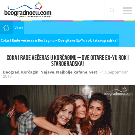
Vesti
Coka i Rade večeras u Korčaginu – Dve gitare Ex-Yu rok i starogradska!
Coka i Rade večeras u Korčaginu – Dve gitare Ex-Yu rok i
starogradska!
Beograd
,
Korčagin
,
Najave
,
Najbolje kafane
,
vesti
•
17. Septembar
2019.