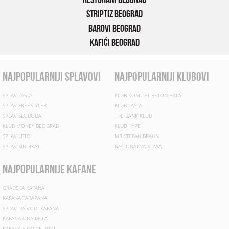
Striptiz Beograd
Barovi Beograd
Kafići Beograd
najpopularniji splavovi
najpopularniji klubovi
SPLAV LASTA
KLUB KOMITET BETON HALA
SPLAV FREESTYLER
KLUB LASTA
SPLAV SLOBODA
THE BANK KLUB
KLUB MONEY BEOGRAD
KLUB HYPE
SPLAV LETO
MR STEFAN BRAUN
SPLAV SINDIKAT
NACIONALNA KLASA
najpopularnije kafane
GRADSKA KAFANA
KAFANA TARAPANA
SPLAV NA VODI KAFANA
KAFANA ONA MOJA
KAFANA SIPAJ NE PITAJ