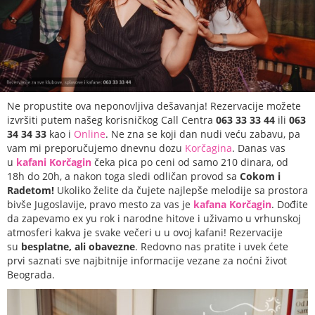
Ne propustite ova neponovljiva dešavanja! Rezervacije možete
izvršiti putem našeg korisničkog Call Centra
063 33 33 44
ili
063
34 34
33
kao i
Online
. Ne zna se koji dan nudi veću zabavu, pa
vam mi preporučujemo dnevnu dozu
Korčagina
. Danas vas
u
kafani Korčagin
čeka pica po ceni od samo 210 dinara, od
18h do 20h, a nakon toga sledi odličan provod sa
Cokom i
Radetom!
Ukoliko želite da čujete najlepše melodije sa prostora
bivše Jugoslavije, pravo mesto za vas je
kafana Korčagin
. Dođite
da zapevamo ex yu rok i narodne hitove i uživamo u vrhunskoj
atmosferi kakva je svake večeri u u ovoj kafani! Rezervacije
su
besplatne, ali obavezne
. Redovno nas pratite i uvek ćete
prvi saznati sve najbitnije informacije vezane za noćni život
Beograda.