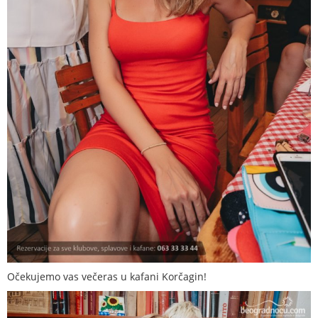
Očekujemo vas večeras u kafani Korčagin!