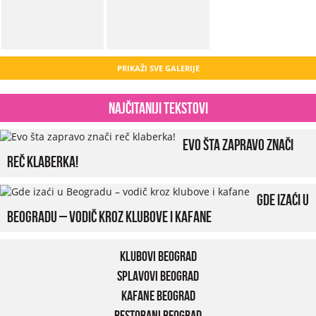
PRIKAŽI SVE GALERIJE
Najčitaniji tekstovi
Evo šta zapravo znači
reč klaberka!
Gde izaći u
Beogradu – vodič kroz klubove i kafane
Klubovi Beograd
Splavovi Beograd
Kafane Beograd
Restorani Beograd