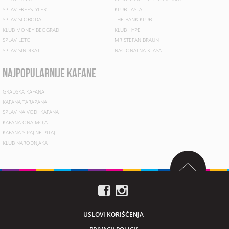
SPLAV FREESTYLER
KLUB LASTA
SPLAV SLOBODA
THE BANK KLUB
KLUB MONEY BEOGRAD
KLUB HYPE
SPLAV LETO
MR STEFAN BRAUN
SPLAV SINDIKAT
NACIONALNA KLASA
najpopularnije kafane
GRADSKA KAFANA
KAFANA TARAPANA
SPLAV NA VODI KAFANA
KAFANA ONA MOJA
KAFANA SIPAJ NE PITAJ
KLUB NARODNJAKA
USLOVI KORIŠĆENJA