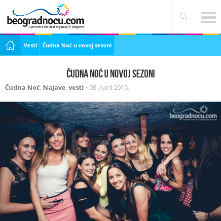
Vesti
Čudna Noć u novoj sezoni
Čudna Noć u novoj sezoni
Čudna Noć
,
Najave
,
vesti
•
08. April 2015.