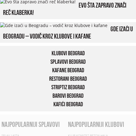
Evo šta zapravo znači
reč klaberka!
Gde izaći u
Beogradu – vodič kroz klubove i kafane
Klubovi Beograd
Splavovi Beograd
Kafane Beograd
Restorani Beograd
Striptiz Beograd
Barovi Beograd
Kafići Beograd
najpopularniji splavovi
najpopularniji klubovi
SPLAV LASTA
KLUB KOMITET BETON HALA