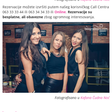
Rezervacije možete izvršiti putem našeg korisničkog Call Centra
063 33 33 44 ili 063 34 34 33 ili
Online
.
Rezervacije su
besplatne, ali obavezne
zbog ogromnog interesovanja.
Fotografisano u
Kafana Čudna Noć