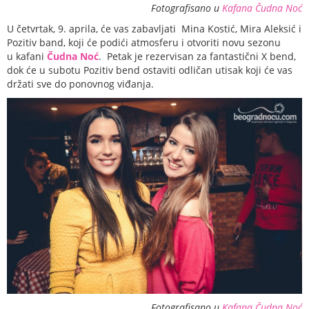
Fotografisano u
Kafana Čudna Noć
U četvrtak, 9. aprila, će vas zabavljati Mina Kostić, Mira Aleksić i
Pozitiv band, koji će podići atmosferu i otvoriti novu sezonu
u kafani
Čudna Noć
. Petak je rezervisan za fantastični X bend,
dok će u subotu Pozitiv bend ostaviti odličan utisak koji će vas
držati sve do ponovnog viđanja.
Fotografisano u
Kafana Čudna Noć