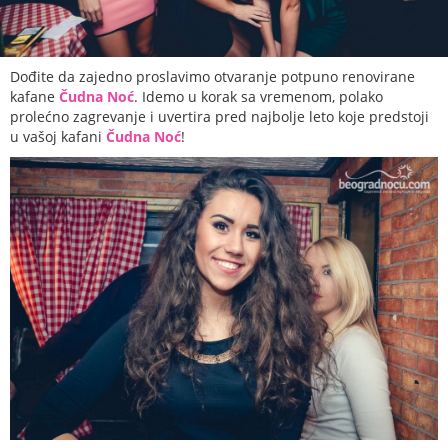
Dođite da zajedno proslavimo otvaranje potpuno renovirane
kafane
Čudna Noć
. Idemo u korak sa vremenom, polako
prolećno zagrevanje i uvertira pred najbolje leto koje predstoji
u vašoj kafani
Čudna Noć
!