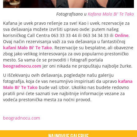
Fotografisano u
Kafana Malo Bi' Te Tako
Kafana je uvek pravo rešenje za sve! Kao i uvek, rezervacije za
sva dešavanja možete izvršiti upravo ovde: putem našeg
korisničkog Call Centra 063 33 33 44 ili 063 34 34 33 ili
Online
.
Ovaj način rezervisanja važi za sva dešavanja u fantastičnoj
kafani Malo Bi' Te Tako
. Rezervacije su besplatne, ali obavezne
zbog jako velikog interesovanja za ovo popularno prestoničko
mesto. Sa vama će se provoditi i fotografi portala
beogradnocu.com
jer oni nikada ne propuštaju najbolje žurke.
U iščekivanju ovih dešavanja, pogledajte našu galeriju
fotografija, koja će vas nesumnjivo inspirisati da upravo
kafana
Malo Bi' Te Tako
bude vaš izbor. Ukoliko nas budete redovno
pratili prvi ćete saznati sve najbitnije informacije vezane za
vodeća prestonička mesta za noćni provod.
beogradnocu.com
Najnovije Galerije