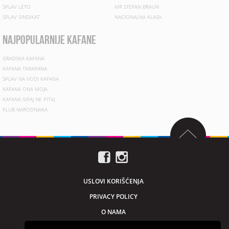
SPLAV LETO
MR STEFAN BRAUN
SPLAV SINDIKAT
NACIONALNA KLASA
najpopularnije kafane
GRADSKA KAFANA
KAFANA TARAPANA
SPLAV NA VODI KAFANA
KAFANA ONA MOJA
KAFANA SIPAJ NE PITAJ
KLUB NARODNJAKA
USLOVI KORIŠĆENJA
PRIVACY POLICY
O NAMA
MARKETING