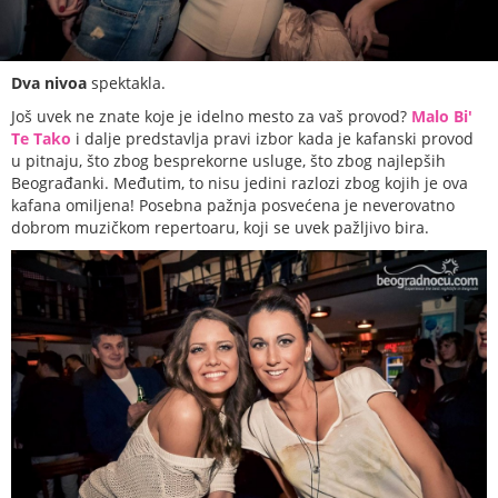
Dva nivoa
spektakla.
Još uvek ne znate koje je idelno mesto za vaš provod?
Malo Bi'
Te Tako
i dalje predstavlja pravi izbor kada je kafanski provod
u pitnaju, što zbog besprekorne usluge, što zbog najlepših
Beograđanki. Međutim, to nisu jedini razlozi zbog kojih je ova
kafana omiljena! Posebna pažnja posvećena je neverovatno
dobrom muzičkom repertoaru, koji se uvek pažljivo bira.