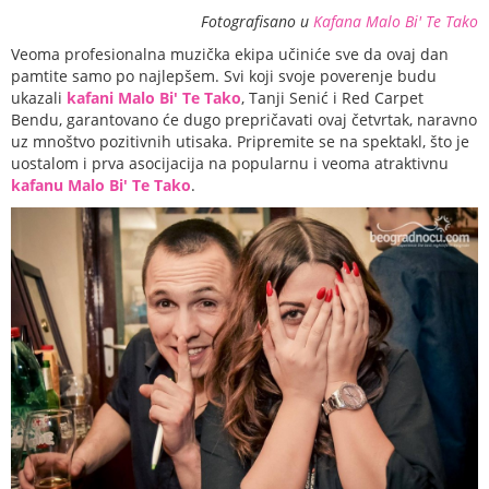
Fotografisano u
Kafana Malo Bi' Te Tako
Veoma profesionalna muzička ekipa učiniće sve da ovaj dan
pamtite samo po najlepšem. Svi koji svoje poverenje budu
ukazali
kafani Malo Bi' Te Tako
, Tanji Senić i Red Carpet
Bendu, garantovano će dugo prepričavati ovaj četvrtak, naravno
uz mnoštvo pozitivnih utisaka. Pripremite se na spektakl, što je
uostalom i prva asocijacija na popularnu i veoma atraktivnu
kafanu Malo Bi' Te Tako
.