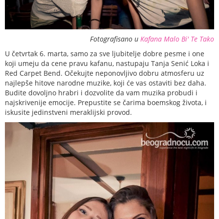
Fotografisano u
Kafana Malo Bi' Te Tako
U četvrtak 6. marta, samo za sve ljubitelje dobre pesme i one
koji umeju da cene pravu kafanu, nastupaju Tanja Senić Loka i
Red Carpet Bend. Očekujte neponovljivo dobru atmosferu uz
najlepše hitove narodne muzike, koji će vas ostaviti bez daha.
Budite dovoljno hrabri i dozvolite da vam muzika probudi i
najskrivenije emocije. Prepustite se čarima boemskog života, i
iskusite jedinstveni meraklijski provod.