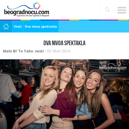
Vesti
Dva nivoa spektakla
Dva nivoa spektakla
Malo Bi' Te Tako
,
vesti
•
05. Mart 2014.