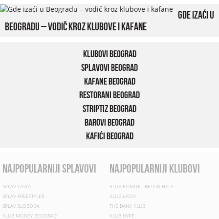
Gde izaći u
Beogradu – vodič kroz klubove i kafane
Klubovi Beograd
Splavovi Beograd
Kafane Beograd
Restorani Beograd
Striptiz Beograd
Barovi Beograd
Kafići Beograd
najpopularniji splavovi
najpopularniji klubovi
SPLAV LASTA
KLUB KOMITET BETON HALA
SPLAV FREESTYLER
KLUB LASTA
SPLAV SLOBODA
THE BANK KLUB
KLUB MONEY BEOGRAD
KLUB HYPE