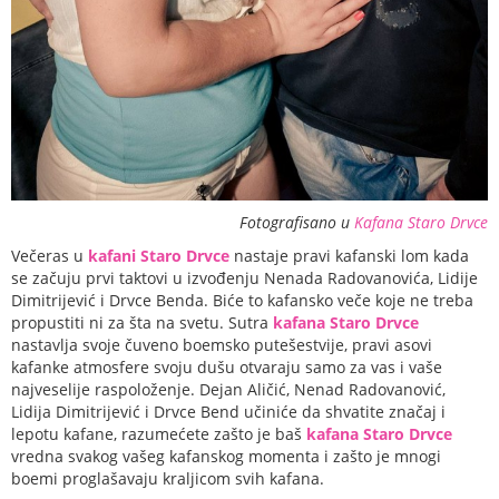
Fotografisano u
Kafana Staro Drvce
Večeras u
kafani Staro Drvce
nastaje pravi kafanski lom kada
se začuju prvi taktovi u izvođenju Nenada Radovanovića, Lidije
Dimitrijević i Drvce Benda. Biće to kafansko veče koje ne treba
propustiti ni za šta na svetu. Sutra
kafana Staro Drvce
nastavlja svoje čuveno boemsko putešestvije, pravi asovi
kafanke atmosfere svoju dušu otvaraju samo za vas i vaše
najveselije raspoloženje. Dejan Aličić, Nenad Radovanović,
Lidija Dimitrijević i Drvce Bend učiniće da shvatite značaj i
lepotu kafane, razumećete zašto je baš
kafana Staro Drvce
vredna svakog vašeg kafanskog momenta i zašto je mnogi
boemi proglašavaju kraljicom svih kafana.