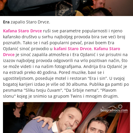
Era
zapalio Staro Drvce.
Kafana Staro Drvce
ruši sve parametre popularnosti i njeno
kafansko društvo u svrhu najboljeg provoda bira sve veći broj
poznatih. Tako se i naš popularni pevač, pravi boem Era
Ojdanić sinoć provodio u
kafani Staro Drvce
.
Kafanu Staro
Drvce
je sinoć zapalila atmosfera i Era Ojdanić i svi prisutni na
izazov najboljeg provoda odgovorili na vrlo pozitivan način, što
se može videti i na našim fotografijama. Andrija Era Ojdanić je
na estradi preko 40 godina. Pored muzike, bavi se i
ugostiteljstvom, poseduje motel i restoran “Era i sin”. U svojoj
bogatoj karijeri izdao je više od 30 albuma. Publika ga pamti po
pesmama ''Sliku tvoju čuvam'', ''Da Srbije nema'', ''Plavom
slonu'' kojeg je snimio sa grupom Twins i mnogim drugim.