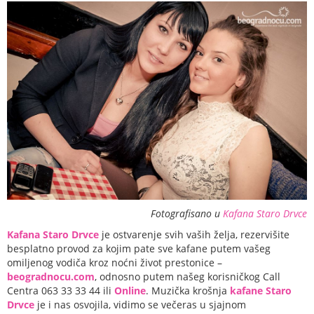
Fotografisano u
Kafana Staro Drvce
Kafana Staro Drvce
je ostvarenje svih vaših želja, rezervišite
besplatno provod za kojim pate sve kafane putem vašeg
omiljenog vodiča kroz noćni život prestonice –
beogradnocu.com
, odnosno putem našeg korisničkog Call
Centra 063 33 33 44 ili
Online
. Muzička krošnja
kafane Staro
Drvce
je i nas osvojila, vidimo se večeras u sjajnom