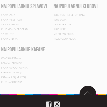
najpopularniji splavovi
najpopularniji klubovi
SPLAV LASTA
KLUB KOMITET BETON HALA
SPLAV FREESTYLER
KLUB LASTA
SPLAV SLOBODA
THE BANK KLUB
KLUB MONEY BEOGRAD
KLUB HYPE
SPLAV LETO
MR STEFAN BRAUN
SPLAV SINDIKAT
NACIONALNA KLASA
najpopularnije kafane
GRADSKA KAFANA
KAFANA TARAPANA
SPLAV NA VODI KAFANA
KAFANA ONA MOJA
KAFANA SIPAJ NE PITAJ
KLUB NARODNJAKA