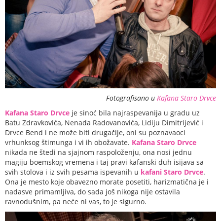
Fotografisano u
Kafana Staro Drvce
Kafana Staro Drvce
je sinoć bila najraspevanija u gradu uz
Batu Zdravkovića, Nenada Radovanovića, Lidiju Dimitrijević i
Drvce Bend i ne može biti drugačije, oni su poznavaoci
vrhunksog štimunga i vi ih obožavate.
Kafana Staro Drvce
nikada ne štedi na sjajnom raspoloženju, ona nosi jednu
magiju boemskog vremena i taj pravi kafanski duh isijava sa
svih stolova i iz svih pesama ispevanih u
kafani Staro Drvce
.
Ona je mesto koje obavezno morate posetiti, harizmatična je i
nadasve primamljiva, do sada još nikoga nije ostavila
ravnodušnim, pa neće ni vas, to je sigurno.