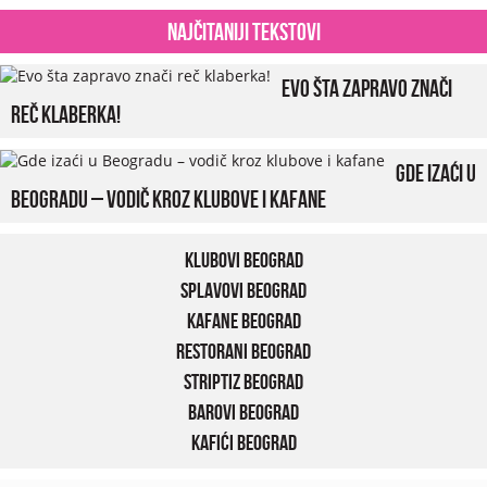
Najčitaniji tekstovi
Evo šta zapravo znači
reč klaberka!
Gde izaći u
Beogradu – vodič kroz klubove i kafane
Klubovi Beograd
Splavovi Beograd
Kafane Beograd
Restorani Beograd
Striptiz Beograd
Barovi Beograd
Kafići Beograd