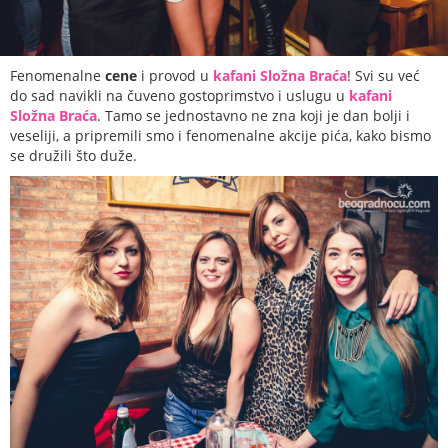
Fenomenalne
cene
i provod u
kafani Složna Braća
! Svi su već
do sad navikli na čuveno gostoprimstvo i uslugu u
kafani
Složna Braća
. Tamo se jednostavno ne zna koji je dan bolji i
veseliji, a pripremili smo i fenomenalne akcije pića, kako bismo
se družili što duže.