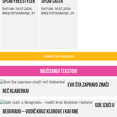
Splav Freestyler
Splav Lasta
DATUM: 18.07.2026.
DATUM: 18.07.2026.
BROJ FOTOGRAFIJA: 37
BROJ FOTOGRAFIJA: 29
PRIKAŽI SVE GALERIJE
Najčitaniji tekstovi
Evo šta zapravo znači
reč klaberka!
Gde izaći u
Beogradu – vodič kroz klubove i kafane