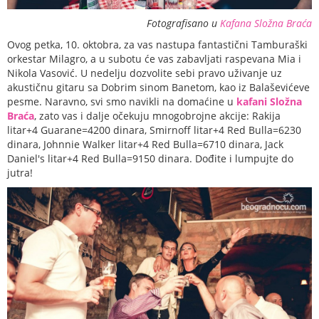
Fotografisano u
Kafana Složna Braća
Ovog petka, 10. oktobra, za vas nastupa fantastični Tamburaški
orkestar Milagro, a u subotu će vas zabavljati raspevana Mia i
Nikola Vasović. U nedelju dozvolite sebi pravo uživanje uz
akustičnu gitaru sa Dobrim sinom Banetom, kao iz Balaševićeve
pesme. Naravno, svi smo navikli na domaćine u
kafani Složna
Braća
, zato vas i dalje očekuju mnogobrojne akcije: Rakija
litar+4 Guarane=4200 dinara, Smirnoff litar+4 Red Bulla=6230
dinara, Johnnie Walker litar+4 Red Bulla=6710 dinara, Jack
Daniel's litar+4 Red Bulla=9150 dinara. Dođite i lumpujte do
jutra!