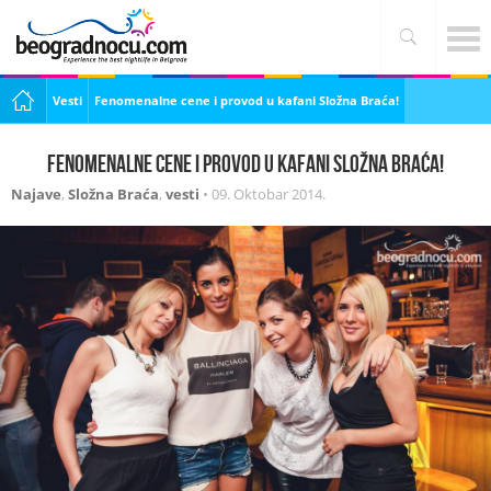
Vesti
Fenomenalne cene i provod u kafani Složna Braća!
Fenomenalne cene i provod u kafani Složna Braća!
Najave
,
Složna Braća
,
vesti
•
09. Oktobar 2014.