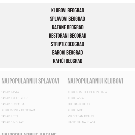
Klubovi Beograd
Splavovi Beograd
Kafane Beograd
Restorani Beograd
Striptiz Beograd
Barovi Beograd
Kafići Beograd
najpopularniji splavovi
najpopularniji klubovi
SPLAV LASTA
KLUB KOMITET BETON HALA
SPLAV FREESTYLER
KLUB LASTA
SPLAV SLOBODA
THE BANK KLUB
KLUB MONEY BEOGRAD
KLUB HYPE
SPLAV LETO
MR STEFAN BRAUN
SPLAV SINDIKAT
NACIONALNA KLASA