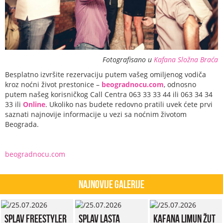
Fotografisano u
Kafana Složna Braća
Besplatno izvršite rezervaciju putem vašeg omiljenog vodiča
kroz noćni život prestonice –
beogradnocu.com
, odnosno
putem našeg korisničkog Call Centra 063 33 33 44 ili 063 34 34
33 ili
Online
. Ukoliko nas budete redovno pratili uvek ćete prvi
saznati najnovije informacije u vezi sa noćnim životom
Beograda.
beogradnocu.com
Najnovije Galerije
Splav Freestyler
Splav Lasta
Kafana Limun Žut