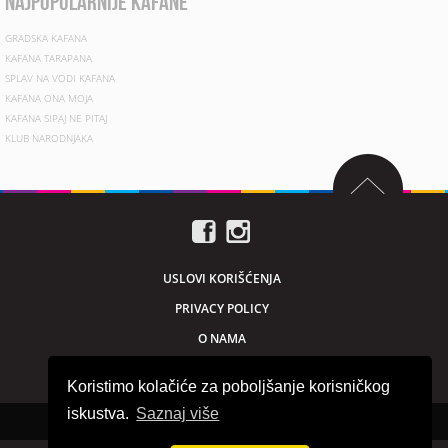
najpopularnije kafane
GRADSKA KAFANA
KAFANA TARAPANA
SPLAV NA VODI KAFANA
KAFANA ONA MOJA
KAFANA SIPAJ NE PITAJ
KLUB NARODNJAKA
USLOVI KORIŠĆENJA
PRIVACY POLICY
O NAMA
MARKETING
Koristimo kolačiće za poboljšanje korisničkog
iskustva.
Saznaj više
Sva prava zadržana © 2026. beogradnocu.com