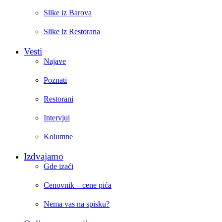
Slike iz Barova
Slike iz Restorana
Vesti
Najave
Poznati
Restorani
Intervjui
Kolumne
Izdvajamo
Gde izaći
Cenovnik – cene pića
Nema vas na spisku?