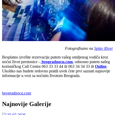
Fotografisano na
Splav River
Besplatno izvršite rezervaciju putem vašeg omiljenog vodiča kroz
noćni život prestonice –
beogradnocu.com
, odnosno putem našeg
korisničkog Call Centra 063 33 33 44 ili 063 34 34 33 ili
Online
.
Ukoliko nas budete redovno pratili uvek ćete prvi saznati najnovije
informacije u vezi sa noćnim životom Beograda.
beogradnocu.com
Najnovije Galerije