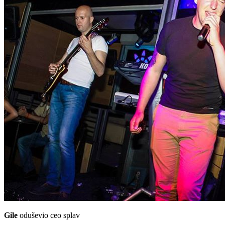
Gile
oduševio ceo splav