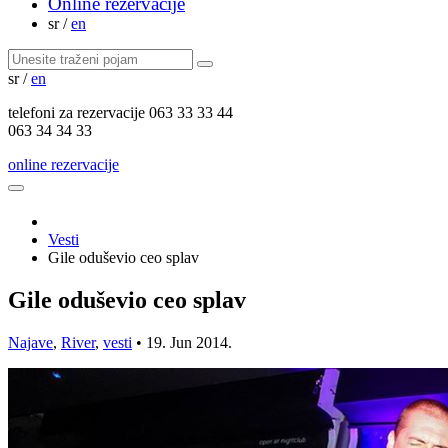
Online rezervacije
sr
/
en
sr
/
en
telefoni za
rezervacije
063 33 33 44
063 34 34 33
online rezervacije
Vesti
Gile oduševio ceo splav
Gile oduševio ceo splav
Najave
,
River
,
vesti
•
19. Jun 2014.