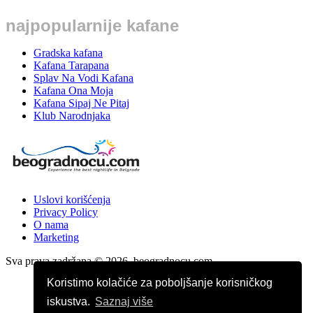
najpopularnije kafane
Gradska kafana
Kafana Tarapana
Splav Na Vodi Kafana
Kafana Ona Moja
Kafana Sipaj Ne Pitaj
Klub Narodnjaka
Uslovi korišćenja
Privacy Policy
O nama
Marketing
Sva prava zadržana © 2026. beogradnocu.com
Koristimo kolačiće za poboljšanje korisničkog
iskustva.
Saznaj više