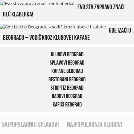
Evo šta zapravo znači
reč klaberka!
Gde izaći u
Beogradu – vodič kroz klubove i kafane
Klubovi Beograd
Splavovi Beograd
Kafane Beograd
Restorani Beograd
Striptiz Beograd
Barovi Beograd
Kafići Beograd
najpopularniji splavovi
najpopularniji klubovi