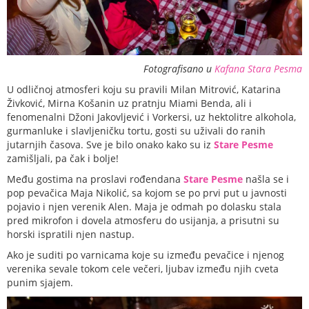
Fotografisano u
Kafana Stara Pesma
U odličnoj atmosferi koju su pravili Milan Mitrović, Katarina
Živković, Mirna Košanin uz pratnju Miami Benda, ali i
fenomenalni Džoni Jakovljević i Vorkersi, uz hektolitre alkohola,
gurmanluke i slavljeničku tortu, gosti su uživali do ranih
jutarnjih časova. Sve je bilo onako kako su iz
Stare Pesme
zamišljali, pa čak i bolje!
Među gostima na proslavi rođendana
Stare Pesme
našla se i
pop pevačica Maja Nikolić, sa kojom se po prvi put u javnosti
pojavio i njen verenik Alen. Maja je odmah po dolasku stala
pred mikrofon i dovela atmosferu do usijanja, a prisutni su
horski ispratili njen nastup.
Ako je suditi po varnicama koje su između pevačice i njenog
verenika sevale tokom cele večeri, ljubav između njih cveta
punim sjajem.