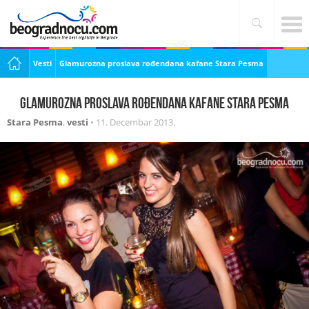
Vesti
Glamurozna proslava rođendana kafane Stara Pesma
Glamurozna proslava rođendana kafane Stara Pesma
Stara Pesma
,
vesti
•
11. Decembar 2013.