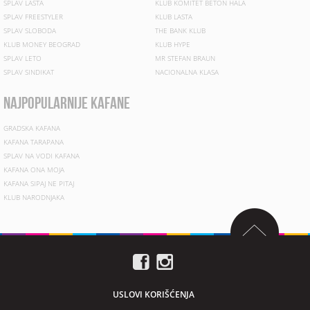
SPLAV LASTA
KLUB KOMITET BETON HALA
SPLAV FREESTYLER
KLUB LASTA
SPLAV SLOBODA
THE BANK KLUB
KLUB MONEY BEOGRAD
KLUB HYPE
SPLAV LETO
MR STEFAN BRAUN
SPLAV SINDIKAT
NACIONALNA KLASA
najpopularnije kafane
GRADSKA KAFANA
KAFANA TARAPANA
SPLAV NA VODI KAFANA
KAFANA ONA MOJA
KAFANA SIPAJ NE PITAJ
KLUB NARODNJAKA
USLOVI KORIŠĆENJA