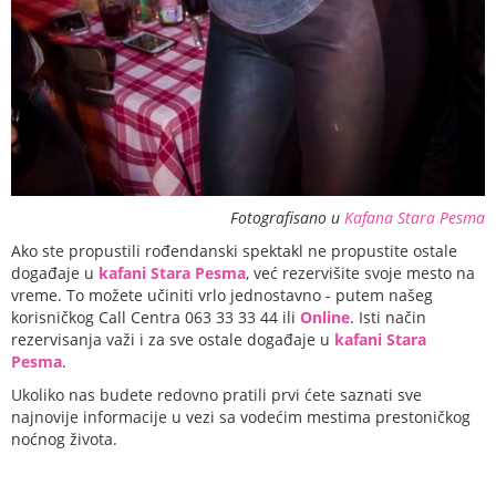
Fotografisano u
Kafana Stara Pesma
Ako ste propustili rođendanski spektakl ne propustite ostale
događaje u
kafani Stara Pesma
, već rezervišite svoje mesto na
vreme. To možete učiniti vrlo jednostavno - putem našeg
korisničkog Call Centra 063 33 33 44 ili
Online
. Isti način
rezervisanja važi i za sve ostale događaje u
kafani Stara
Pesma
.
Ukoliko nas budete redovno pratili prvi ćete saznati sve
najnovije informacije u vezi sa vodećim mestima prestoničkog
noćnog života.