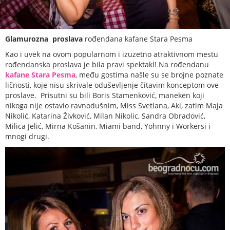
Glamurozna proslava
rođendana kafane Stara Pesma
Kao i uvek na ovom popularnom i izuzetno atraktivnom mestu
rođendanska proslava je bila pravi spektakl! Na rođendanu
kafane Stara Pesma
, među gostima našle su se brojne poznate
ličnosti, koje nisu skrivale oduševljenje čitavim konceptom ove
proslave. Prisutni su bili Boris Stamenković, maneken koji
nikoga nije ostavio ravnodušnim, Miss Svetlana, Aki, zatim Maja
Nikolić, Katarina Živković, Milan Nikolic, Sandra Obradović,
Milica Jelić, Mirna Košanin, Miami band, Yohnny i Workersi i
mnogi drugi.