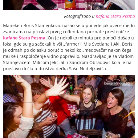
Fotografisano u
Kafana Stara Pesma
Maneken Boris Stamenković našao se u ponedeljak uveče među
zvanicama na proslavi prvog rođendana poznate prestoničke
kafane Stara Pesma
. On je nekoliko minuta pre ponoći došao u
lokal gde su ga sačekali bivši „farmeri“ Mis Svetlana i Aki. Boris
je odmah po dolasku poručio nekoliko „medovača“ nakon čega
mu se i raspoloženje vidno popravilo. Nazdravljao je sa Vladom
Stanojevićem, Milicom Jelić, ali i Sandrom Obradović koja je na
proslavu došla u društvu dečka Saše Nedeljkovića.