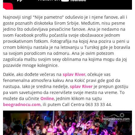
Najnoviji singl "Nije pametno" oduševio je i njene fanove, ali i
goste poznatih diskoteka širom Srbije. Međutim, nisu pesme
jedino što oduševljava pevačicine fanove. Ana je nedavno na
svom Facebook profilu počastila svoje obožavaoce jednom
provokativnom fotkom. Fotografija na kojoj Ana pozira u peni u
crnom bikiniju nastala je na letovanju u Turskoj gde je boravila
sa svojom porodicom na odmoru. Ana je ovim potezom
zagolicala maštu svojim sexy oblinama na kojima mogu da joj
pozavide mnoge koleginice.
Dakle, ako dođete večeras na
splav River
, očekuje vas
fenomenalna atmosfera kakvu Ana Kokić pravi gde god da
nastupa. Iako je sredina nedelje,
splav River
je prepun gostiju
pa vam savetujemo da rezervišete svoje mesto na vreme. To
možete da učinite
Online
, jednim klikom na sajtu
beogradnocu.com
, ili putem Call Centra 063 33 33 44.