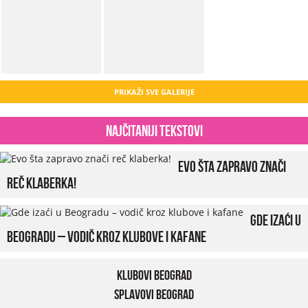
PRIKAŽI SVE GALERIJE
Najčitaniji tekstovi
Evo šta zapravo znači
reč klaberka!
Gde izaći u
Beogradu – vodič kroz klubove i kafane
Klubovi Beograd
Splavovi Beograd