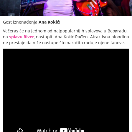
Gost iznenađenja
Ana Kokić
!
Večeras će na jednom od najpopularnijih splavova u Beogradu,
na
splavu River
, nastupiti Ana Kokić Rađen. Atraktivna blondina
ne prestaje da niže nastupe što naročito raduje njene fanove.