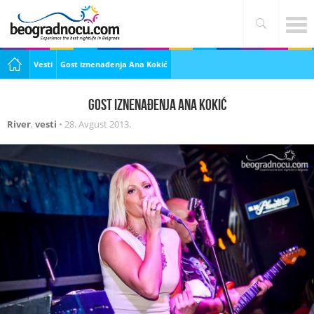
Vesti
Gost iznenađenja Ana Kokić
Gost iznenađenja Ana Kokić
River
,
vesti
•
28. Avgust 2013.