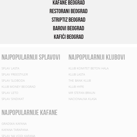
Kafane Beograd
Restorani Beograd
Striptiz Beograd
Barovi Beograd
Kafići Beograd
najpopularniji splavovi
najpopularniji klubovi
SPLAV LASTA
KLUB KOMITET BETON HALA
SPLAV FREESTYLER
KLUB LASTA
SPLAV SLOBODA
THE BANK KLUB
KLUB MONEY BEOGRAD
KLUB HYPE
SPLAV LETO
MR STEFAN BRAUN
SPLAV SINDIKAT
NACIONALNA KLASA
najpopularnije kafane
GRADSKA KAFANA
KAFANA TARAPANA
SPLAV NA VODI KAFANA