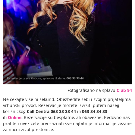
Fotografisano na splavu
Club 94
Ne čekajte više ni sekund. Obezbedite sebi i svojim prijateljima
vrhunski provod. Rezervacije možete izvršiti putem našeg
korisničkog
Call Centra 063 33 33 44 ili 063 34 34 33
ili
Online
.
Rezervacije su besplatne, ali obavezne. Redovno nas
pratite i uvek ćete prvi saznati sve najbitnije informacije vezane
za noćni život prestonice.