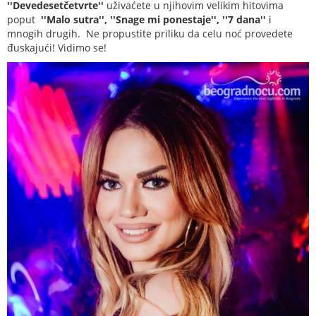
''Devedesetčetvrte''
uživaćete u njihovim velikim hitovima
poput
''Malo sutra'', ''Snage mi ponestaje'', ''7 dana''
i
mnogih drugih. Ne propustite priliku da celu noć provedete
đuskajući! Vidimo se!