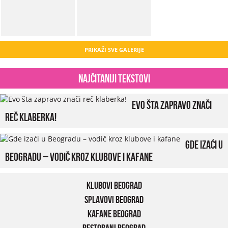
PRIKAŽI SVE GALERIJE
Najčitaniji tekstovi
Evo šta zapravo znači
reč klaberka!
Gde izaći u
Beogradu – vodič kroz klubove i kafane
Klubovi Beograd
Splavovi Beograd
Kafane Beograd
Restorani Beograd