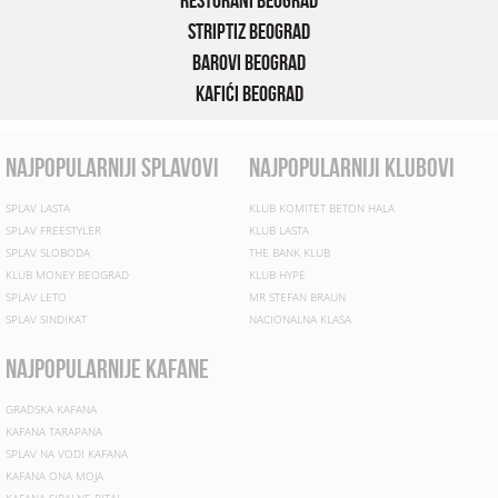
Striptiz Beograd
Barovi Beograd
Kafići Beograd
najpopularniji splavovi
najpopularniji klubovi
SPLAV LASTA
KLUB KOMITET BETON HALA
SPLAV FREESTYLER
KLUB LASTA
SPLAV SLOBODA
THE BANK KLUB
KLUB MONEY BEOGRAD
KLUB HYPE
SPLAV LETO
MR STEFAN BRAUN
SPLAV SINDIKAT
NACIONALNA KLASA
najpopularnije kafane
GRADSKA KAFANA
KAFANA TARAPANA
SPLAV NA VODI KAFANA
KAFANA ONA MOJA
KAFANA SIPAJ NE PITAJ