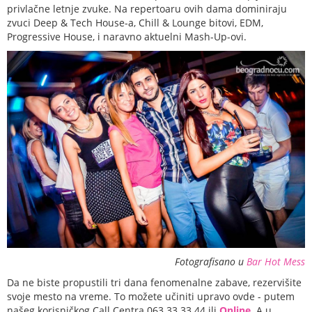
privlačne letnje zvuke. Na repertoaru ovih dama dominiraju
zvuci Deep & Tech House-a, Chill & Lounge bitovi, EDM,
Progressive House, i naravno aktuelni Mash-Up-ovi.
Fotografisano u
Bar Hot Mess
Da ne biste propustili tri dana fenomenalne zabave, rezervišite
svoje mesto na vreme. To možete učiniti upravo ovde - putem
našeg korisničkog Call Centra 063 33 33 44 ili
Online
. A u