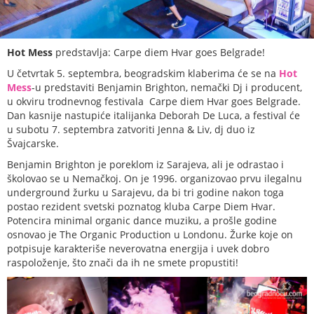
Hot Mess
predstavlja: Carpe diem Hvar goes Belgrade!
U četvrtak 5. septembra, beogradskim klaberima će se na
Hot
Mess
-u predstaviti Benjamin Brighton, nemački Dj i producent,
u okviru trodnevnog festivala Carpe diem Hvar goes Belgrade.
Dan kasnije nastupiće italijanka Deborah De Luca, a festival će
u subotu 7. septembra zatvoriti Jenna & Liv, dj duo iz
Švajcarske.
Benjamin Brighton je poreklom iz Sarajeva, ali je odrastao i
školovao se u Nemačkoj. On je 1996. organizovao prvu ilegalnu
underground žurku u Sarajevu, da bi tri godine nakon toga
postao rezident svetski poznatog kluba Carpe Diem Hvar.
Potencira minimal organic dance muziku, a prošle godine
osnovao je The Organic Production u Londonu. Žurke koje on
potpisuje karakteriše neverovatna energija i uvek dobro
raspoloženje, što znači da ih ne smete propustiti!