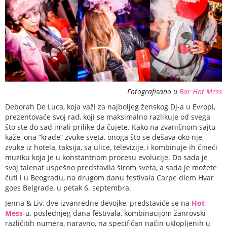
Fotografisano u
Bar Hot Mess
Deborah De Luca, koja važi za najboljeg ženskog Dj-a u Evropi,
prezentovaće svoj rad, koji se maksimalno razlikuje od svega
što ste do sad imali prilike da čujete. Kako na zvaničnom sajtu
kaže, ona “krade” zvuke sveta, onoga što se dešava oko nje,
zvuke iz hotela, taksija, sa ulice, televizije, i kombinuje ih čineći
muziku koja je u konstantnom procesu evolucije. Do sada je
svoj talenat uspešno predstavila širom sveta, a sada je možete
čuti i u Beogradu, na drugom danu festivala Carpe diem Hvar
goes Belgrade, u petak 6. septembra.
Jenna & Liv, dve izvanredne devojke, predstaviće se na
Hot
Mess
-u, poslednjeg dana festivala, kombinacijom žanrovski
različitih numera, naravno, na specifičan način uklopljenih u