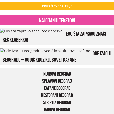
PRIKAŽI SVE GALERIJE
Najčitaniji tekstovi
Evo šta zapravo znači
reč klaberka!
Gde izaći u
Beogradu – vodič kroz klubove i kafane
Klubovi Beograd
Splavovi Beograd
Kafane Beograd
Restorani Beograd
Striptiz Beograd
Barovi Beograd