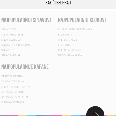
Kafići Beograd
najpopularniji splavovi
najpopularniji klubovi
SPLAV LASTA
KLUB KOMITET BETON HALA
SPLAV FREESTYLER
KLUB LASTA
SPLAV SLOBODA
THE BANK KLUB
KLUB MONEY BEOGRAD
KLUB HYPE
SPLAV LETO
MR STEFAN BRAUN
SPLAV SINDIKAT
NACIONALNA KLASA
najpopularnije kafane
GRADSKA KAFANA
KAFANA TARAPANA
SPLAV NA VODI KAFANA
KAFANA ONA MOJA
KAFANA SIPAJ NE PITAJ
KLUB NARODNJAKA