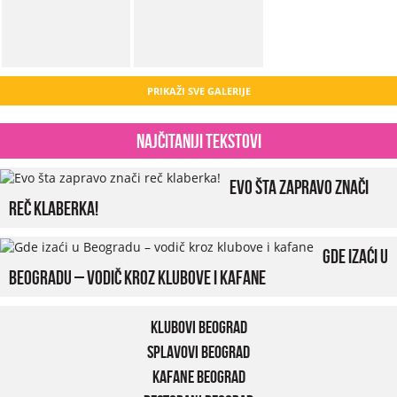
PRIKAŽI SVE GALERIJE
Najčitaniji tekstovi
Evo šta zapravo znači
reč klaberka!
Gde izaći u
Beogradu – vodič kroz klubove i kafane
Klubovi Beograd
Splavovi Beograd
Kafane Beograd