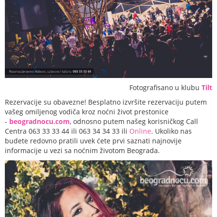
Fotografisano u klubu
Tilt
Rezervacije su obavezne! Besplatno izvršite rezervaciju putem
vašeg omiljenog vodiča kroz noćni život prestonice
-
beogradnocu.com
, odnosno putem našeg korisničkog Call
Centra 063 33 33 44 ili 063 34 34 33 ili
Online
. Ukoliko nas
budete redovno pratili uvek ćete prvi saznati najnovije
informacije u vezi sa noćnim životom Beograda.