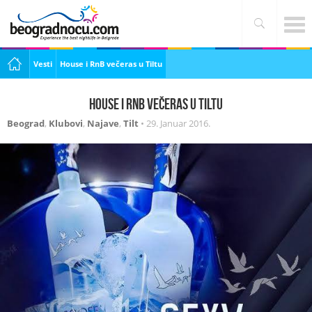
Vesti
House i RnB večeras u Tiltu
House i RnB večeras u Tiltu
Beograd
,
Klubovi
,
Najave
,
Tilt
•
29. Januar 2016.