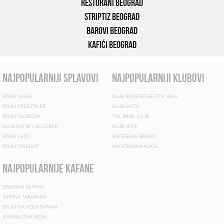
Restorani Beograd
Striptiz Beograd
Barovi Beograd
Kafići Beograd
najpopularniji splavovi
najpopularniji klubovi
SPLAV LASTA
KLUB KOMITET BETON HALA
SPLAV FREESTYLER
KLUB LASTA
SPLAV SLOBODA
THE BANK KLUB
KLUB MONEY BEOGRAD
KLUB HYPE
SPLAV LETO
MR STEFAN BRAUN
SPLAV SINDIKAT
NACIONALNA KLASA
najpopularnije kafane
GRADSKA KAFANA
KAFANA TARAPANA
SPLAV NA VODI KAFANA
KAFANA ONA MOJA