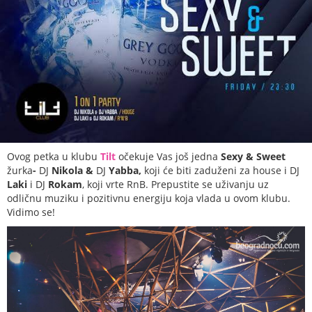
Ovog petka u klubu
Tilt
očekuje Vas još jedna
Sexy & Sweet
žurka
-
DJ
Nikola &
DJ
Yabba,
koji će biti zaduženi za house i DJ
Laki
i DJ
Rokam
, koji vrte RnB. Prepustite se uživanju uz
odličnu muziku i pozitivnu energiju koja vlada u ovom klubu.
Vidimo se!