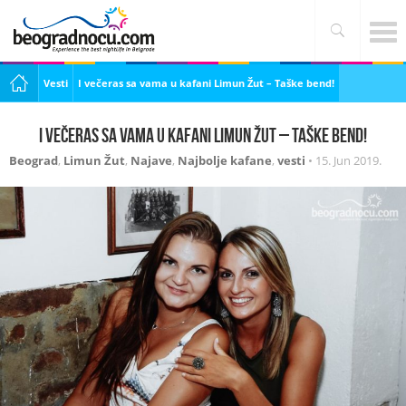
Vesti
I večeras sa vama u kafani Limun Žut – Taške bend!
I večeras sa vama u kafani Limun Žut – Taške bend!
Beograd
,
Limun Žut
,
Najave
,
Najbolje kafane
,
vesti
•
15. Jun 2019.