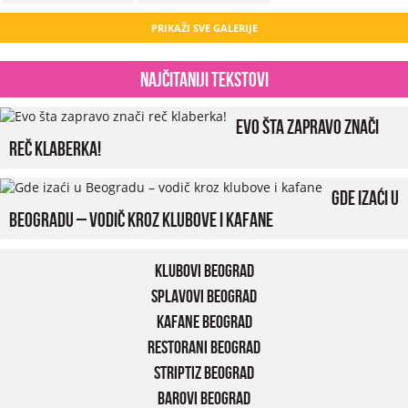
PRIKAŽI SVE GALERIJE
Najčitaniji tekstovi
Evo šta zapravo znači
reč klaberka!
Gde izaći u
Beogradu – vodič kroz klubove i kafane
Klubovi Beograd
Splavovi Beograd
Kafane Beograd
Restorani Beograd
Striptiz Beograd
Barovi Beograd