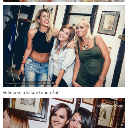
Vidimo se u kafani Limun Žut!