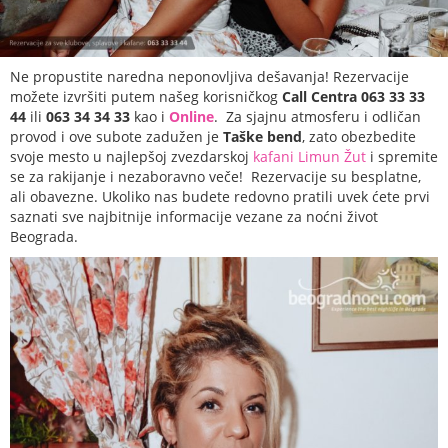
Ne propustite naredna neponovljiva dešavanja! Rezervacije
možete izvršiti putem našeg korisničkog
Call Centra 063 33 33
44
ili
063 34 34 33
kao i
Online
. Za sjajnu atmosferu i odličan
provod i ove subote zadužen je
Taške bend
, zato obezbedite
svoje mesto u najlepšoj zvezdarskoj
kafani Limun Žut
i spremite
se za rakijanje i nezaboravno veče! Rezervacije su besplatne,
ali obavezne. Ukoliko nas budete redovno pratili uvek ćete prvi
saznati sve najbitnije informacije vezane za noćni život
Beograda.