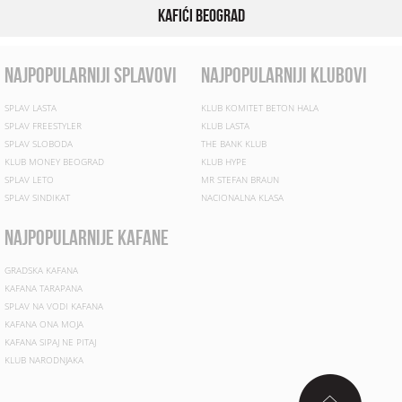
Kafići Beograd
najpopularniji splavovi
najpopularniji klubovi
SPLAV LASTA
KLUB KOMITET BETON HALA
SPLAV FREESTYLER
KLUB LASTA
SPLAV SLOBODA
THE BANK KLUB
KLUB MONEY BEOGRAD
KLUB HYPE
SPLAV LETO
MR STEFAN BRAUN
SPLAV SINDIKAT
NACIONALNA KLASA
najpopularnije kafane
GRADSKA KAFANA
KAFANA TARAPANA
SPLAV NA VODI KAFANA
KAFANA ONA MOJA
KAFANA SIPAJ NE PITAJ
KLUB NARODNJAKA