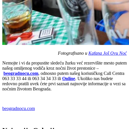
Fotografisano u
Kafana Još Ovu Noć
Nemojte i vi da propustite sledeću žurku već rezervišite mesto putem
našeg omiljenog vodiča kroz noćni život prestonice –
beogradnocu.com
, odnosno putem našeg korisničkog Call Centra
063 33 33 44 ili 063 34 34 33 ili
Online
. Ukoliko nas budete
redovno pratili uvek ćete prvi saznati najnovije informacije u vezi sa
noćnim životom Beograda.
beogradnocu.com