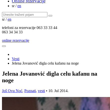
Online rezervacije
sr
/
en
sr
/
en
telefoni za
rezervacije
063 33 33 44
063 34 34 33
online rezervacije
Vesti
Jelena Jovanović digla celu kafanu na noge
Jelena Jovanović digla celu kafanu na
noge
Još Ovu Noć
,
Poznati
,
vesti
•
10. Jul 2014.