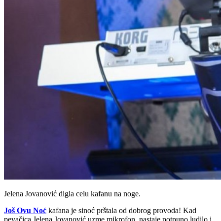
Jelena Jovanović digla celu kafanu na noge.
Još Ovu Noć
kafana je sinoć prštala od dobrog provoda! Kad
pevačica Jelena Jovanović uzme mikrofon nastaje potpuno ludilo i