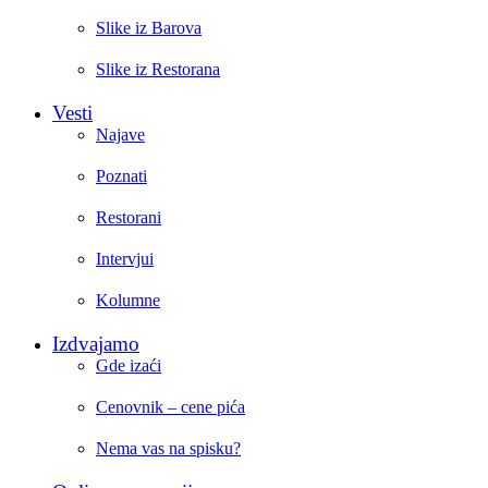
Slike iz Barova
Slike iz Restorana
Vesti
Najave
Poznati
Restorani
Intervjui
Kolumne
Izdvajamo
Gde izaći
Cenovnik – cene pića
Nema vas na spisku?