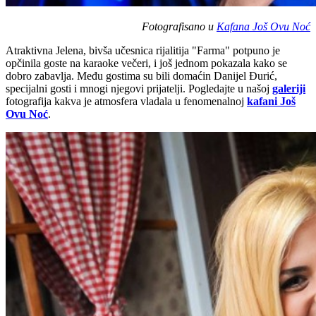
Fotografisano u
Kafana Još Ovu Noć
Atraktivna Jelena, bivša učesnica rijalitija "Farma" potpuno je
opčinila goste na karaoke večeri, i još jednom pokazala kako se
dobro zabavlja. Među gostima su bili domaćin Danijel Đurić,
specijalni gosti i mnogi njegovi prijatelji. Pogledajte u našoj
galeriji
fotografija kakva je atmosfera vladala u fenomenalnoj
kafani Još
Ovu Noć
.