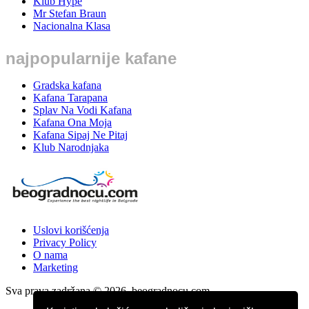
Klub Hype
Mr Stefan Braun
Nacionalna Klasa
najpopularnije kafane
Gradska kafana
Kafana Tarapana
Splav Na Vodi Kafana
Kafana Ona Moja
Kafana Sipaj Ne Pitaj
Klub Narodnjaka
Uslovi korišćenja
Privacy Policy
O nama
Marketing
Sva prava zadržana © 2026. beogradnocu.com