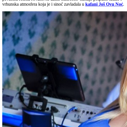
vrhunska atmosfera koja je i sinoć zavladala u
kafani Još Ovu Noć
.